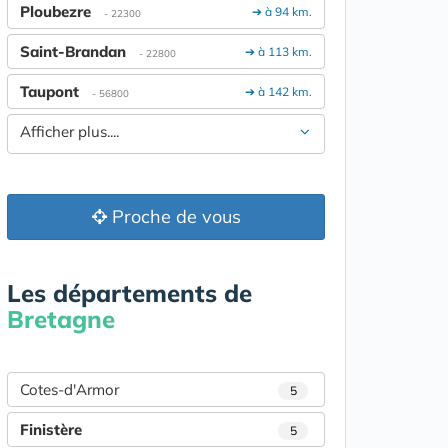
Ploubezre
➔ à 94 km.
- 22300
Saint-Brandan
➔ à 113 km.
- 22800
Taupont
➔ à 142 km.
- 56800
Afficher plus....
Proche de vous
Les départements de
Bretagne
Cotes-d'Armor
5
Finistère
5