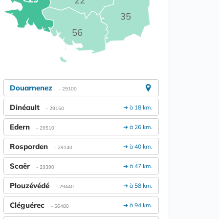
22
35
56
Douarnenez
- 29100
Dinéault
➔ à 18 km.
- 29150
Edern
➔ à 26 km.
- 29510
Rosporden
➔ à 40 km.
- 29140
Scaër
➔ à 47 km.
- 29390
Plouzévédé
➔ à 58 km.
- 29440
Cléguérec
➔ à 94 km.
- 56480