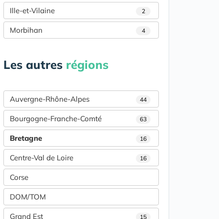
Ille-et-Vilaine
2
Morbihan
4
Les autres
régions
Auvergne-Rhône-Alpes
44
Bourgogne-Franche-Comté
63
Bretagne
16
Centre-Val de Loire
16
Corse
DOM/TOM
Grand Est
15