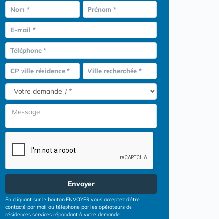
Nom *
Prénom *
E-mail *
Téléphone *
CP ville résidence *
Ville recherchée *
Envoyer
En cliquant sur le bouton ENVOYER vous acceptez d’être
contacté par mail ou téléphone par les opérateurs de
résidences services répondant à votre demande