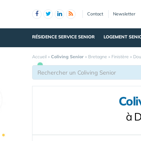
Panneau de gestion des cookies
Contact
Newsletter
RÉSIDENCE SERVICE SENIOR
LOGEMENT SENI
Accueil
»
Coliving Senior
»
Bretagne
»
Finistère
»
Dou
Coli
à D