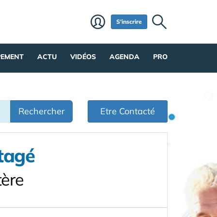
S'inscrire
PEMENT
ACTU
VIDÉOS
AGENDA
PRO
Rechercher
Etre Contacté
tagé
tère