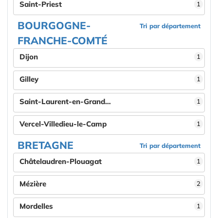
Saint-Priest
1
BOURGOGNE-
Tri par département
FRANCHE-COMTÉ
Dijon
1
Gilley
1
Saint-Laurent-en-Grandvaux
1
Vercel-Villedieu-le-Camp
1
BRETAGNE
Tri par département
Châtelaudren-Plouagat
1
Mézière
2
Mordelles
1