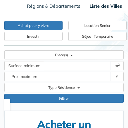
Régions & Départements
Liste des Villes
Achat pour y vivre
Location Senior
Investir
Séjour Temporaire
Pièce(s)
2
Surface mini
mum
m
Prix maxi
mum
€
Type Résidence
Filtrer
Acheter un