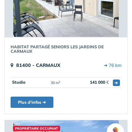
HABITAT PARTAGÉ SENIORS LES JARDINS DE
CARMAUX
81400 - CARMAUX
➔ 76 km
Studio
141 000
€
➔
2
30 m
Plus d'infos ➔
PROPRIÉTAIRE OCCUPANT