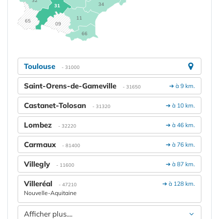
34
31
11
65
09
66
Toulouse
- 31000
Saint-Orens-de-Gameville
➔ à 9 km.
- 31650
Castanet-Tolosan
➔ à 10 km.
- 31320
Lombez
➔ à 46 km.
- 32220
Carmaux
➔ à 76 km.
- 81400
Villegly
➔ à 87 km.
- 11600
Villeréal
➔ à 128 km.
- 47210
Nouvelle-Aquitaine
Afficher plus....