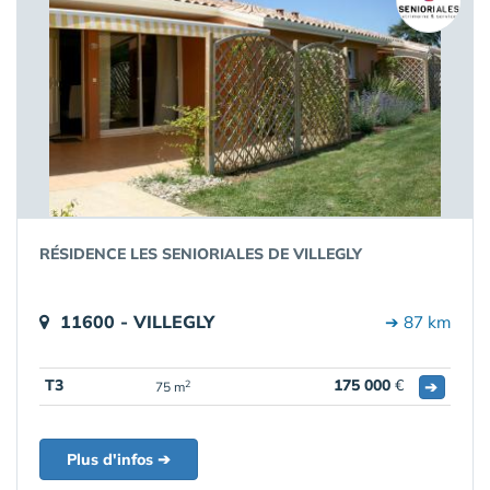
RÉSIDENCE LES SENIORIALES DE VILLEGLY
11600 - VILLEGLY
➔ 87 km
T3
175 000
€
➔
2
75 m
Plus d'infos ➔