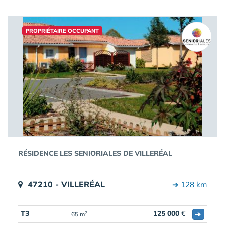
PROPRIÉTAIRE OCCUPANT
RÉSIDENCE LES SENIORIALES DE VILLERÉAL
47210 - VILLERÉAL
➔ 128 km
T3
125 000
€
➔
2
65 m