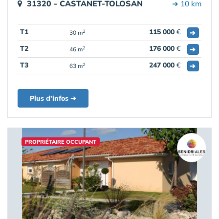
31320 - CASTANET-TOLOSAN
➔ 10 km
T1
115 000
€
➔
2
30 m
T2
176 000
€
➔
2
46 m
T3
247 000
€
➔
2
63 m
Plus d'infos ➔
PROPRIÉTAIRE OCCUPANT