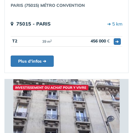
PARIS (75015) MÉTRO CONVENTION
75015 - PARIS
➔ 5 km
T2
456 000
€
➔
2
39 m
Plus d'infos ➔
INVESTISSEMENT OU ACHAT POUR Y VIVRE