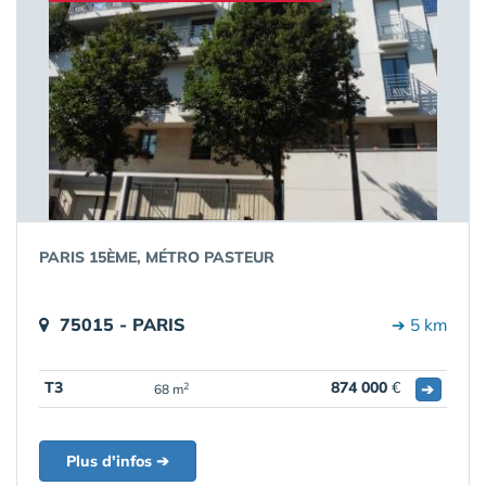
PARIS 15ÈME, MÉTRO PASTEUR
75015 - PARIS
➔ 5 km
T3
874 000
€
➔
2
68 m
Plus d'infos ➔