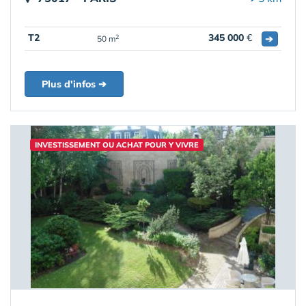
T2
345 000
€
➔
2
50 m
Plus d'infos ➔
INVESTISSEMENT OU ACHAT POUR Y VIVRE