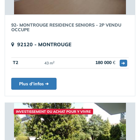
92- MONTROUGE RESIDENCE SENIORS - 2P VENDU
OCCUPE
92120 - MONTROUGE
T2
180 000
€
➔
2
43 m
Plus d'infos ➔
INVESTISSEMENT OU ACHAT POUR Y VIVRE