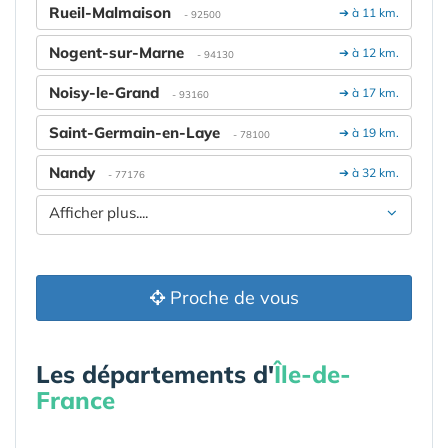
Rueil-Malmaison
➔ à 11 km.
- 92500
Nogent-sur-Marne
➔ à 12 km.
- 94130
Noisy-le-Grand
➔ à 17 km.
- 93160
Saint-Germain-en-Laye
➔ à 19 km.
- 78100
Nandy
➔ à 32 km.
- 77176
Afficher plus....
Proche de vous
Les départements d'
Île-de-
France