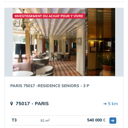
INVESTISSEMENT OU ACHAT POUR Y VIVRE
PARIS 75017 -RESIDENCE SENIORS - 3 P
75017 - PARIS
➔ 5 km
T3
540 000
€
➔
2
81 m