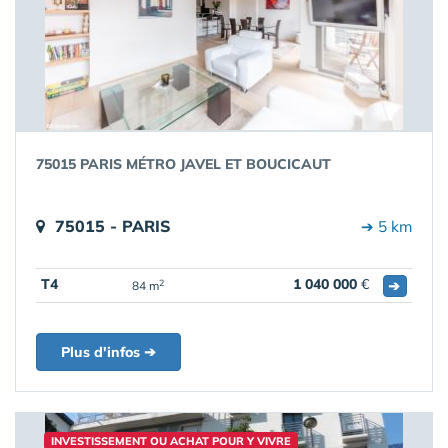
75015 PARIS MÉTRO JAVEL ET BOUCICAUT
75015 - PARIS
➔ 5 km
T4
1 040 000
€
➔
2
84 m
Plus d'infos ➔
INVESTISSEMENT OU ACHAT POUR Y VIVRE