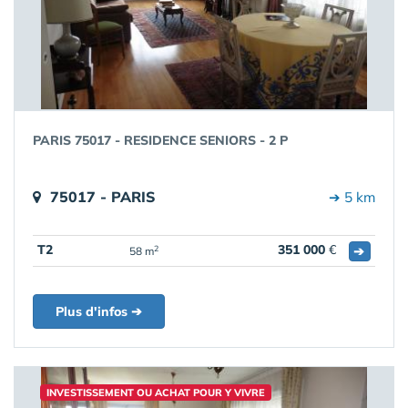
PARIS 75017 - RESIDENCE SENIORS - 2 P
75017 - PARIS
➔ 5 km
T2
351 000
€
➔
2
58 m
Plus d'infos ➔
INVESTISSEMENT OU ACHAT POUR Y VIVRE