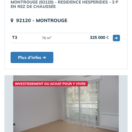
MONTROUGE (92120) - RESIDENCE HESPERIDES - 3 P
EN REZ DE CHAUSSEE
92120 - MONTROUGE
T3
325 000
€
➔
2
76 m
Plus d'infos ➔
INVESTISSEMENT OU ACHAT POUR Y VIVRE