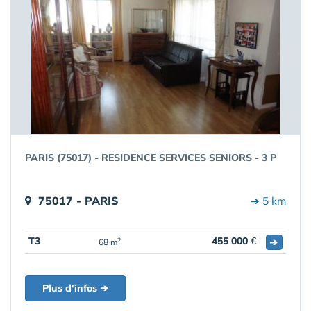
PARIS (75017) - RESIDENCE SERVICES SENIORS - 3 P
75017 - PARIS
➔ 5 km
T3
455 000
€
➔
2
68 m
Plus d'infos ➔