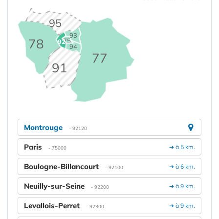
95
93
78
75
92
94
77
91
Montrouge
- 92120
Paris
➔ à 5 km.
- 75000
Boulogne-Billancourt
➔ à 6 km.
- 92100
Neuilly-sur-Seine
➔ à 9 km.
- 92200
Levallois-Perret
➔ à 9 km.
- 92300