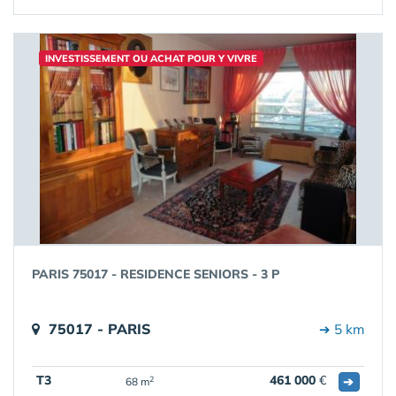
INVESTISSEMENT OU ACHAT POUR Y VIVRE
PARIS 75017 - RESIDENCE SENIORS - 3 P
75017 - PARIS
➔ 5 km
T3
461 000
€
➔
2
68 m