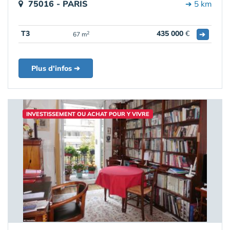
75016 - PARIS
➔ 5 km
T3
435 000
€
➔
2
67 m
Plus d'infos ➔
INVESTISSEMENT OU ACHAT POUR Y VIVRE