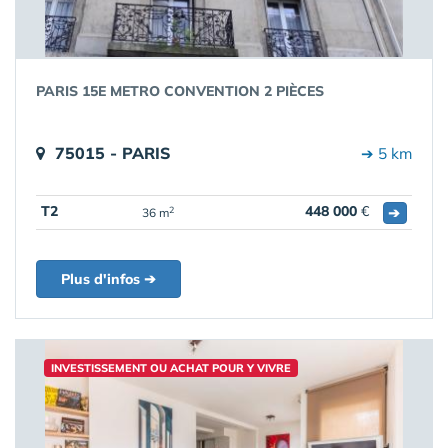
PARIS 15E METRO CONVENTION 2 PIÈCES
75015 - PARIS
➔ 5 km
T2
448 000
€
➔
2
36 m
Plus d'infos ➔
INVESTISSEMENT OU ACHAT POUR Y VIVRE