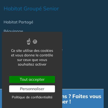
Habitat Groupé Senior
Habitat Partagé
Béguinage
Papy Loft
Habitat Intelligent - Smart Home
Ce site utilise des cookies
et vous donne le contrôle
Habitat coopératif
sur ceux que vous
souhaitez activer
Habitat intergénérationnel
Tout accepter
Equipement Logement
Personnaliser
Besoin d'informations ? Faites vous
Politique de confidentialité
Adaptation Habitat
accompagner !