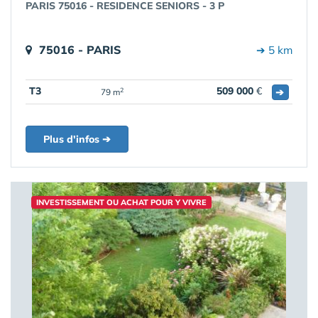
PARIS 75016 - RESIDENCE SENIORS - 3 P
75016 - PARIS
➔ 5 km
T3
509 000
€
➔
2
79 m
Plus d'infos ➔
INVESTISSEMENT OU ACHAT POUR Y VIVRE