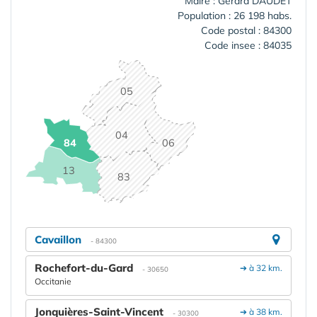
Maire : Gérard DAUDET
Population : 26 198 habs.
Code postal : 84300
Code insee : 84035
05
04
84
06
13
83
Cavaillon
- 84300
Rochefort-du-Gard
➔ à 32 km.
- 30650
Occitanie
Jonquières-Saint-Vincent
➔ à 38 km.
- 30300