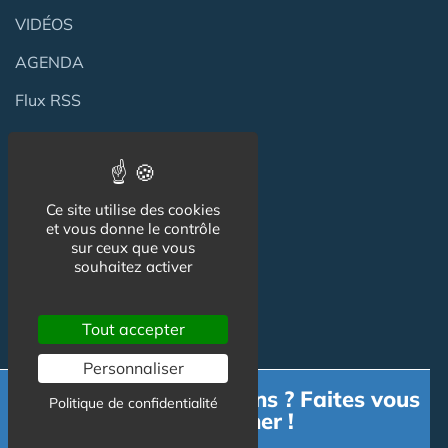
VIDÉOS
AGENDA
Flux RSS
Newsletter
Reseaux Sociaux
Ce site utilise des cookies
et vous donne le contrôle
sur ceux que vous
souhaitez activer
Tout accepter
Personnaliser
Besoin d'informations ? Faites vous
Politique de confidentialité
accompagner !
Informations