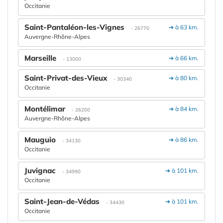
Occitanie
Saint-Pantaléon-les-Vignes
➔ à 63 km.
- 26770
Auvergne-Rhône-Alpes
Marseille
➔ à 66 km.
- 13000
Saint-Privat-des-Vieux
➔ à 80 km.
- 30340
Occitanie
Montélimar
➔ à 84 km.
- 26200
Auvergne-Rhône-Alpes
Mauguio
➔ à 86 km.
- 34130
Occitanie
Juvignac
➔ à 101 km.
- 34990
Occitanie
Saint-Jean-de-Védas
➔ à 101 km.
- 34430
Occitanie