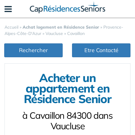
Panneau de gestion des cookies
Accueil
»
Achat logement en Résidence Senior
»
Provence-
Alpes-Côte-D'Azur
»
Vaucluse
»
Cavaillon
Rechercher
Etre Contacté
Acheter un
appartement en
Résidence Senior
à Cavaillon 84300 dans
Vaucluse