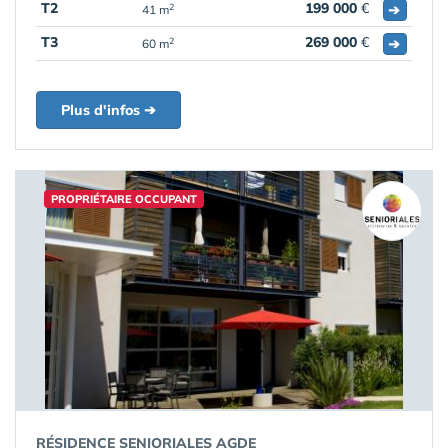
T2
199 000
€
➔
2
41 m
T3
269 000
€
➔
2
60 m
Plus d'infos ➔
PROPRIÉTAIRE OCCUPANT
RÉSIDENCE SENIORIALES AGDE