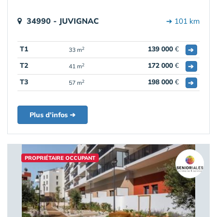
34990 - JUVIGNAC
➔ 101 km
T1
139 000
€
➔
2
33 m
T2
172 000
€
➔
2
41 m
T3
198 000
€
➔
2
57 m
Plus d'infos ➔
PROPRIÉTAIRE OCCUPANT