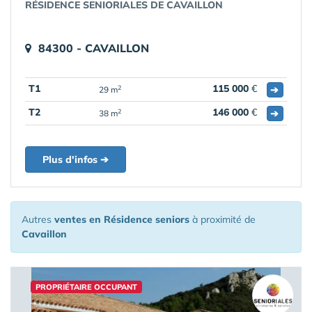
RÉSIDENCE SENIORIALES DE CAVAILLON
84300 - CAVAILLON
T1
115 000
€
➔
2
29 m
T2
146 000
€
➔
2
38 m
Plus d'infos ➔
Autres
ventes en Résidence seniors
à proximité de
Cavaillon
PROPRIÉTAIRE OCCUPANT