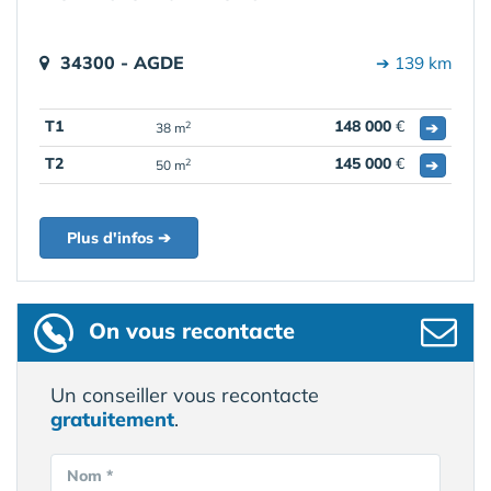
34300 - AGDE
➔ 139 km
T1
148 000
€
➔
2
38 m
T2
145 000
€
➔
2
50 m
Plus d'infos ➔
On vous recontacte
Un conseiller vous recontacte
gratuitement
.
Nom *