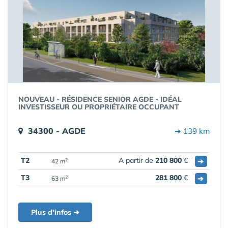
NOUVEAU - RÉSIDENCE SENIOR AGDE - IDÉAL
INVESTISSEUR OU PROPRIÉTAIRE OCCUPANT
34300 - AGDE
➔ 139 km
T2
A partir de
210 800
€
➔
2
42 m
T3
281 800
€
➔
2
63 m
Plus d'infos ➔