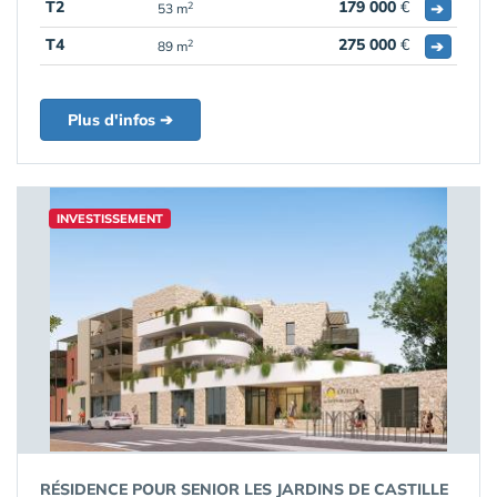
T2
179 000
€
➔
2
53 m
T4
275 000
€
➔
2
89 m
Plus d'infos ➔
INVESTISSEMENT
RÉSIDENCE POUR SENIOR LES JARDINS DE CASTILLE