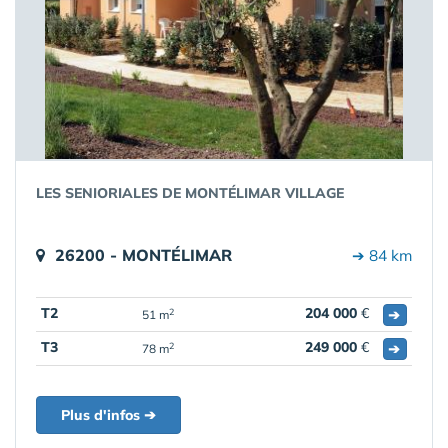
LES SENIORIALES DE MONTÉLIMAR VILLAGE
26200 - MONTÉLIMAR
➔ 84 km
T2
204 000
€
➔
2
51 m
T3
249 000
€
➔
2
78 m
Plus d'infos ➔