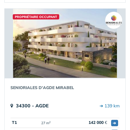
PROPRIÉTAIRE OCCUPANT
SENIORIALES D'AGDE MIRABEL
34300 - AGDE
➔ 139 km
T1
142 000
€
➔
2
27 m