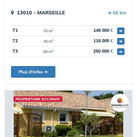
13010 - MARSEILLE
➔ 66 km
T1
148 000
€
➔
2
35 m
T2
118 000
€
➔
2
45 m
T3
250 000
€
➔
2
60 m
Plus d'infos ➔
PROPRIÉTAIRE OCCUPANT