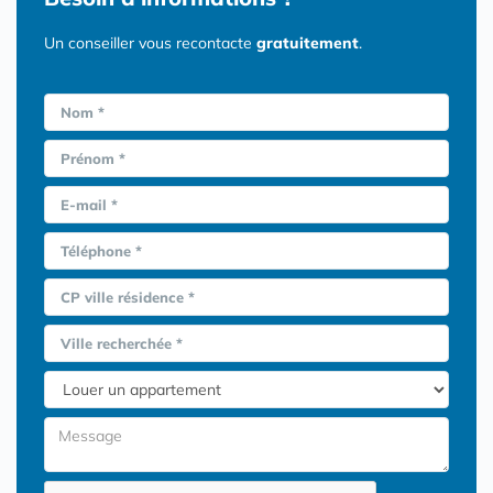
Un conseiller vous recontacte
gratuitement
.
Nom *
Prénom *
E-mail *
Téléphone *
CP ville résidence *
Ville recherchée *