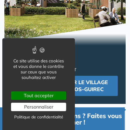
DES VILLAS
pour une retraite paisible !
Ce site utilise des cookies
INVESTIR EN LMNP
et vous donne le contrôle
PROPRIETAIRE OCCUPANT
sur ceux que vous
souhaitez activer
SE RENSEIGNER SUR LE VILLAGE
SENIORS DE PERROS-GUIREC
Tout accepter
Personnaliser
Besoin d'informations ? Faites vous
Politique de confidentialité
Devenir Propriétaire Occupant
accompagner !
en Résidence Senior