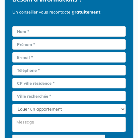
Un conseiller vous recontacte
gratuitement
.
Nom *
Prénom *
E-mail *
Téléphone *
CP ville résidence *
Ville recherchée *