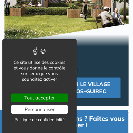
DES VILLAS
pour une retraite paisible !
Ce site utilise des cookies
INVESTIR EN LMNP
et vous donne le contrôle
PROPRIETAIRE OCCUPANT
sur ceux que vous
souhaitez activer
SE RENSEIGNER SUR LE VILLAGE
SENIORS DE PERROS-GUIREC
Tout accepter
Personnaliser
Besoin d'informations ? Faites vous
Politique de confidentialité
Devenir Propriétaire Occupant
accompagner !
en Résidence Senior