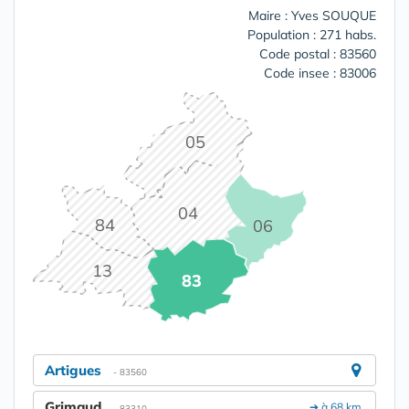
Maire : Yves SOUQUE
Population : 271 habs.
Code postal : 83560
Code insee : 83006
05
04
84
06
13
83
Artigues
- 83560
Grimaud
➔ à 68 km.
- 83310