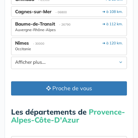
Cagnes-sur-Mer
➔ à 108 km.
- 06800
Baume-de-Transit
➔ à 112 km.
- 26790
Auvergne-Rhône-Alpes
Nîmes
➔ à 120 km.
- 30000
Occitanie
Afficher plus....
Proche de vous
Les départements de
Provence-
Alpes-Côte-D'Azur