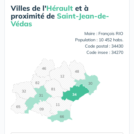
Villes de l'
Hérault
et à
proximité de
Saint-Jean-de-
Védas
Maire : François RIO
Population : 10 452 habs.
Code postal : 34430
Code insee : 34270
46
48
12
82
30
81
32
34
31
11
65
09
66