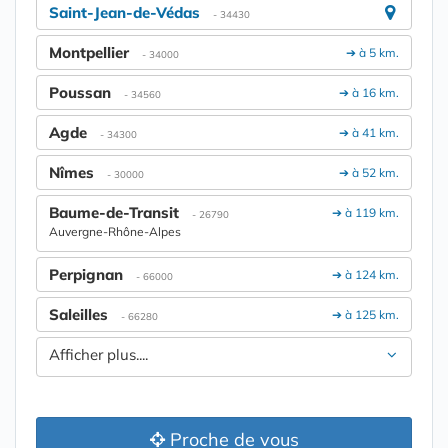
Saint-Jean-de-Védas
- 34430
Montpellier
➔ à 5 km.
- 34000
Poussan
➔ à 16 km.
- 34560
Agde
➔ à 41 km.
- 34300
Nîmes
➔ à 52 km.
- 30000
Baume-de-Transit
➔ à 119 km.
- 26790
Auvergne-Rhône-Alpes
Perpignan
➔ à 124 km.
- 66000
Saleilles
➔ à 125 km.
- 66280
Afficher plus....
Proche de vous