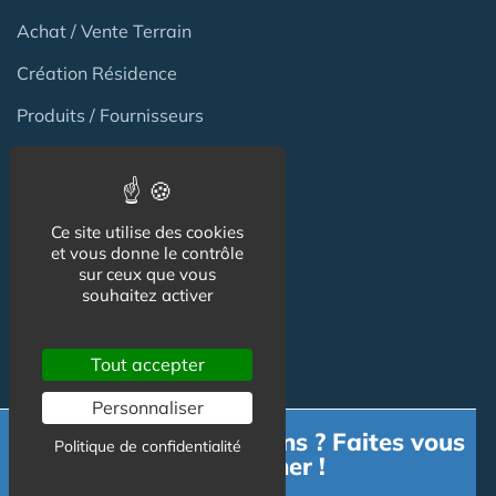
Achat / Vente Terrain
Création Résidence
Produits / Fournisseurs
Réglementation
Actu Marché
Ce site utilise des cookies
Emploi
et vous donne le contrôle
sur ceux que vous
Formation
souhaitez activer
Habitat Groupé Senior
Tout accepter
Personnaliser
Habitat Partagé
Besoin d'informations ? Faites vous
Politique de confidentialité
accompagner !
Béguinage