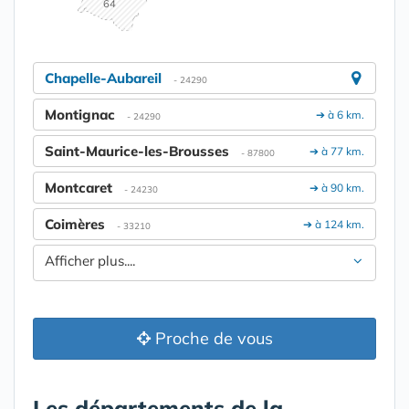
64
Chapelle-Aubareil
- 24290
Montignac
➔ à 6 km.
- 24290
Saint-Maurice-les-Brousses
➔ à 77 km.
- 87800
Montcaret
➔ à 90 km.
- 24230
Coimères
➔ à 124 km.
- 33210
Afficher plus....
Proche de vous
Les départements de la