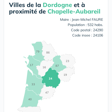
Villes de la
Dordogne
et à
proximité de
Chapelle-Aubareil
Maire : Jean-Michel FAURE
Population : 532 habs.
Code postal : 24290
Code insee : 24106
79
86
23
17
87
16
19
24
33
47
40