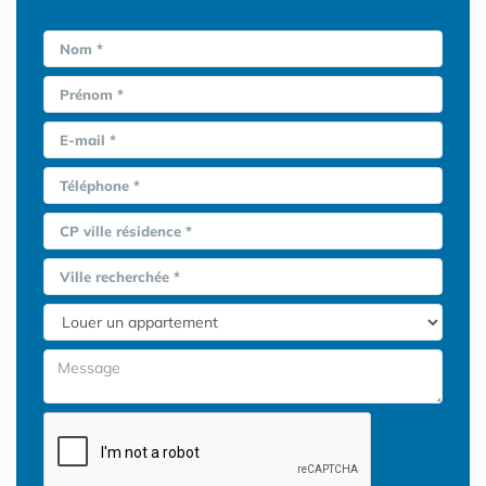
Nom *
Prénom *
E-mail *
Téléphone *
CP ville résidence *
Ville recherchée *