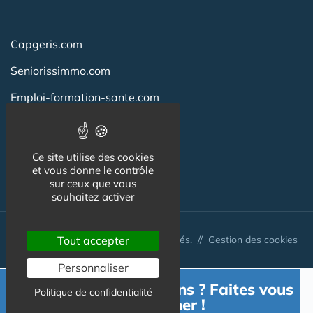
Capgeris.com
Seniorissimmo.com
Emploi-formation-sante.com
Aidant.info
Creche-et-naissance.com
Ce site utilise des cookies
et vous donne le contrôle
Co-Living & Co-Working
sur ceux que vous
souhaitez activer
© Australis 2026 - Tous droits réservés. //
Tout accepter
Gestion des cookies
Personnaliser
Besoin d'informations ? Faites vous
Politique de confidentialité
accompagner !