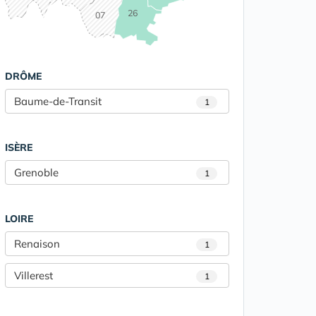
26
07
DRÔME
Baume-de-Transit
1
ISÈRE
Grenoble
1
LOIRE
Renaison
1
Villerest
1