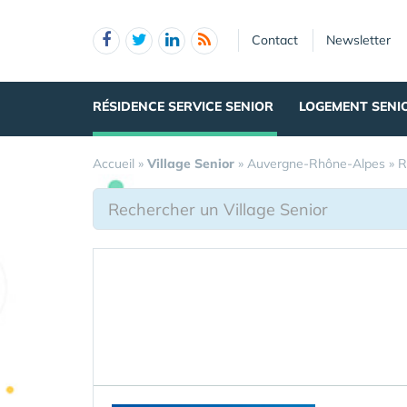
Panneau de gestion des cookies
Contact
Newsletter
RÉSIDENCE SERVICE SENIOR
LOGEMENT SENI
Accueil
»
Village Senior
»
Auvergne-Rhône-Alpes
»
R