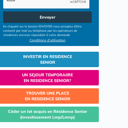
Envoyer
En cliquant sur le bouton ENVOYER vous acceptez d’être
contacté par mail ou téléphone par les opérateurs de
résidences services répondant à votre demande
Conditions d'utilisation
INVESTIR EN RESIDENCE
SENIOR
UN SEJOUR TEMPORAIIRE
EN RESIDENCE SENIOR?
TROUVER UNE PLACE
EN RESIDENCE SENIOR
Céder un lot acquis en Résidence Senior
(investissement Lmp/Lmnp)