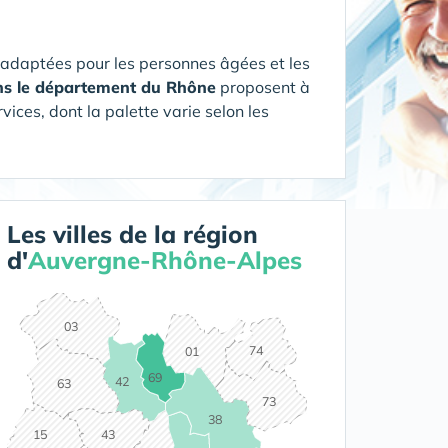
 adaptées pour les personnes âgées et les
ans le département du Rhône
proposent à
vices, dont la palette varie selon les
Les villes de la région
d'
Auvergne-Rhône-Alpes
03
74
01
69
42
63
73
38
15
43