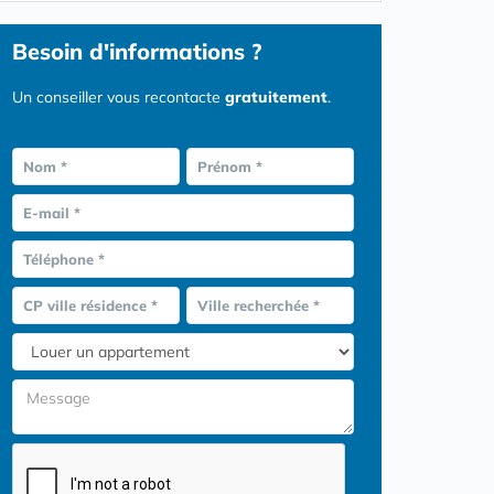
Besoin d'informations ?
Un conseiller vous recontacte
gratuitement
.
Nom *
Prénom *
E-mail *
Téléphone *
CP ville résidence *
Ville recherchée *