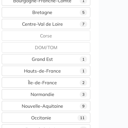
Bourgogne-Franche-Comté
1
Bretagne
5
Centre-Val de Loire
7
Corse
DOM/TOM
Grand Est
1
Hauts-de-France
1
Île-de-France
2
Normandie
3
Nouvelle-Aquitaine
9
Occitanie
11