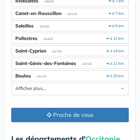
Rivesaltes
➔ à 7 km.
- 66600
Canet-en-Roussillon
➔ à 7 km.
- 66140
Saleilles
➔ à 9 km.
- 66280
Pollestres
➔ à 12 km.
- 66450
Saint-Cyprien
➔ à 14 km.
- 66750
Saint-Génis-des-Fontaines
➔ à 21 km.
- 66740
Boulou
➔ à 25 km.
- 66160
Afficher plus....
Proche de vous
Les départements d'
Occitanie