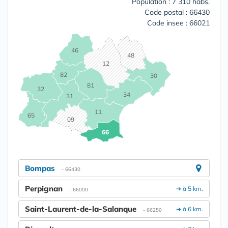
Population : 7 310 habs.
Code postal : 66430
Code insee : 66021
46
48
12
82
30
81
32
34
31
11
65
09
66
Bompas
- 66430
Perpignan
➔ à 5 km.
- 66000
Saint-Laurent-de-la-Salanque
➔ à 6 km.
- 66250