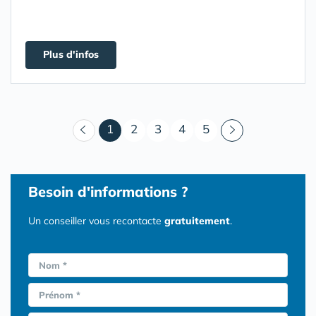
Plus d'infos
(courant)
1
2
3
4
5
Besoin d'informations ?
Un conseiller vous recontacte
gratuitement
.
Nom *
Prénom *