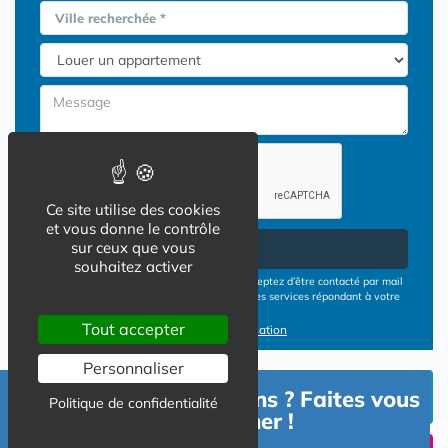
Ville recherchée *
Ce site utilise des cookies
et vous donne le contrôle
sur ceux que vous
Envoyer
souhaitez activer
En cliquant sur le bouton ENVOYER vous acceptez d’être contacté par mail
ou téléphone par les opérateurs de résidences services répondant à votre
demande
Tout accepter
Conditions d'utilisation
Personnaliser
INVESTIR EN RESIDENCE
Besoin d'informations ? Faites vous
Politique de confidentialité
SENIOR
accompagner !