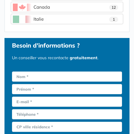
Canada
12
Italie
1
Besoin d'informations ?
Un conseiller vous recontacte
gratuitement
.
Nom *
Prénom *
E-mail *
Téléphone *
CP ville résidence *