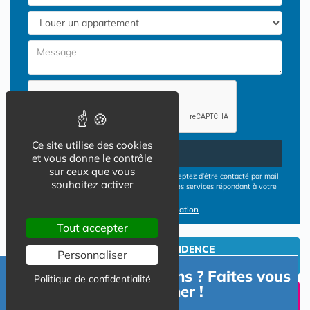
Ce site utilise des cookies
Envoyer
et vous donne le contrôle
sur ceux que vous
En cliquant sur le bouton ENVOYER vous acceptez d’être contacté par mail
souhaitez activer
ou téléphone par les opérateurs de résidences services répondant à votre
demande
Conditions d'utilisation
Tout accepter
INVESTIR EN RESIDENCE
Personnaliser
SENIOR
Besoin d'informations ? Faites vous
Politique de confidentialité
accompagner !
UN SEJOUR TEMPORAIIRE
EN RESIDENCE SENIOR?