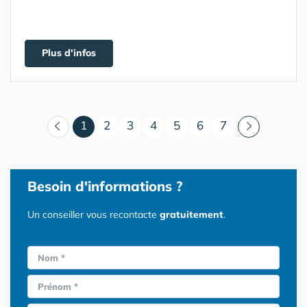
Plus d'infos
(courant)
1
2
3
4
5
6
7
Besoin d'informations ?
Un conseiller vous recontacte
gratuitement
.
Nom *
Prénom *