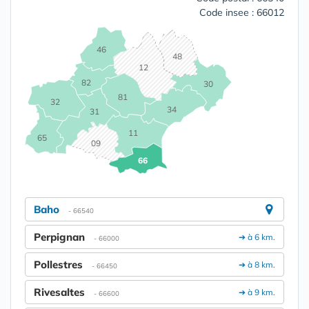
Code insee : 66012
46
48
12
82
30
81
32
34
31
11
65
09
66
Baho
- 66540
Perpignan
➔ à 6 km.
- 66000
Pollestres
➔ à 8 km.
- 66450
Rivesaltes
➔ à 9 km.
- 66600