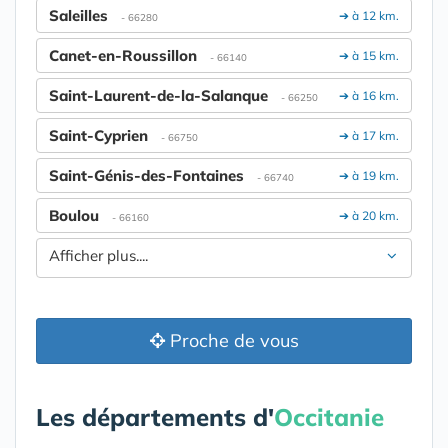
Saleilles
➔ à 12 km.
- 66280
Canet-en-Roussillon
➔ à 15 km.
- 66140
Saint-Laurent-de-la-Salanque
➔ à 16 km.
- 66250
Saint-Cyprien
➔ à 17 km.
- 66750
Saint-Génis-des-Fontaines
➔ à 19 km.
- 66740
Boulou
➔ à 20 km.
- 66160
Afficher plus....
Proche de vous
Les départements d'
Occitanie