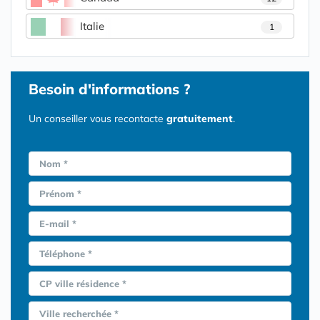
Italie
1
Besoin d'informations ?
Un conseiller vous recontacte
gratuitement
.
Nom *
Prénom *
E-mail *
Téléphone *
CP ville résidence *
Ville recherchée *