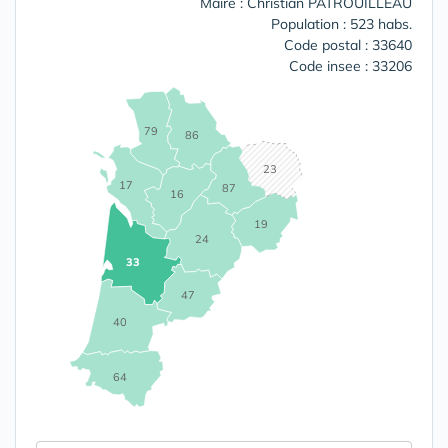
Maire : Christian PATROUILLEAU
Population : 523 habs.
Code postal : 33640
Code insee : 33206
79
86
23
17
87
16
19
24
33
47
40
64