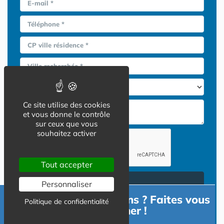
E-mail *
Téléphone *
CP ville résidence *
Ville recherchée *
Ce site utilise des cookies
et vous donne le contrôle
sur ceux que vous
souhaitez activer
Tout accepter
Envoyer
Personnaliser
Besoin d'informations ? Faites vous
En cliquant sur le bouton ENVOYER vous acceptez d’être contacté par mail
Politique de confidentialité
ou téléphone par les opérateurs de résidences services répondant à votre
accompagner !
demande
Conditions d'utilisation