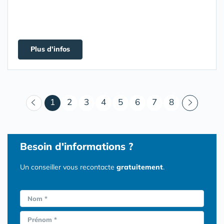
Plus d'infos
(courant)
1
2
3
4
5
6
7
8
Besoin d'informations ?
Un conseiller vous recontacte
gratuitement
.
Nom *
Prénom *