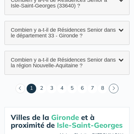
Combien y a-t-il de Résidences Senior à
Isle-Saint-Georges (33640) ?
Combien y a-t-il de Résidences Senior dans
le département 33 - Gironde ?
Combien y a-t-il de Résidences Senior dans
la région Nouvelle-Aquitaine ?
(courant)
1
2
3
4
5
6
7
8
Villes de la
Gironde
et à
proximité de
Isle-Saint-Georges