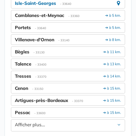
Isle-Saint-Georges
- 33640
Camblanes-et-Meynac
➔ à 5 km.
- 33360
Portets
➔ à 5 km.
- 33640
Villenave-d'Ornon
➔ à 8 km.
- 33140
Bègles
➔ à 11 km.
- 33130
Talence
➔ à 13 km.
- 33400
Tresses
➔ à 14 km.
- 33370
Cenon
➔ à 15 km.
- 33150
Artigues-près-Bordeaux
➔ à 15 km.
- 33370
Pessac
➔ à 15 km.
- 33600
Afficher plus....