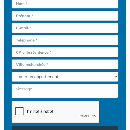
Nom *
Prénom *
E-mail *
Téléphone *
CP ville résidence *
Ville recherchée *