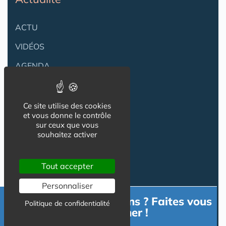
ACTU
VIDÉOS
AGENDA
Flux RSS
Newsletter
Ce site utilise des cookies
et vous donne le contrôle
sur ceux que vous
souhaitez activer
Reseaux Sociaux
Tout accepter
Personnaliser
Besoin d'informations ? Faites vous
Politique de confidentialité
accompagner !