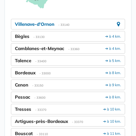
Villenave-d'Ornon
- 33140
Bègles
➔ à 4 km.
- 33130
Camblanes-et-Meynac
➔ à 4 km.
- 33360
Talence
➔ à 5 km.
- 33400
Bordeaux
➔ à 8 km.
- 33000
Cenon
➔ à 9 km.
- 33150
Pessac
➔ à 8 km.
- 33600
Tresses
➔ à 10 km.
- 33370
Artigues-près-Bordeaux
➔ à 10 km.
- 33370
Bouscat
➔ à 11 km.
- 33110