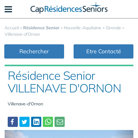
Panneau de gestion des cookies
Accueil
»
Résidence Senior
»
Nouvelle-Aquitaine
»
Gironde
»
Villenave-d'Ornon
Rechercher
Etre Contacté
Résidence Senior
VILLENAVE D'ORNON
Villenave-d'Ornon
Partager