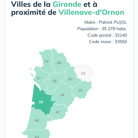
Villes de la
Gironde
et à
proximité de
Villenave-d'Ornon
Maire : Patrick PUJOL
Population : 35 278 habs.
Code postal : 33140
Code insee : 33550
79
86
23
17
87
16
19
24
33
47
40
64