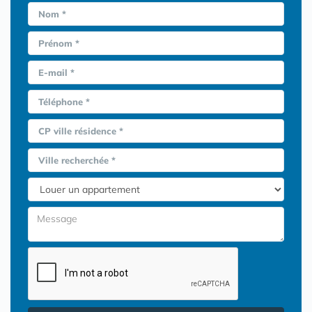
Nom *
Prénom *
E-mail *
Téléphone *
CP ville résidence *
Ville recherchée *