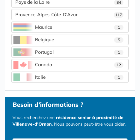
Pays de la Loire
84
Provence-Alpes-Côte-D'Azur
117
Maurice
1
Belgique
5
Portugal
1
Canada
12
Italie
1
Besoin d'informations ?
Vous recherchez une
résidence senior à proximité de
Villenave-d'Ornon
. Nous pouvons peut-être vous aider.