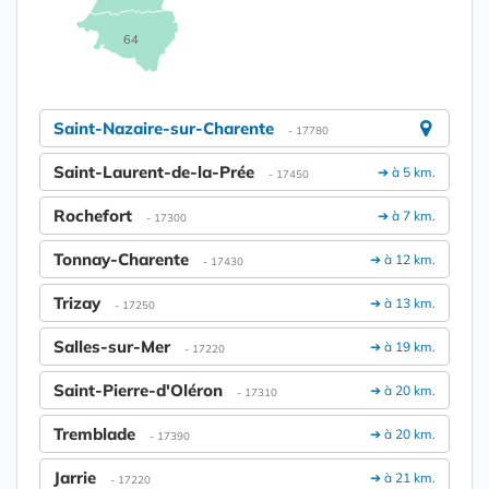
64
Saint-Nazaire-sur-Charente
- 17780
Saint-Laurent-de-la-Prée
➔ à 5 km.
- 17450
Rochefort
➔ à 7 km.
- 17300
Tonnay-Charente
➔ à 12 km.
- 17430
Trizay
➔ à 13 km.
- 17250
Salles-sur-Mer
➔ à 19 km.
- 17220
Saint-Pierre-d'Oléron
➔ à 20 km.
- 17310
Tremblade
➔ à 20 km.
- 17390
Jarrie
➔ à 21 km.
- 17220