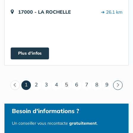
17000 - LA ROCHELLE
➔ 26.1 km
Plus d'infos
(courant)
1
2
3
4
5
6
7
8
9
Besoin d'informations ?
Un conseiller vous recontacte
gratuitement
.