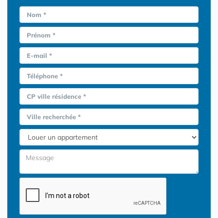
Nom *
Prénom *
E-mail *
Téléphone *
CP ville résidence *
Ville recherchée *