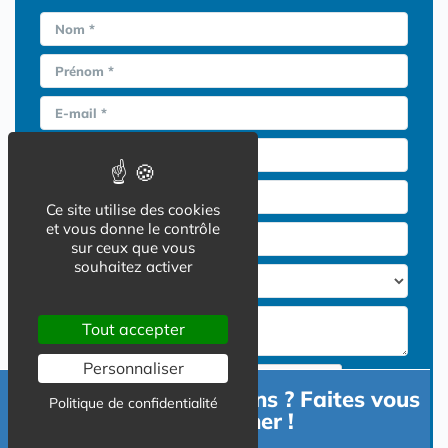
Nom *
Prénom *
E-mail *
Téléphone *
CP ville résidence *
Ce site utilise des cookies
et vous donne le contrôle
Ville recherchée *
sur ceux que vous
souhaitez activer
Tout accepter
Personnaliser
Besoin d'informations ? Faites vous
Politique de confidentialité
accompagner !