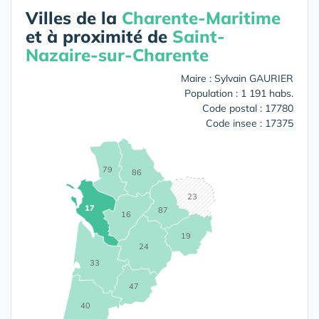
Villes de la
Charente-Maritime
et à proximité de
Saint-
Nazaire-sur-Charente
Maire : Sylvain GAURIER
Population : 1 191 habs.
Code postal : 17780
Code insee : 17375
79
86
23
17
87
16
19
24
33
47
40