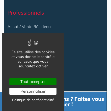
Professionnels
Achat / Vente Résidence
Achat / Vente Terrain
Création Résidence
Ce site utilise des cookies
Produits / Fournisseurs
et vous donne le contrôle
sur ceux que vous
Réglementation
souhaitez activer
Actu Marché
Tout accepter
Emploi
Personnaliser
Formation
Besoin d'informations ? Faites vous
Politique de confidentialité
accompagner !