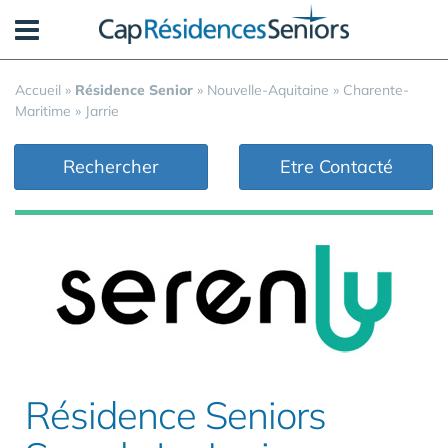
Panneau de gestion des cookies
Accueil
»
Résidence Senior
»
Nouvelle-Aquitaine
»
Charente-
Maritime
»
Jarrie
Rechercher
Etre Contacté
Résidence Seniors