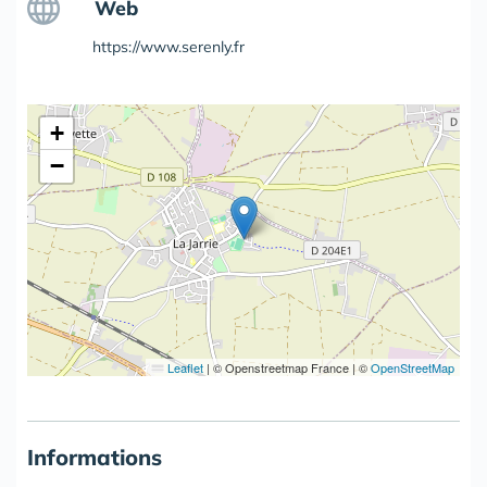
Web
https://www.serenly.fr
+
−
Leaflet
|
© Openstreetmap France | ©
OpenStreetMap
Informations