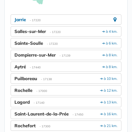
Jarrie
- 17220
Salles-sur-Mer
➔ à 4 km.
- 17220
Sainte-Soulle
➔ à 6 km.
- 17220
Dompierre-sur-Mer
➔ à 8 km.
- 17139
Aytré
➔ à 8 km.
- 17440
Puilboreau
➔ à 10 km.
- 17138
Rochelle
➔ à 12 km.
- 17000
Lagord
➔ à 13 km.
- 17140
Saint-Laurent-de-la-Prée
➔ à 16 km.
- 17450
Rochefort
➔ à 21 km.
- 17300