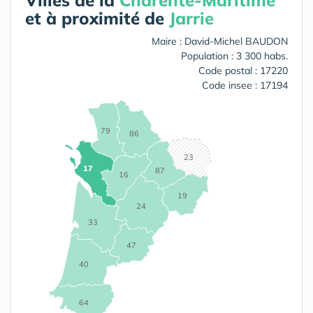
Villes de la
Charente-Maritime
et à proximité de
Jarrie
Maire : David-Michel BAUDON
Population : 3 300 habs.
Code postal : 17220
Code insee : 17194
79
86
23
17
87
16
19
24
33
47
40
64