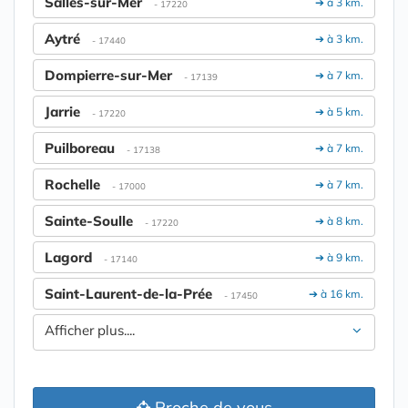
Salles-sur-Mer
➔ à 3 km.
- 17220
Aytré
➔ à 3 km.
- 17440
Dompierre-sur-Mer
➔ à 7 km.
- 17139
Jarrie
➔ à 5 km.
- 17220
Puilboreau
➔ à 7 km.
- 17138
Rochelle
➔ à 7 km.
- 17000
Sainte-Soulle
➔ à 8 km.
- 17220
Lagord
➔ à 9 km.
- 17140
Saint-Laurent-de-la-Prée
➔ à 16 km.
- 17450
Afficher plus....
Proche de vous