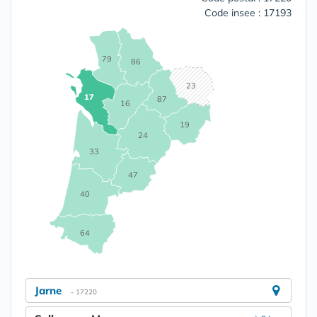
Code insee : 17193
79
86
23
17
87
16
19
24
33
47
40
64
Jarne
- 17220