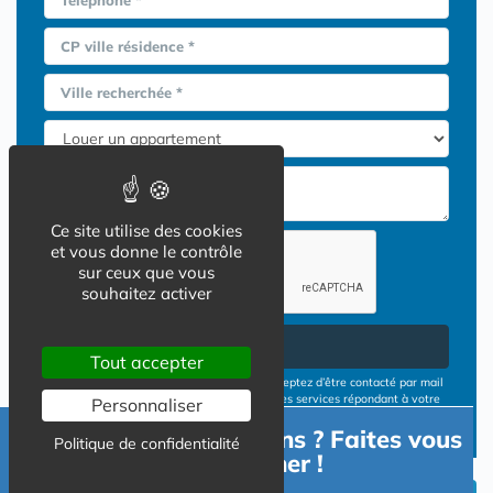
Téléphone *
CP ville résidence *
Ville recherchée *
Ce site utilise des cookies
et vous donne le contrôle
sur ceux que vous
souhaitez activer
Envoyer
Tout accepter
En cliquant sur le bouton ENVOYER vous acceptez d’être contacté par mail
ou téléphone par les opérateurs de résidences services répondant à votre
Personnaliser
demande
Besoin d'informations ? Faites vous
Conditions d'utilisation
Politique de confidentialité
accompagner !