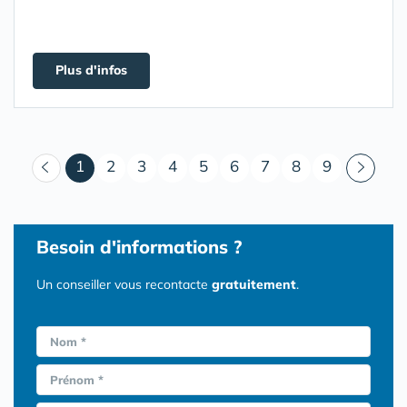
Plus d'infos
(courant)
1
2
3
4
5
6
7
8
9
Besoin d'informations ?
Un conseiller vous recontacte
gratuitement
.
Nom *
Prénom *