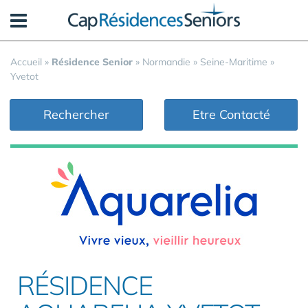
Panneau de gestion des cookies
Accueil
»
Résidence Senior
»
Normandie
»
Seine-Maritime
»
Yvetot
Rechercher
Etre Contacté
RÉSIDENCE