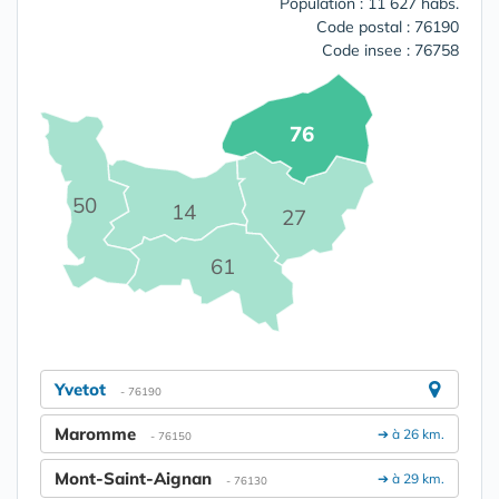
Population : 11 627 habs.
Code postal : 76190
Code insee : 76758
76
50
14
27
61
Yvetot
- 76190
Maromme
➔ à 26 km.
- 76150
Mont-Saint-Aignan
➔ à 29 km.
- 76130