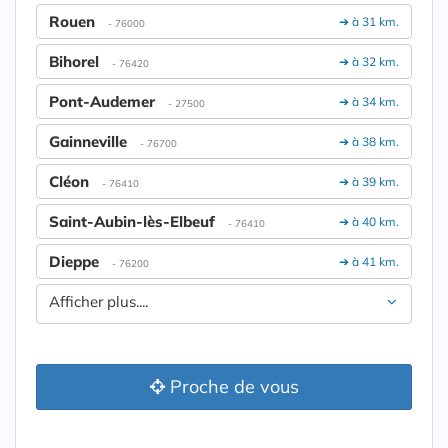
Rouen
➔ à 31 km.
- 76000
Bihorel
➔ à 32 km.
- 76420
Pont-Audemer
➔ à 34 km.
- 27500
Gainneville
➔ à 38 km.
- 76700
Cléon
➔ à 39 km.
- 76410
Saint-Aubin-lès-Elbeuf
➔ à 40 km.
- 76410
Dieppe
➔ à 41 km.
- 76200
Afficher plus....
Proche de vous