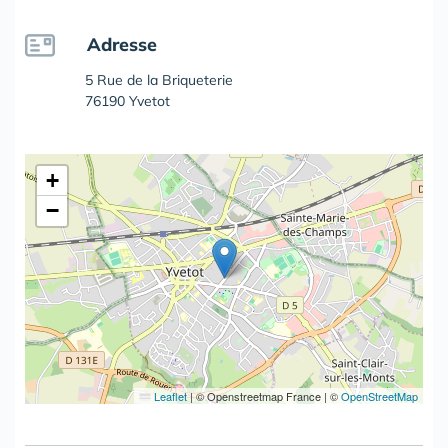
Adresse
5 Rue de la Briqueterie
76190 Yvetot
+
−
Leaflet
|
© Openstreetmap France | ©
OpenStreetMap