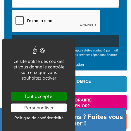
Envoyer
En cliquant sur le bouton ENVOYER vous acceptez d’être contacté par mail
ou téléphone par les opérateurs de résidences services répondant à votre
demande
Ce site utilise des cookies
Conditions d'utilisation
et vous donne le contrôle
sur ceux que vous
souhaitez activer
INVESTIR EN RESIDENCE
SENIOR
Tout accepter
UN SEJOUR TEMPORAIIRE
EN RESIDENCE SENIOR?
Personnaliser
Besoin d'informations ? Faites vous
Politique de confidentialité
TROUVER UNE PLACE
accompagner !
EN RESIDENCE SENIOR