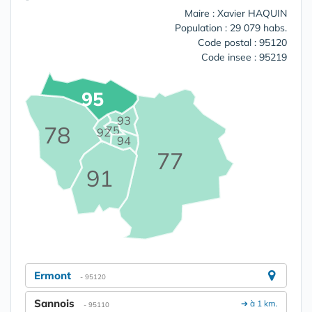
Maire : Xavier HAQUIN
Population : 29 079 habs.
Code postal : 95120
Code insee : 95219
95
93
78
75
92
94
77
91
Ermont
- 95120
Sannois
➔ à 1 km.
- 95110