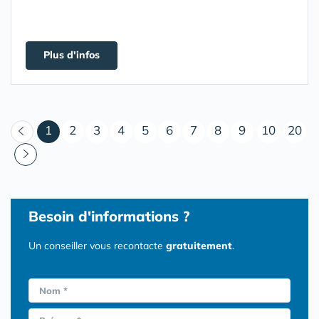
Plus d'infos
(courant)
1
2
3
4
5
6
7
8
9
10
20
Besoin d'informations ?
Un conseiller vous recontacte
gratuitement
.
Nom *