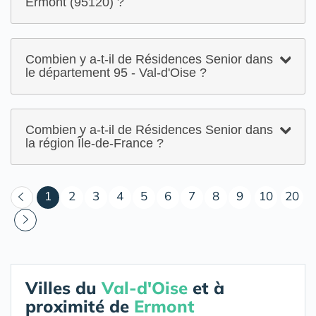
Ermont (95120) ?
Combien y a-t-il de Résidences Senior dans
le département 95 - Val-d'Oise ?
Combien y a-t-il de Résidences Senior dans
la région Île-de-France ?
(courant)
1
2
3
4
5
6
7
8
9
10
20
Villes du
Val-d'Oise
et à
proximité de
Ermont