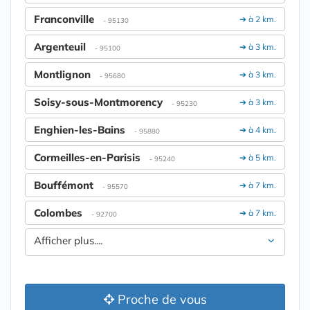
Franconville
➔ à 2 km.
- 95130
Argenteuil
➔ à 3 km.
- 95100
Montlignon
➔ à 3 km.
- 95680
Soisy-sous-Montmorency
➔ à 3 km.
- 95230
Enghien-les-Bains
➔ à 4 km.
- 95880
Cormeilles-en-Parisis
➔ à 5 km.
- 95240
Bouffémont
➔ à 7 km.
- 95570
Colombes
➔ à 7 km.
- 92700
Afficher plus....
Proche de vous