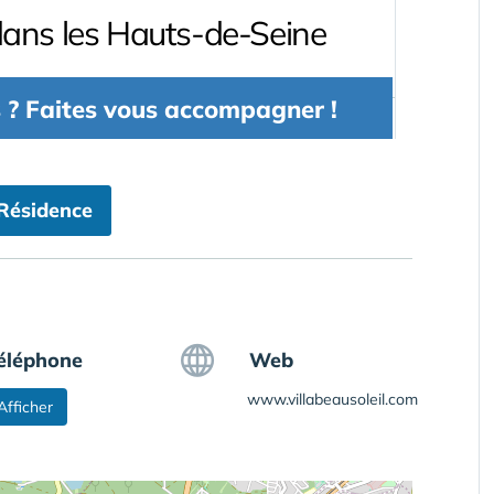
 Résidence
éléphone
Web
www.villabeausoleil.com
Afficher