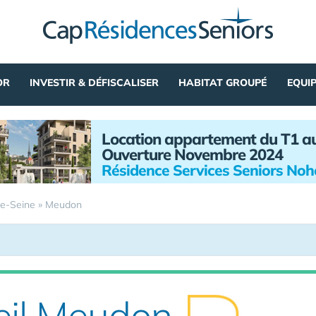
OR
INVESTIR & DÉFISCALISER
HABITAT GROUPÉ
EQUI
Location appartement du T1 a
Ouverture Novembre 2024
Résidence Services Seniors No
e-Seine
»
Meudon
eil Meudon-