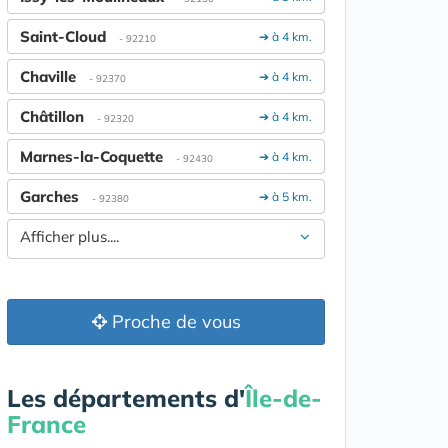
Saint-Cloud
➔ à 4 km.
- 92210
Chaville
➔ à 4 km.
- 92370
Châtillon
➔ à 4 km.
- 92320
Marnes-la-Coquette
➔ à 4 km.
- 92430
Garches
➔ à 5 km.
- 92380
Afficher plus....
Proche de vous
Les départements d'
Île-de-
France