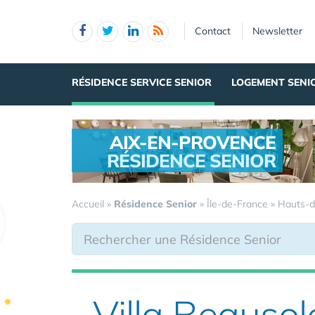
Panneau de gestion des cookies
Contact
Newsletter
RÉSIDENCE SERVICE SENIOR
LOGEMENT SENI
AIX-EN-PROVENCE
RÉSIDENCE SENIOR
.
Accueil
»
Résidence Senior
»
Île-de-France
»
Hauts-d
Villa Beausol