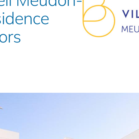
sidence
ors