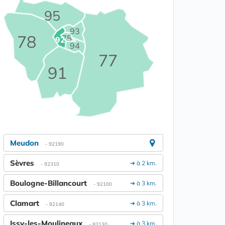
95
93
78
75
92
94
77
91
Meudon
- 92190
Sèvres
➔ à 2 km.
- 92310
Boulogne-Billancourt
➔ à 3 km.
- 92100
Clamart
➔ à 3 km.
- 92140
Issy-les-Moulineaux
➔ à 3 km.
- 92130