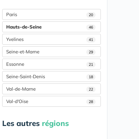
Paris
20
Hauts-de-Seine
46
Yvelines
41
Seine-et-Marne
29
Essonne
21
Seine-Saint-Denis
18
Val-de-Marne
22
Val-d'Oise
28
Les autres
régions