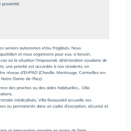
 proximité
des seniors autonomes et/ou fragilisés. Nous
uotidien et nous organisons pour eux, si besoin,
 cas où la situation l'imposerait, détérioration soudaine de
nts, une priorité est accordée à nos résidents, en
notre réseau d'EHPAD (Chaville, Montrouge, Cormeilles-en-
e, Notre-Dame-de-Riez).
ence des proches ou des aides habituelles... Villa
ations.
etraite médicalisée, Villa Beausoleil accueille ses
ires ou permanents dans un cadre d'exception, sécurisé et
é(e)s et intervention garantie en moins de 5min.