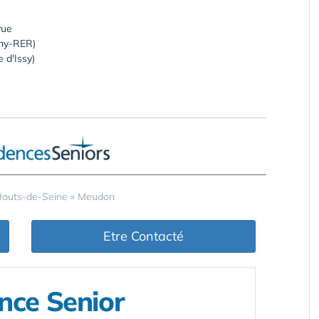
vue
rny-RER)
 d'Issy)