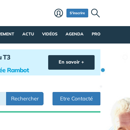
S'inscrire
PEMENT
ACTU
VIDÉOS
AGENDA
PRO
u T3
En savoir +
hée Rambot
Rechercher
Etre Contacté