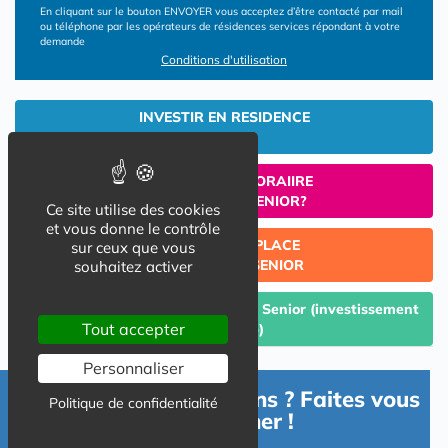
En cliquant sur le bouton ENVOYER vous acceptez d’être contacté par mail
ou téléphone par les opérateurs de résidences services répondant à votre
demande
Conditions d'utilisation
INVESTIR EN RESIDENCE
SENIOR
UN SEJOUR TEMPORAIIRE
EN RESIDENCE SENIOR?
Ce site utilise des cookies
et vous donne le contrôle
TROUVER UNE PLACE
sur ceux que vous
EN RESIDENCE SENIOR
souhaitez activer
Céder un lot acquis en Résidence Senior (investissement
Tout accepter
Lmp/Lmnp)
Personnaliser
Besoin d'informations ? Faites vous
Politique de confidentialité
accompagner !