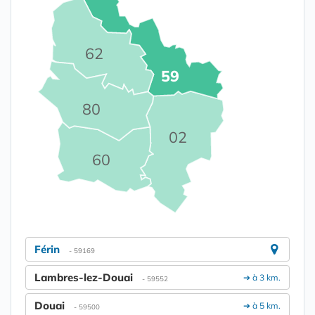
62
59
80
02
60
Férin
- 59169
Lambres-lez-Douai
➔ à 3 km.
- 59552
Douai
➔ à 5 km.
- 59500