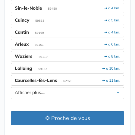
Sin-le-Noble
➔ à 4 km.
- 59450
Cuincy
➔ à 5 km.
- 59553
Cantin
➔ à 4 km.
- 59169
Arleux
➔ à 6 km.
- 59151
Waziers
➔ à 8 km.
- 59119
Lallaing
➔ à 10 km.
- 59167
Courcelles-lès-Lens
➔ à 11 km.
- 62970
Afficher plus....
Proche de vous