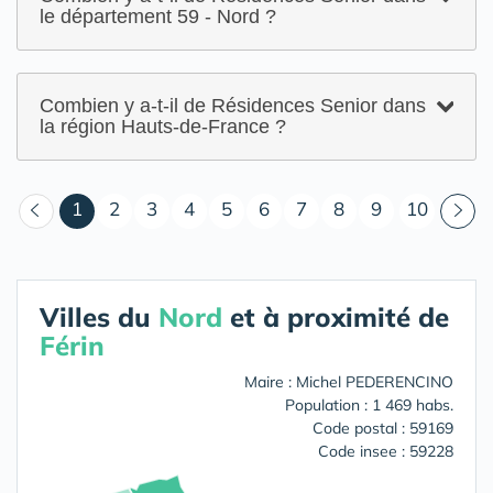
le département 59 - Nord ?
Combien y a-t-il de Résidences Senior dans
la région Hauts-de-France ?
(courant)
1
2
3
4
5
6
7
8
9
10
Villes du
Nord
et à proximité de
Férin
Maire : Michel PEDERENCINO
Population : 1 469 habs.
Code postal : 59169
Code insee : 59228