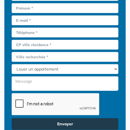
Prénom *
E-mail *
Téléphone *
CP ville résidence *
Ville recherchée *
Envoyer