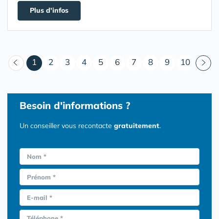
Plus d'infos
(courant)
1
2
3
4
5
6
7
8
9
10
Besoin d'informations ?
Un conseiller vous recontacte
gratuitement
.
Nom *
Prénom *
E-mail *
Téléphone *