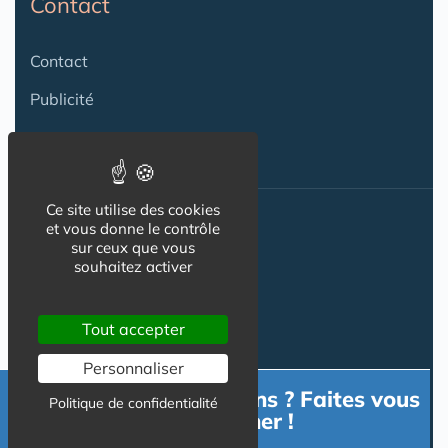
Contact
Contact
Publicité
Ce site utilise des cookies
et vous donne le contrôle
Nos autres sites :
sur ceux que vous
souhaitez activer
Capgeris.com
Tout accepter
Seniorissimmo.com
Personnaliser
Besoin d'informations ? Faites vous
Emploi-formation-sante.com
Politique de confidentialité
accompagner !
Aidant.info