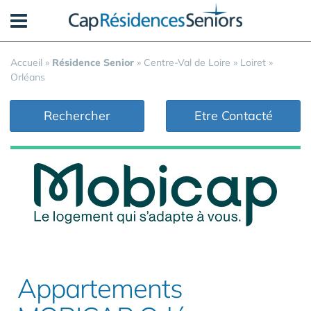
Panneau de gestion des cookies
Accueil
»
Résidence Senior
»
Centre-Val de Loire
»
Loiret
»
Orléans
Rechercher
Etre Contacté
Appartements