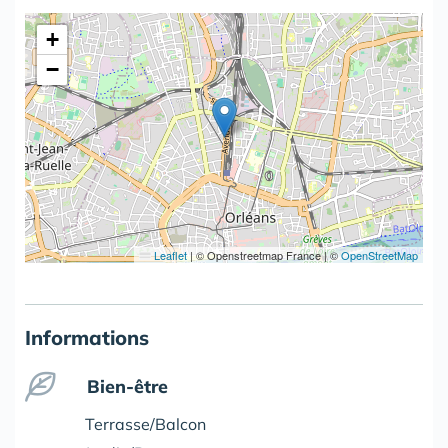
+
−
Leaflet
|
© Openstreetmap France | ©
OpenStreetMap
Informations
Bien-être
Terrasse/Balcon