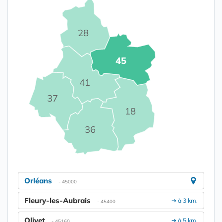
28
45
41
37
18
36
Orléans
- 45000
Fleury-les-Aubrais
➔ à 3 km.
- 45400
Olivet
➔ à 5 km.
- 45160