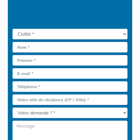
Nom *
Prénom *
E-mail *
Téléphone *
Votre ville de résidence (CP / Ville) *