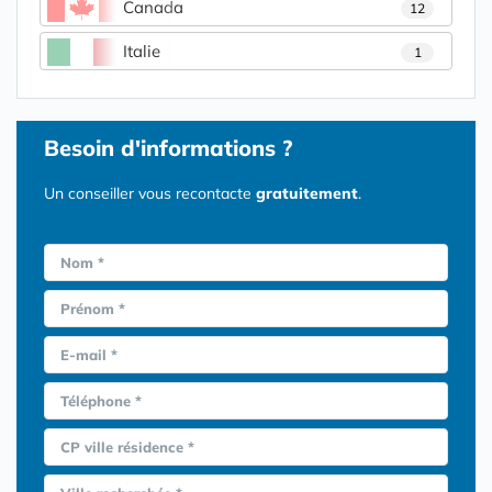
Canada
12
Italie
1
Besoin d'informations ?
Un conseiller vous recontacte
gratuitement
.
Nom *
Prénom *
E-mail *
Téléphone *
CP ville résidence *