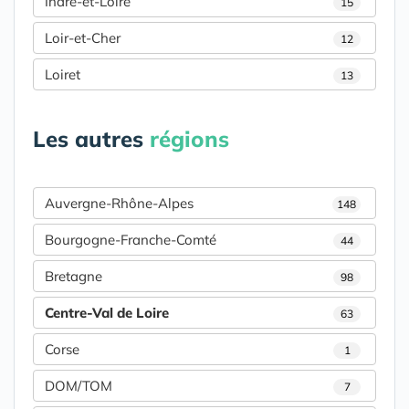
Indre-et-Loire
15
Loir-et-Cher
12
Loiret
13
Les autres
régions
Auvergne-Rhône-Alpes
148
Bourgogne-Franche-Comté
44
Bretagne
98
Centre-Val de Loire
63
Corse
1
DOM/TOM
7