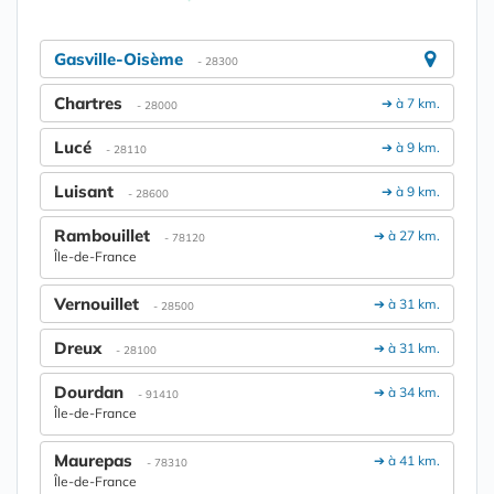
Gasville-Oisème
- 28300
Chartres
➔ à 7 km.
- 28000
Lucé
➔ à 9 km.
- 28110
Luisant
➔ à 9 km.
- 28600
Rambouillet
➔ à 27 km.
- 78120
Île-de-France
Vernouillet
➔ à 31 km.
- 28500
Dreux
➔ à 31 km.
- 28100
Dourdan
➔ à 34 km.
- 91410
Île-de-France
Maurepas
➔ à 41 km.
- 78310
Île-de-France