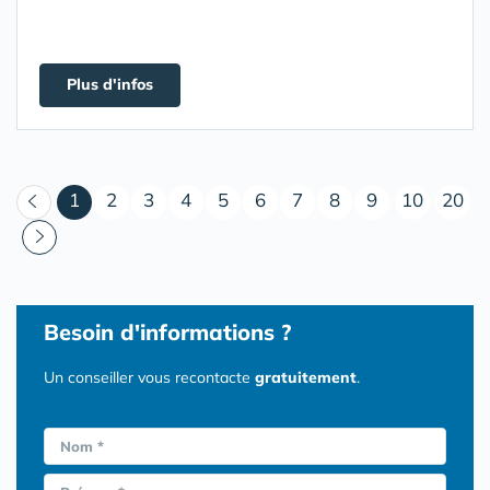
Plus d'infos
(courant)
1
2
3
4
5
6
7
8
9
10
20
Besoin d'informations ?
Un conseiller vous recontacte
gratuitement
.
Nom *