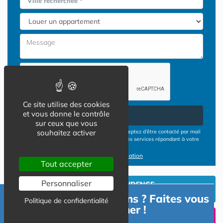
Ville recherchée *
Ce site utilise des cookies
et vous donne le contrôle
Envoyer
sur ceux que vous
En cliquant sur le bouton ENVOYER vous acceptez d’être contacté par mail
souhaitez activer
ou téléphone par les opérateurs de résidences services répondant à votre
demande
Conditions d'utilisation
Tout accepter
Personnaliser
INVESTIR EN RESIDENCE
SENIOR
Besoin d'informations ? Faites vous
Politique de confidentialité
accompagner !
UN SEJOUR TEMPORAIIRE