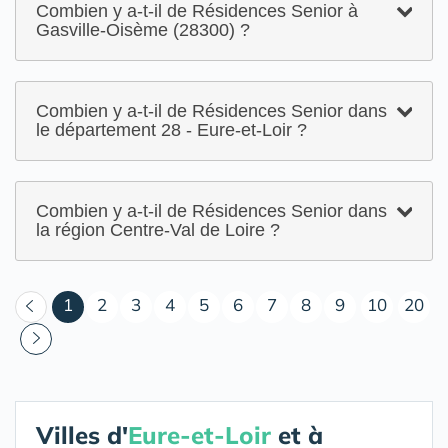
Combien y a-t-il de Résidences Senior à
Gasville-Oisème (28300) ?
Combien y a-t-il de Résidences Senior dans
le département 28 - Eure-et-Loir ?
Combien y a-t-il de Résidences Senior dans
la région Centre-Val de Loire ?
(courant)
1
2
3
4
5
6
7
8
9
10
20
Villes d'
Eure-et-Loir
et à