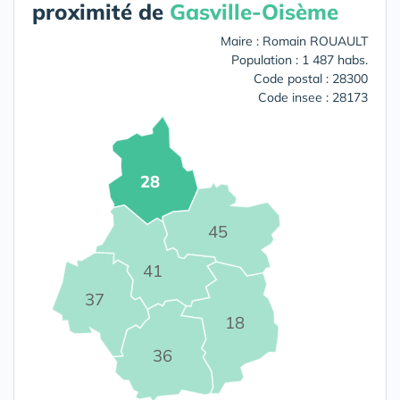
proximité de
Gasville-Oisème
Maire : Romain ROUAULT
Population : 1 487 habs.
Code postal : 28300
Code insee : 28173
28
45
41
37
18
36