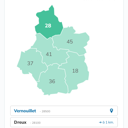
28
45
41
37
18
36
Vernouillet
- 28500
Dreux
➔ à 1 km.
- 28100