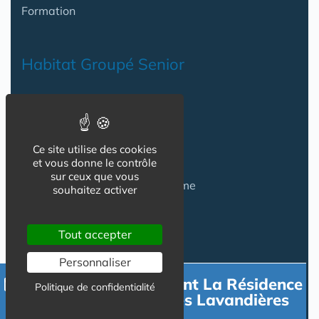
Formation
Habitat Groupé Senior
Habitat Partagé
Béguinage
Ce site utilise des cookies
Papy Loft
et vous donne le contrôle
sur ceux que vous
Habitat Intelligent - Smart Home
souhaitez activer
Habitat coopératif
Tout accepter
Habitat intergénérationnel
Personnaliser
Contacter directement La Résidence
Politique de confidentialité
Equipement Logement
DOMITYS Le Chant des Lavandières