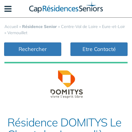
Panneau de gestion des cookies
Accueil
»
Résidence Senior
»
Centre-Val de Loire
»
Eure-et-Loir
»
Vernouillet
Rechercher
Etre Contacté
Résidence DOMITYS Le