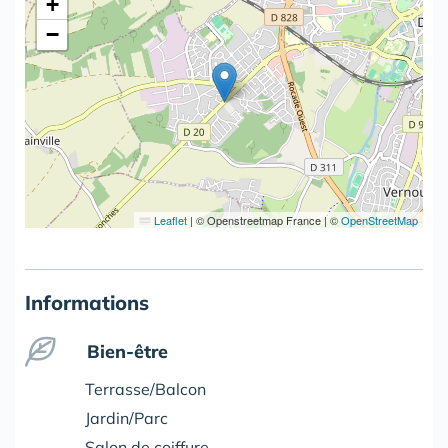
+
−
Leaflet
|
© Openstreetmap France | ©
OpenStreetMap
Informations
Bien-être
Terrasse/Balcon
Jardin/Parc
Salon de coiffure