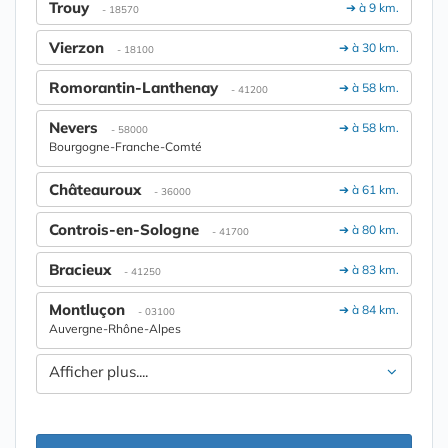
Trouy
➔ à 9 km.
- 18570
Vierzon
➔ à 30 km.
- 18100
Romorantin-Lanthenay
➔ à 58 km.
- 41200
Nevers
➔ à 58 km.
- 58000
Bourgogne-Franche-Comté
Châteauroux
➔ à 61 km.
- 36000
Controis-en-Sologne
➔ à 80 km.
- 41700
Bracieux
➔ à 83 km.
- 41250
Montluçon
➔ à 84 km.
- 03100
Auvergne-Rhône-Alpes
Afficher plus....