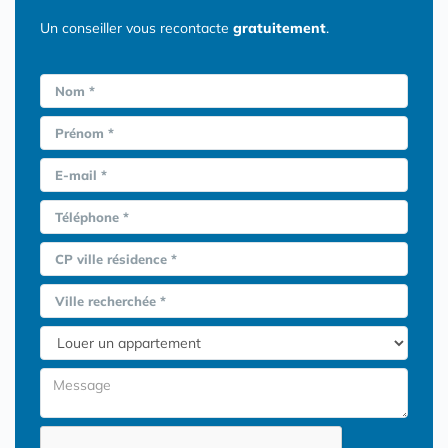
Un conseiller vous recontacte
gratuitement
.
Nom *
Prénom *
E-mail *
Téléphone *
CP ville résidence *
Ville recherchée *