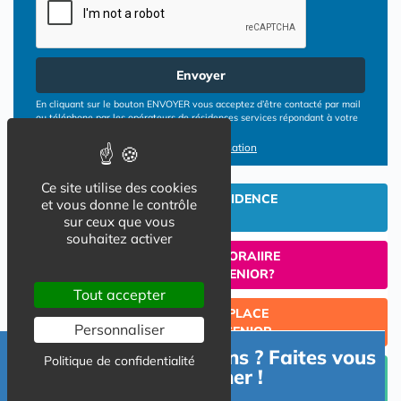
Envoyer
En cliquant sur le bouton ENVOYER vous acceptez d’être contacté par mail
ou téléphone par les opérateurs de résidences services répondant à votre
demande
Conditions d'utilisation
Ce site utilise des cookies
INVESTIR EN RESIDENCE
et vous donne le contrôle
SENIOR
sur ceux que vous
souhaitez activer
UN SEJOUR TEMPORAIIRE
EN RESIDENCE SENIOR?
Tout accepter
TROUVER UNE PLACE
Personnaliser
EN RESIDENCE SENIOR
Besoin d'informations ? Faites vous
Politique de confidentialité
Céder un lot acquis en Résidence Senior (investissement
accompagner !
Lmp/Lmnp)