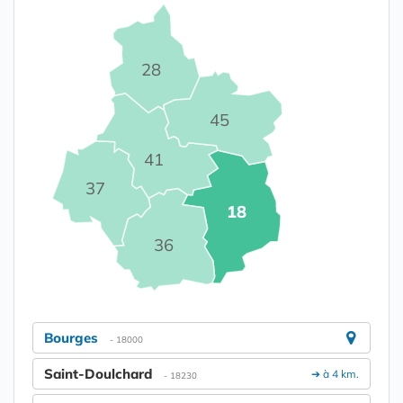
28
45
41
37
18
36
Bourges
- 18000
Saint-Doulchard
➔ à 4 km.
- 18230