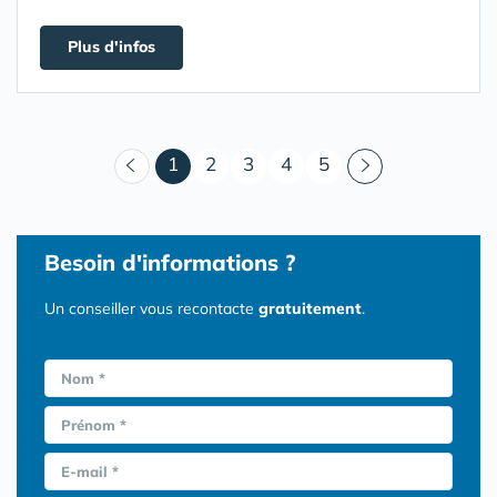
Plus d'infos
(courant)
1
2
3
4
5
Besoin d'informations ?
Un conseiller vous recontacte
gratuitement
.
Nom *
Prénom *
E-mail *