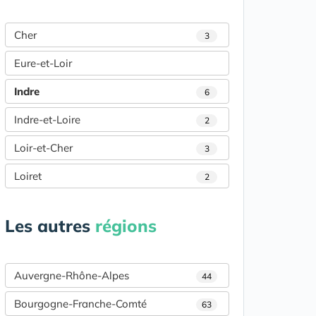
Cher
3
Eure-et-Loir
Indre
6
Indre-et-Loire
2
Loir-et-Cher
3
Loiret
2
Les autres
régions
Auvergne-Rhône-Alpes
44
Bourgogne-Franche-Comté
63