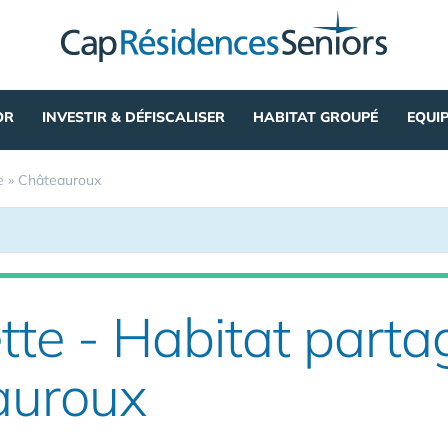
OR
INVESTIR & DÉFISCALISER
HABITAT GROUPÉ
EQUI
e
»
Châteauroux
tte - Habitat parta
auroux