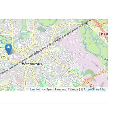
Leaflet
|
© Openstreetmap France | ©
OpenStreetMap