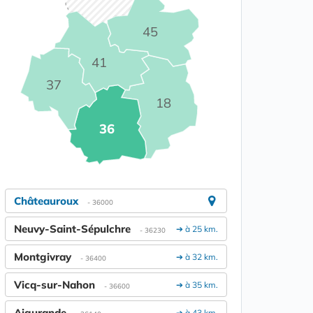
45
41
37
18
36
Châteauroux
- 36000
Neuvy-Saint-Sépulchre
➔ à 25 km.
- 36230
Montgivray
➔ à 32 km.
- 36400
Vicq-sur-Nahon
➔ à 35 km.
- 36600
Aigurande
➔ à 43 km.