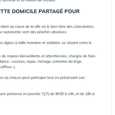
e domicile et la maison de retraite.
TTE DOMICILE PARTAGÉ POUR
ation au coeur de la ville où le bien-être des colocataires,
leur autonomie sont des priorités absolues.
 âgées à taille humaine et solidaire, se situant entre le
de maison bienveillante et attentionnée, chargée de faire
endance : courses, repas, ménage, entretien du linge,
iffeur...).
ison où chacun peut participer tout en préservant son
 une présence en journée 7J/7J de 8h30 à 14h, et de 18h à