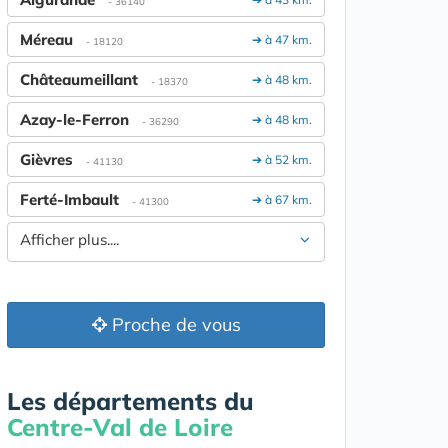
- 36140
Méreau
➔ à 47 km.
- 18120
Châteaumeillant
➔ à 48 km.
- 18370
Azay-le-Ferron
➔ à 48 km.
- 36290
Gièvres
➔ à 52 km.
- 41130
Ferté-Imbault
➔ à 67 km.
- 41300
Afficher plus....
Proche de vous
Les départements du
Centre-Val de Loire