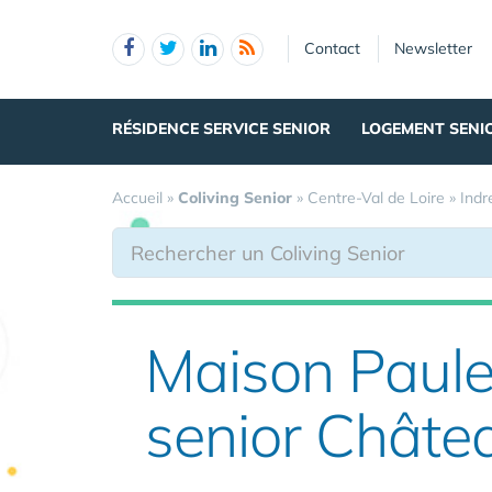
Panneau de gestion des cookies
Contact
Newsletter
RÉSIDENCE SERVICE SENIOR
LOGEMENT SENI
Accueil
»
Coliving Senior
»
Centre-Val de Loire
»
Indr
Maison Paule
senior Châte