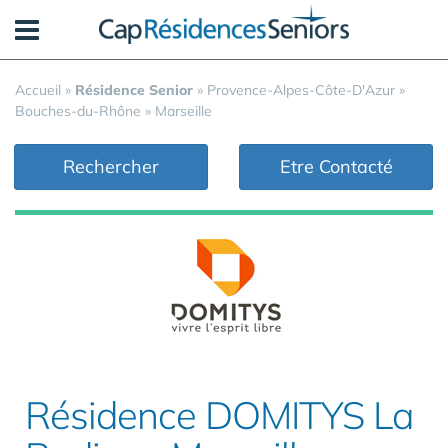
Panneau de gestion des cookies
Accueil
»
Résidence Senior
»
Provence-Alpes-Côte-D'Azur
»
Bouches-du-Rhône
»
Marseille
Rechercher
Etre Contacté
Résidence DOMITYS La