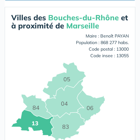
Villes des
Bouches-du-Rhône
et
à proximité de
Marseille
Maire : Benoît PAYAN
Population : 868 277 habs.
Code postal : 13000
Code insee : 13055
05
04
84
06
13
83