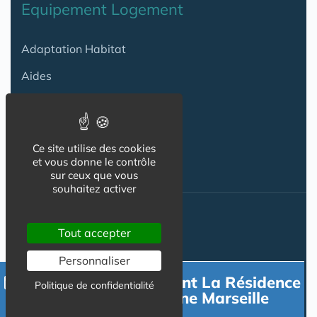
Equipement Logement
Adaptation Habitat
Aides
Produits
Services
Ce site utilise des cookies
et vous donne le contrôle
sur ceux que vous
souhaitez activer
Actualité
Tout accepter
ACTU
Personnaliser
Contacter directement La Résidence
VIDÉOS
Politique de confidentialité
DOMITYS La Badiane Marseille
AGENDA