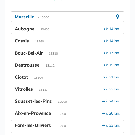
Marseille
- 13000
Aubagne
➔ à 14 km.
- 13400
Cassis
➔ à 14 km.
- 13260
Bouc-Bel-Air
➔ à 17 km.
- 13320
Destrousse
➔ à 19 km.
- 13112
Ciotat
➔ à 21 km.
- 13600
Vitrolles
➔ à 22 km.
- 13127
Sausset-les-Pins
➔ à 24 km.
- 13960
Aix-en-Provence
➔ à 26 km.
- 13090
Fare-les-Oliviers
➔ à 33 km.
- 13580