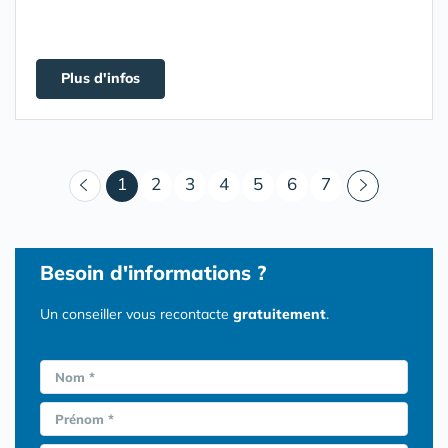
Plus d'infos
(courant)
1
2
3
4
5
6
7
Besoin d'informations ?
Un conseiller vous recontacte
gratuitement
.
Nom *
Prénom *