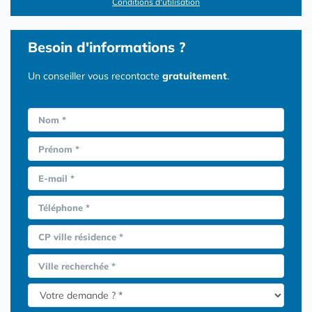
Conditions d'utilisation
Besoin d'informations ?
Un conseiller vous recontacte
gratuitement
.
Nom *
Prénom *
E-mail *
Téléphone *
CP ville résidence *
Ville recherchée *