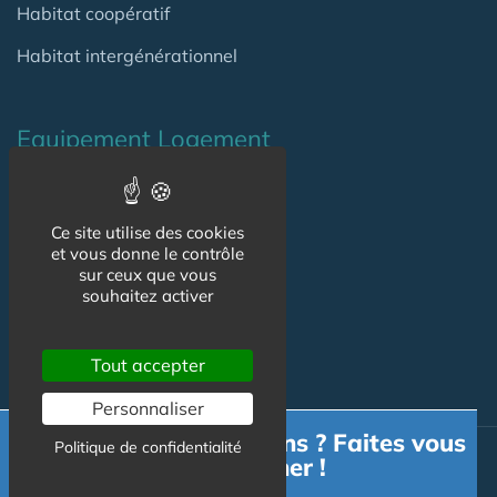
Habitat coopératif
Habitat intergénérationnel
Equipement Logement
Adaptation Habitat
Ce site utilise des cookies
Aides
et vous donne le contrôle
sur ceux que vous
Produits
souhaitez activer
Services
Tout accepter
Personnaliser
Besoin d'informations ? Faites vous
Politique de confidentialité
Actualité
accompagner !