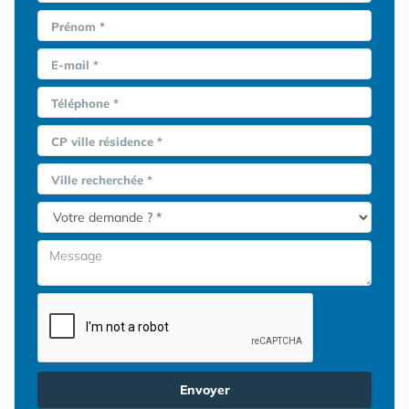
Prénom *
E-mail *
Téléphone *
CP ville résidence *
Ville recherchée *
Envoyer