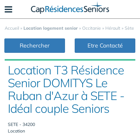
Panneau de gestion des cookies
Accueil
»
Location logement senior
»
Occitanie
»
Hérault
»
Sète
Rechercher
Etre Contacté
Location T3 Résidence
Senior DOMITYS Le
Ruban d'Azur à SETE -
Idéal couple Seniors
SETE - 34200
Location