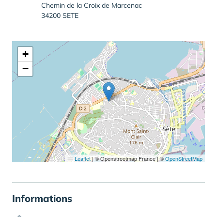
Chemin de la Croix de Marcenac
34200 SETE
+
−
Leaflet
|
© Openstreetmap France | ©
OpenStreetMap
Informations