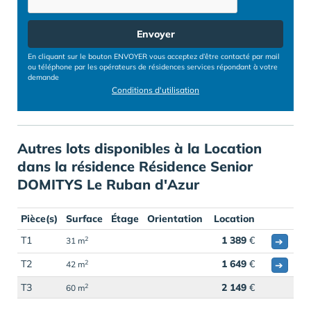
Envoyer
En cliquant sur le bouton ENVOYER vous acceptez d’être contacté par mail
ou téléphone par les opérateurs de résidences services répondant à votre
demande
Conditions d'utilisation
Autres lots disponibles à la Location
dans la résidence Résidence Senior
DOMITYS Le Ruban d'Azur
Pièce(s)
Surface
Étage
Orientation
Location
T1
1 389
€
2
➔
31 m
T2
1 649
€
2
➔
42 m
T3
2 149
€
2
60 m