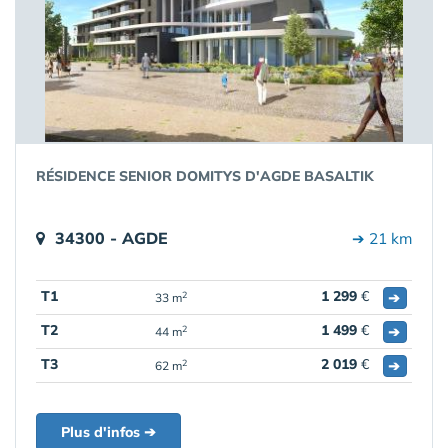
RÉSIDENCE SENIOR DOMITYS D'AGDE BASALTIK
34300 - AGDE
➔ 21 km
T1
1 299
€
➔
2
33 m
T2
1 499
€
➔
2
44 m
T3
2 019
€
➔
2
62 m
Plus d'infos ➔