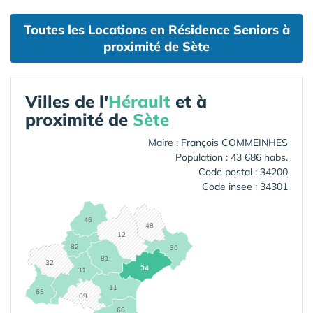
Toutes les Locations en Résidence Seniors à
proximité de Sète
Villes de l'
Hérault
et à
proximité de
Sète
Maire : François COMMEINHES
Population : 43 686 habs.
Code postal : 34200
Code insee : 34301
46
48
12
82
30
81
32
34
31
11
65
09
66