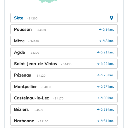
Sète
- 34200
Poussan
➔ à 9 km.
- 34560
Mèze
➔ à 8 km.
- 34140
Agde
➔ à 21 km.
- 34300
Saint-Jean-de-Védas
➔ à 22 km.
- 34430
Pézenas
➔ à 23 km.
- 34120
Montpellier
➔ à 27 km.
- 34000
Castelnau-le-Lez
➔ à 30 km.
- 34170
Béziers
➔ à 39 km.
- 34500
Narbonne
➔ à 61 km.
- 11100