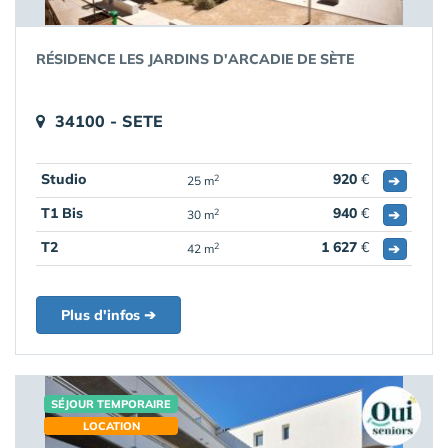
RÉSIDENCE LES JARDINS D'ARCADIE DE SÈTE
34100 - SETE
Studio
920
€
➔
2
25 m
T1 Bis
940
€
➔
2
30 m
T2
1 627
€
➔
2
42 m
Plus d'infos ➔
SÉJOUR TEMPORAIRE
LOCATION