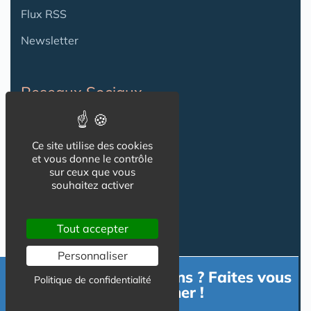
Flux RSS
Newsletter
Reseaux Sociaux
Ce site utilise des cookies
et vous donne le contrôle
sur ceux que vous
souhaitez activer
Tout accepter
Informations
Personnaliser
Besoin d'informations ? Faites vous
Politique de confidentialité
CGU
accompagner !