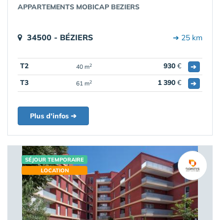
APPARTEMENTS MOBICAP BEZIERS
34500 - BÉZIERS
➔ 25 km
T2
930
€
➔
2
40 m
T3
1 390
€
➔
2
61 m
Plus d'infos ➔
SÉJOUR TEMPORAIRE
LOCATION