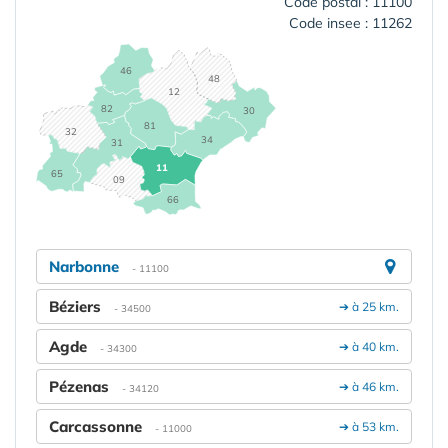
Code postal : 11100
Code insee : 11262
46
48
12
82
30
81
32
34
31
11
65
09
66
Narbonne
- 11100
Béziers
➔ à 25 km.
- 34500
Agde
➔ à 40 km.
- 34300
Pézenas
➔ à 46 km.
- 34120
Carcassonne
➔ à 53 km.
- 11000