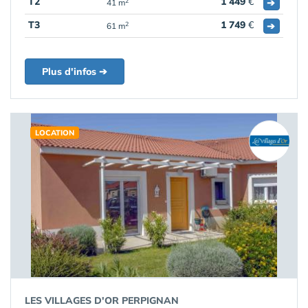
T2
1 449
€
➔
2
41 m
T3
1 749
€
➔
2
61 m
Plus d'infos ➔
LOCATION
LES VILLAGES D'OR PERPIGNAN