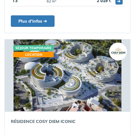
T3
2 019
€
➔
2
62 m
Plus d'infos ➔
SÉJOUR TEMPORAIRE
LOCATION
RÉSIDENCE COSY DIEM ICONIC