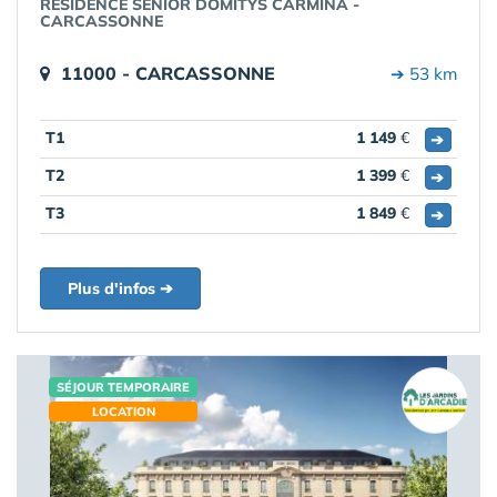
RÉSIDENCE SENIOR DOMITYS CARMINA -
CARCASSONNE
11000 - CARCASSONNE
➔ 53 km
T1
1 149
€
➔
T2
1 399
€
➔
T3
1 849
€
➔
Plus d'infos ➔
SÉJOUR TEMPORAIRE
LOCATION