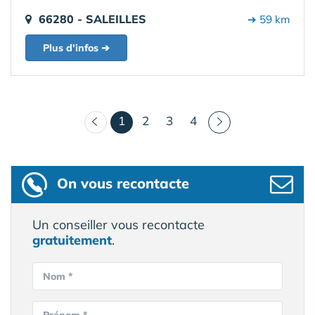
66280 - SALEILLES
➔ 59 km
Plus d'infos ➔
(courant)
1
2
3
4
On vous recontacte
Un conseiller vous recontacte
gratuitement
.
Nom *