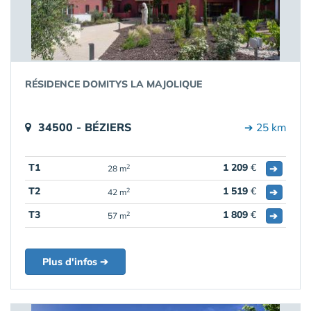
RÉSIDENCE DOMITYS LA MAJOLIQUE
34500 - BÉZIERS
➔ 25 km
T1
1 209
€
➔
2
28 m
T2
1 519
€
➔
2
42 m
T3
1 809
€
➔
2
57 m
Plus d'infos ➔