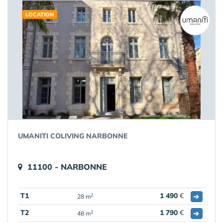
LOCATION
UMANITI COLIVING NARBONNE
11100 - NARBONNE
T1
1 490
€
➔
2
28 m
T2
1 790
€
➔
2
48 m