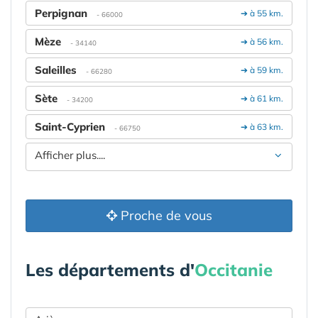
Perpignan
➔ à 55 km.
- 66000
Mèze
➔ à 56 km.
- 34140
Saleilles
➔ à 59 km.
- 66280
Sète
➔ à 61 km.
- 34200
Saint-Cyprien
➔ à 63 km.
- 66750
Afficher plus....
Proche de vous
Les départements d'
Occitanie