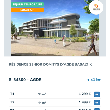
SÉJOUR TEMPORAIRE
LOCATION
RÉSIDENCE SENIOR DOMITYS D'AGDE BASALTIK
34300 - AGDE
➔ 40 km
T1
1 299
€
➔
2
33 m
T2
1 499
€
➔
2
44 m