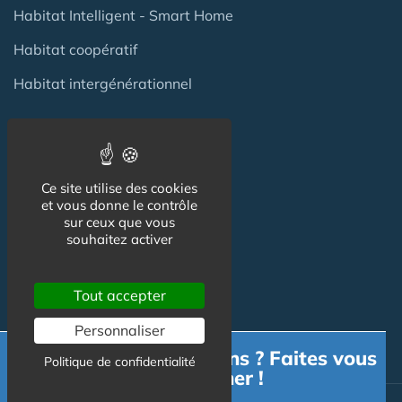
Habitat Intelligent - Smart Home
Habitat coopératif
Habitat intergénérationnel
Equipement Logement
Ce site utilise des cookies
Adaptation Habitat
et vous donne le contrôle
sur ceux que vous
Aides
souhaitez activer
Produits
Tout accepter
Services
Personnaliser
Besoin d'informations ? Faites vous
Politique de confidentialité
accompagner !