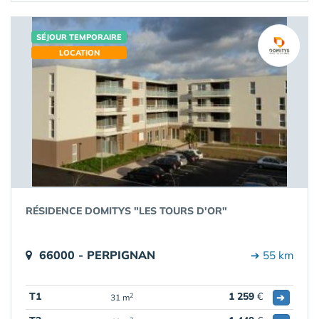
SÉJOUR TEMPORAIRE
LOCATION
RÉSIDENCE DOMITYS "LES TOURS D'OR"
66000 - PERPIGNAN
➔ 55 km
T1
1 259
€
➔
2
31 m