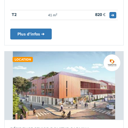
T2
820
€
➔
2
41 m
Plus d'infos ➔
LOCATION