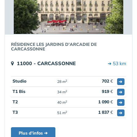
RÉSIDENCE LES JARDINS D'ARCADIE DE
CARCASSONNE
11000 - CARCASSONNE
➔ 53 km
Studio
702
€
➔
2
28 m
T1 Bis
919
€
➔
2
34 m
T2
1 090
€
➔
2
40 m
T3
1 837
€
➔
2
51 m
Plus d'infos ➔