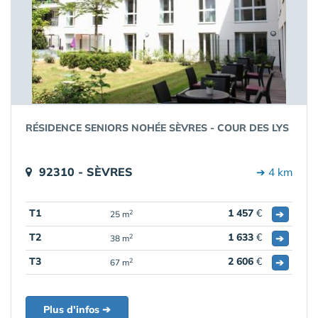
RÉSIDENCE SENIORS NOHÉE SÈVRES - COUR DES LYS
92310 - SÈVRES
➔ 4 km
T1
1 457
€
➔
2
25 m
T2
1 633
€
➔
2
38 m
T3
2 606
€
➔
2
67 m
Plus d'infos ➔