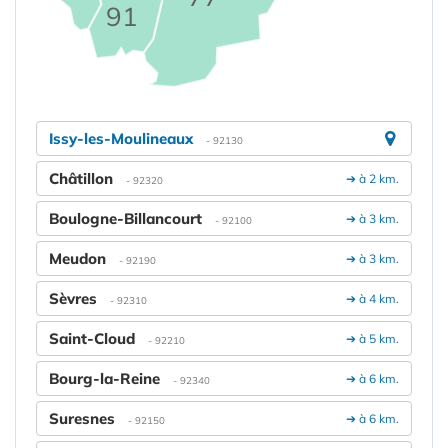
91
Issy-les-Moulineaux
- 92130
Châtillon
➔ à 2 km.
- 92320
Boulogne-Billancourt
➔ à 3 km.
- 92100
Meudon
➔ à 3 km.
- 92190
Sèvres
➔ à 4 km.
- 92310
Saint-Cloud
➔ à 5 km.
- 92210
Bourg-la-Reine
➔ à 6 km.
- 92340
Suresnes
➔ à 6 km.
- 92150