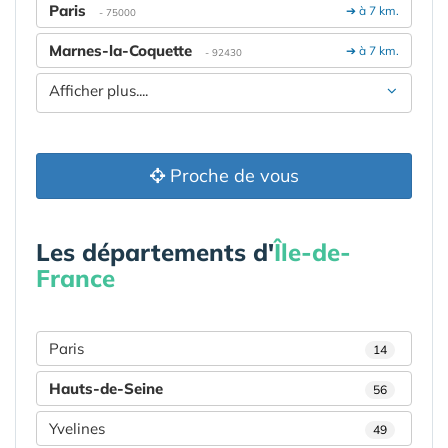
Paris
➔ à 7 km.
- 75000
Marnes-la-Coquette
➔ à 7 km.
- 92430
Afficher plus....
Proche de vous
Les départements d'
Île-de-
France
Paris
14
Hauts-de-Seine
56
Yvelines
49