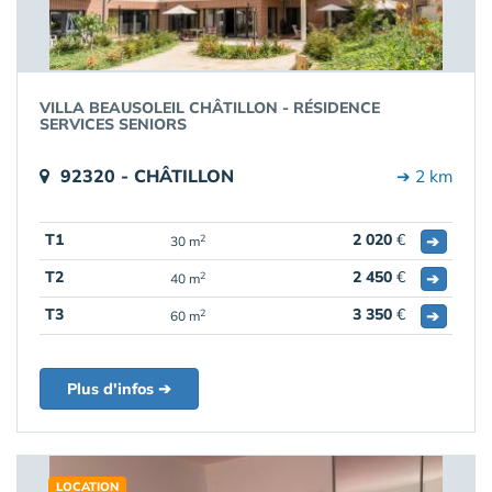
VILLA BEAUSOLEIL CHÂTILLON - RÉSIDENCE
SERVICES SENIORS
92320 - CHÂTILLON
➔ 2 km
T1
2 020
€
➔
2
30 m
T2
2 450
€
➔
2
40 m
T3
3 350
€
➔
2
60 m
Plus d'infos ➔
LOCATION