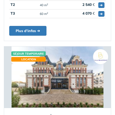
T2
2 540
€
➔
2
40 m
T3
4 070
€
➔
2
60 m
Plus d'infos ➔
SÉJOUR TEMPORAIRE
LOCATION