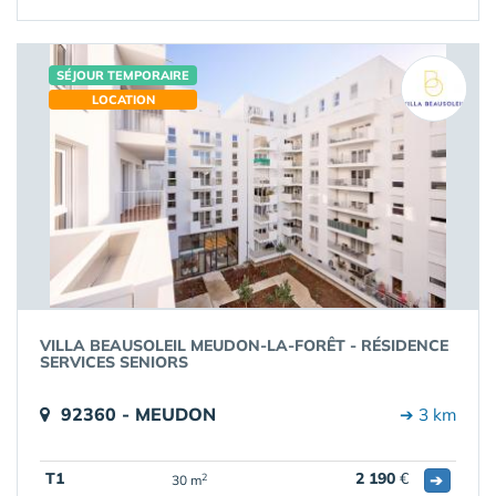
SÉJOUR TEMPORAIRE
LOCATION
VILLA BEAUSOLEIL MEUDON-LA-FORÊT - RÉSIDENCE
SERVICES SENIORS
92360 - MEUDON
➔ 3 km
T1
2 190
€
➔
2
30 m