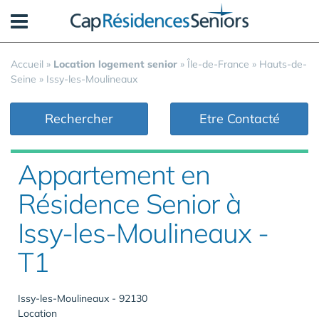
Panneau de gestion des cookies
Accueil
»
Location logement senior
»
Île-de-France
»
Hauts-de-
Seine
»
Issy-les-Moulineaux
Rechercher
Etre Contacté
Appartement en
Résidence Senior à
Issy-les-Moulineaux -
T1
Issy-les-Moulineaux - 92130
Location