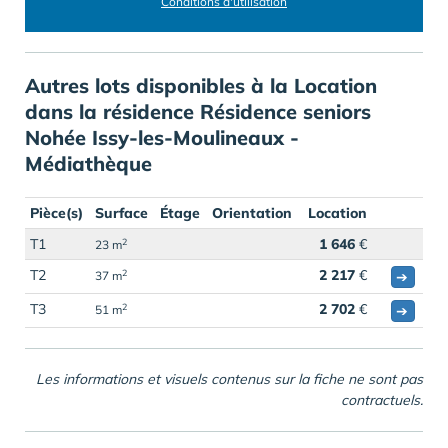
Conditions d'utilisation
Autres lots disponibles à la Location
dans la résidence Résidence seniors
Nohée Issy-les-Moulineaux -
Médiathèque
Pièce(s)
Surface
Étage
Orientation
Location
T1
1 646
€
2
23 m
T2
2 217
€
2
➔
37 m
T3
2 702
€
2
➔
51 m
Les informations et visuels contenus sur la fiche ne sont pas
contractuels.