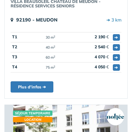
VILLA BEAUSOLEIL CHÂTEAU DE MEUDON -
RÉSIDENCE SERVICES SENIORS
92190 - MEUDON
➔ 3 km
T1
2 190
€
➔
2
30 m
T2
2 540
€
➔
2
40 m
T3
4 070
€
➔
2
60 m
T4
4 050
€
➔
2
75 m
Plus d'infos ➔
SÉJOUR TEMPORAIRE
LOCATION