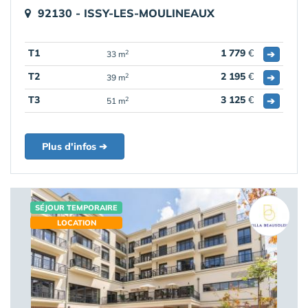
92130 - ISSY-LES-MOULINEAUX
T1
1 779
€
➔
2
33 m
T2
2 195
€
➔
2
39 m
T3
3 125
€
➔
2
51 m
Plus d'infos ➔
SÉJOUR TEMPORAIRE
LOCATION