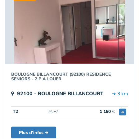
BOULOGNE BILLANCOURT (92100) RESIDENCE
SENIORS - 2 P A LOUER
92100 - BOULOGNE BILLANCOURT
➔ 3 km
T2
1 150
€
➔
2
35 m
Plus d'infos ➔