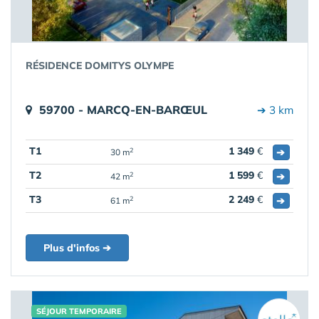
RÉSIDENCE DOMITYS OLYMPE
59700 - MARCQ-EN-BARŒUL
➔ 3 km
T1
1 349
€
➔
2
30 m
T2
1 599
€
➔
2
42 m
T3
2 249
€
➔
2
61 m
Plus d'infos ➔
SÉJOUR TEMPORAIRE