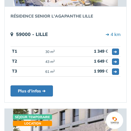
RÉSIDENCE SENIOR L'AGAPANTHE LILLE
59000 - LILLE
➔ 4 km
T1
1 349
€
➔
2
30 m
T2
1 649
€
➔
2
43 m
T3
1 999
€
➔
2
61 m
Plus d'infos ➔
SÉJOUR TEMPORAIRE
LOCATION