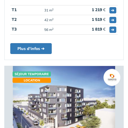
T1
1 219
€
➔
2
31 m
T2
1 519
€
➔
2
42 m
T3
1 819
€
➔
2
56 m
Plus d'infos ➔
SÉJOUR TEMPORAIRE
LOCATION