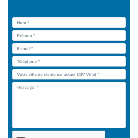
Nom *
Prénom *
E-mail *
Téléphone *
Votre ville de résidence actuel (CP/ Ville) *