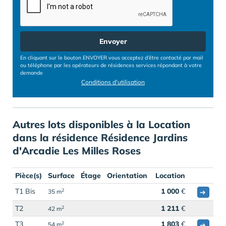
Envoyer
En cliquant sur le bouton ENVOYER vous acceptez d’être contacté par mail
ou téléphone par les opérateurs de résidences services répondant à votre
demande
Conditions d'utilisation
Autres lots disponibles à la Location
dans la résidence Résidence Jardins
d'Arcadie Les Milles Roses
Pièce(s)
Surface
Étage
Orientation
Location
T1 Bis
1 000
€
2
➔
35 m
T2
1 211
€
2
42 m
T3
1 803
€
2
➔
54 m