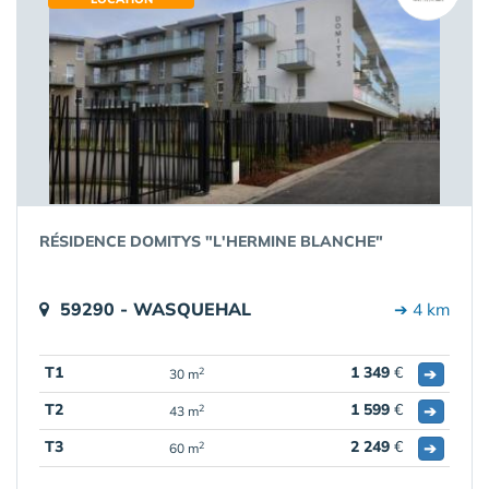
RÉSIDENCE DOMITYS "L'HERMINE BLANCHE"
59290 - WASQUEHAL
➔ 4 km
T1
1 349
€
➔
2
30 m
T2
1 599
€
➔
2
43 m
T3
2 249
€
➔
2
60 m