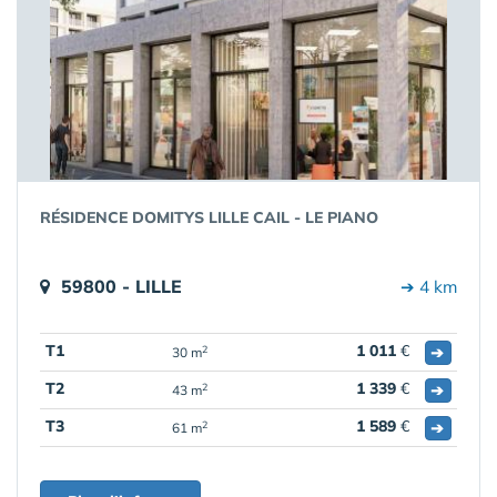
RÉSIDENCE DOMITYS LILLE CAIL - LE PIANO
59800 - LILLE
➔ 4 km
T1
1 011
€
➔
2
30 m
T2
1 339
€
➔
2
43 m
T3
1 589
€
➔
2
61 m