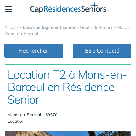
Panneau de gestion des cookies
Accueil
»
Location logement senior
»
Hauts-de-France
»
Nord
»
Mons-en-Barœul
Rechercher
Etre Contacté
Location T2 à Mons-en-
Barœul en Résidence
Senior
Mons-en-Barœul - 59370
Location