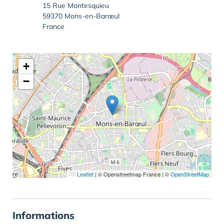
15 Rue Montesquieu
59370 Mons-en-Barœul
France
+
−
Leaflet
|
© Openstreetmap France | ©
OpenStreetMap
Informations