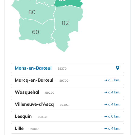
80
02
60
Mons-en-Barœul
- 59370
Marcq-en-Barœul
➔ à 3 km.
- 59700
Wasquehal
➔ à 4 km.
- 59290
Villeneuve-d'Ascq
➔ à 4 km.
- 59491
Lesquin
➔ à 6 km.
- 59810
Lille
➔ à 4 km.
- 59000