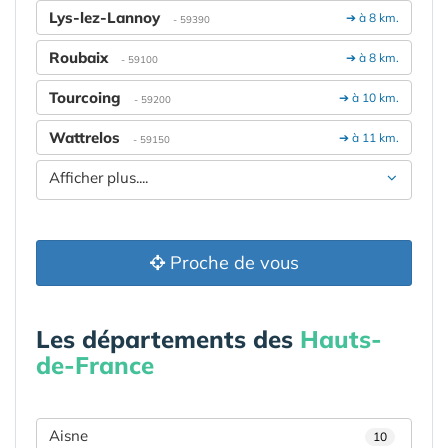
Lys-lez-Lannoy
➔ à 8 km.
- 59390
Roubaix
➔ à 8 km.
- 59100
Tourcoing
➔ à 10 km.
- 59200
Wattrelos
➔ à 11 km.
- 59150
Afficher plus....
Proche de vous
Les départements des
Hauts-
de-France
Aisne
10