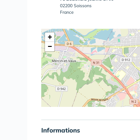
02200 Soissons
France
+
−
Informations