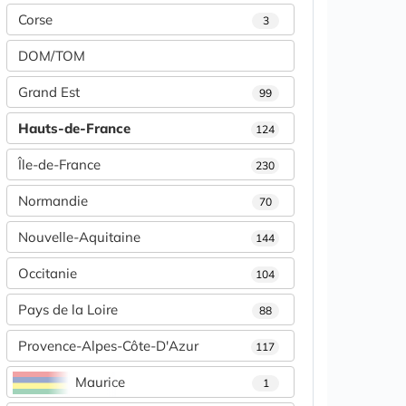
Corse
3
DOM/TOM
Grand Est
99
Hauts-de-France
124
Île-de-France
230
Normandie
70
Nouvelle-Aquitaine
144
Occitanie
104
Pays de la Loire
88
Provence-Alpes-Côte-D'Azur
117
Maurice
1