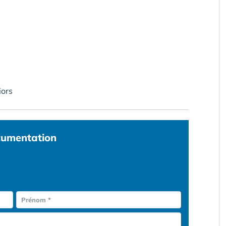
iors
umentation
Prénom *