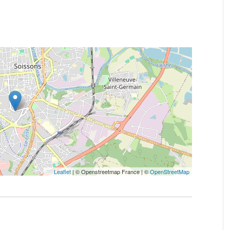
Leaflet
|
© Openstreetmap France | ©
OpenStreetMap