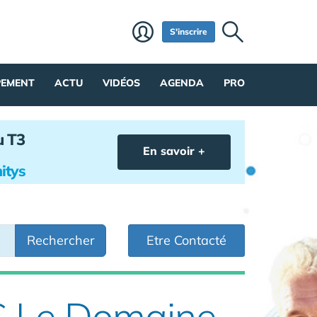
S'inscrire
PEMENT
ACTU
VIDÉOS
AGENDA
PRO
u T3
En savoir +
itys
Rechercher
Etre Contacté
S Le Domaine