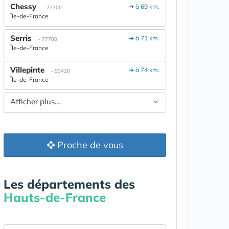
Chessy
➔ à 69 km.
- 77700
Île-de-France
Serris
➔ à 71 km.
- 77700
Île-de-France
Villepinte
➔ à 74 km.
- 93420
Île-de-France
Afficher plus....
Proche de vous
Les départements des
Hauts-de-France