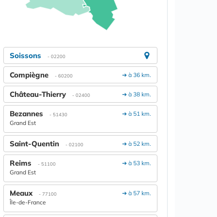
Soissons
- 02200
Compiègne
➔ à 36 km.
- 60200
Château-Thierry
➔ à 38 km.
- 02400
Bezannes
➔ à 51 km.
- 51430
Grand Est
Saint-Quentin
➔ à 52 km.
- 02100
Reims
➔ à 53 km.
- 51100
Grand Est
Meaux
➔ à 57 km.
- 77100
Île-de-France