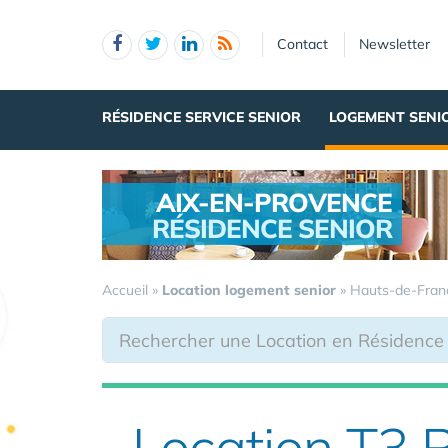
Panneau de gestion des cookies
Contact
Newsletter
RÉSIDENCE SERVICE SENIOR
LOGEMENT SENI
AIX-EN-PROVENCE
RÉSIDENCE SENIOR
.
Accueil
»
Location logement senior
»
Hauts-de-Fran
Location T3