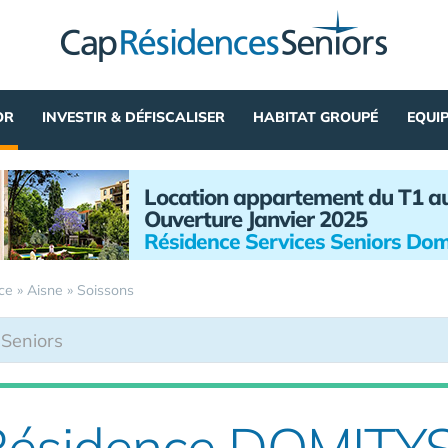
OR
INVESTIR & DÉFISCALISER
HABITAT GROUPÉ
EQUI
Location appartement du T1 a
Ouverture Janvier 2025
Résidence Services Seniors Dom
ce
»
Aisne
»
Soissons
 Résidence DOMITY