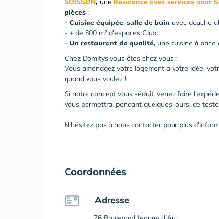
SOISSON
,
une
Résidence avec services pour 
pièces
:
-
Cuisine équipée
,
salle de bain
a
vec douche ul
- + de 800 m² d'espaces Club
-
Un restaurant de qualité,
une cuisine à base 
Chez Domitys vous êtes chez vous :
Vous aménagez votre logement à votre idée, votre
quand vous voulez !
Si notre concept vous séduit, venez faire l'expéri
vous permettra, pendant quelques jours, de tes
N'hésitez pas à nous contacter pour plus d'inform
Coordonnées
Adresse
76 Boulevard Jeanne d'Arc