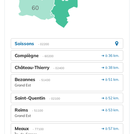
60
Soissons
- 02200
Compiègne
➔ à 36 km.
- 60200
Château-Thierry
➔ à 38 km.
- 02400
Bezannes
➔ à 51 km.
- 51430
Grand Est
Saint-Quentin
➔ à 52 km.
- 02100
Reims
➔ à 53 km.
- 51100
Grand Est
Meaux
➔ à 57 km.
- 77100