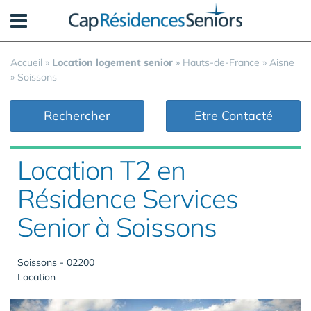
Panneau de gestion des cookies
Accueil
»
Location logement senior
»
Hauts-de-France
»
Aisne
»
Soissons
Rechercher
Etre Contacté
Location T2 en
Résidence Services
Senior à Soissons
Soissons - 02200
Location