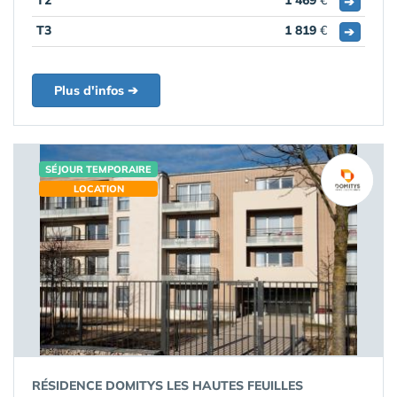
T2
1 469
€
➔
T3
1 819
€
➔
Plus d'infos ➔
SÉJOUR TEMPORAIRE
LOCATION
RÉSIDENCE DOMITYS LES HAUTES FEUILLES