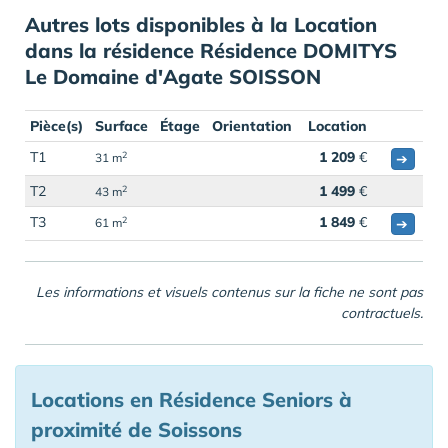
Autres lots disponibles à la Location
dans la résidence Résidence DOMITYS
Le Domaine d'Agate SOISSON
Pièce(s)
Surface
Étage
Orientation
Location
T1
1 209
€
2
➔
31 m
T2
1 499
€
2
43 m
T3
1 849
€
2
➔
61 m
Les informations et visuels contenus sur la fiche ne sont pas
contractuels.
Locations en Résidence Seniors à
proximité de Soissons