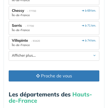
Île-de-France
Chessy
➔ à 69 km.
- 77700
Île-de-France
Serris
➔ à 71 km.
- 77700
Île-de-France
Villepinte
➔ à 74 km.
- 93420
Île-de-France
Afficher plus....
Proche de vous
Les départements des
Hauts-
de-France