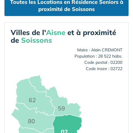
Toutes les Locations en Résidence Seniors à
proximité de Soissons
Villes de l'
Aisne
et à proximité
de
Soissons
Maire : Alain CREMONT
Population : 28 522 habs.
Code postal : 02200
Code insee : 02722
62
59
80
02