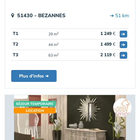
51430 - BEZANNES
➔ 51 km
T1
1 249
€
➔
2
29 m
T2
1 499
€
➔
2
44 m
T3
2 119
€
➔
2
63 m
Plus d'infos ➔
SÉJOUR TEMPORAIRE
LOCATION