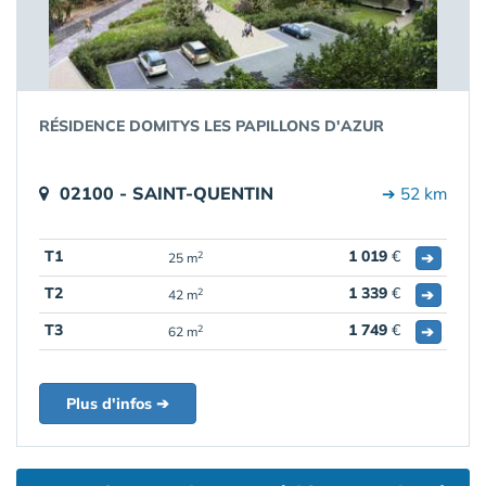
RÉSIDENCE DOMITYS LES PAPILLONS D'AZUR
02100 - SAINT-QUENTIN
➔ 52 km
T1
1 019
€
➔
2
25 m
T2
1 339
€
➔
2
42 m
T3
1 749
€
➔
2
62 m
Plus d'infos ➔