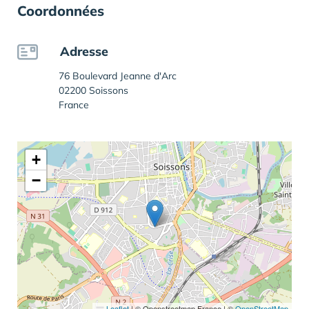
Coordonnées
Adresse
76 Boulevard Jeanne d'Arc
02200 Soissons
France
+
−
Leaflet
|
© Openstreetmap France | ©
OpenStreetMap