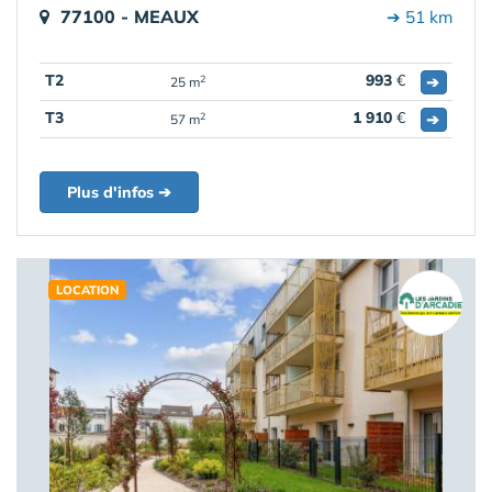
77100 - MEAUX
➔ 51 km
T2
993
€
➔
2
25 m
T3
1 910
€
➔
2
57 m
Plus d'infos ➔
LOCATION