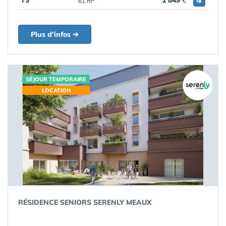
T3
1 849
€
➔
61 m
Plus d'infos ➔
SÉJOUR TEMPORAIRE
LOCATION
RÉSIDENCE SENIORS SERENLY MEAUX