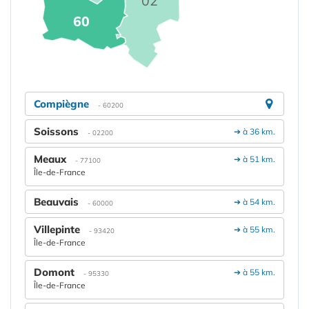
02
60
Compiègne
- 60200
Soissons
➔ à 36 km.
- 02200
Meaux
➔ à 51 km.
- 77100
Île-de-France
Beauvais
➔ à 54 km.
- 60000
Villepinte
➔ à 55 km.
- 93420
Île-de-France
Domont
➔ à 55 km.
- 95330
Île-de-France