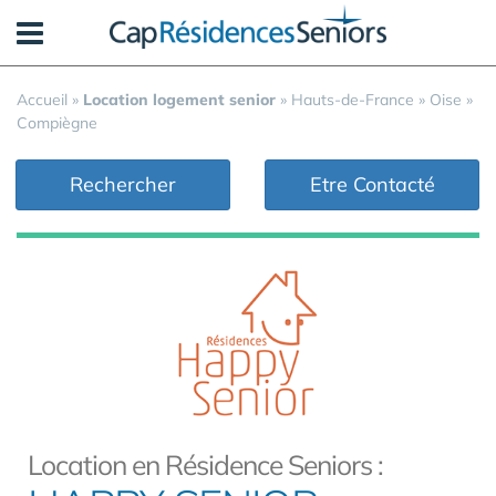
Panneau de gestion des cookies
Accueil
»
Location logement senior
»
Hauts-de-France
»
Oise
»
Compiègne
Rechercher
Etre Contacté
Location en Résidence Seniors :