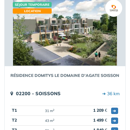
SÉJOUR TEMPORAIRE
LOCATION
RÉSIDENCE DOMITYS LE DOMAINE D'AGATE SOISSON
02200 - SOISSONS
➔ 36 km
T1
1 209
€
➔
2
31 m
T2
1 499
€
➔
2
43 m
2