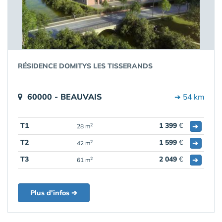
RÉSIDENCE DOMITYS LES TISSERANDS
60000 - BEAUVAIS
➔ 54 km
T1
1 399
€
➔
2
28 m
T2
1 599
€
➔
2
42 m
T3
2 049
€
➔
2
61 m
Plus d'infos ➔