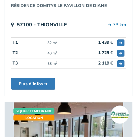
RÉSIDENCE DOMITYS LE PAVILLON DE DIANE
57100 - THIONVILLE
➔ 73 km
T1
1 439
€
➔
2
32 m
T2
1 729
€
➔
2
40 m
T3
2 119
€
➔
2
58 m
Plus d'infos ➔
SÉJOUR TEMPORAIRE
LOCATION