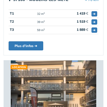
T1
1 419
€
➔
2
32 m
T2
1 519
€
➔
2
39 m
T3
1 889
€
➔
2
59 m
Plus d'infos ➔
LOCATION