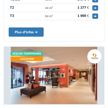
T2
1 277
€
➔
2
44 m
T3
1 989
€
➔
2
64 m
Plus d'infos ➔
SÉJOUR TEMPORAIRE
LOCATION