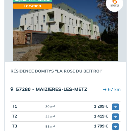
LOCATION
RÉSIDENCE DOMITYS "LA ROSE DU BEFFROI"
57280 - MAIZIERES-LES-METZ
➔ 67 km
T1
1 209
€
➔
2
30 m
T2
1 419
€
➔
2
44 m
T3
1 799
€
➔
2
55 m