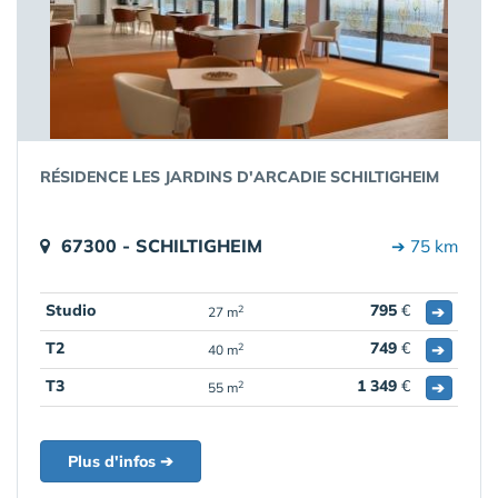
RÉSIDENCE LES JARDINS D'ARCADIE SCHILTIGHEIM
67300 - SCHILTIGHEIM
➔ 75 km
Studio
795
€
➔
2
27 m
T2
749
€
➔
2
40 m
T3
1 349
€
➔
2
55 m
Plus d'infos ➔