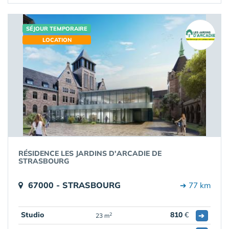
SÉJOUR TEMPORAIRE
LOCATION
RÉSIDENCE LES JARDINS D'ARCADIE DE
STRASBOURG
67000 - STRASBOURG
➔ 77 km
Studio
810
€
➔
2
23 m