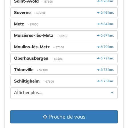
Saint-Avold
➔ à 26 km.
- 57500
Saverne
➔ à 46 km.
- 67700
Metz
➔ à 64 km.
- 57000
Maizières-lès-Metz
➔ à 67 km.
- 57210
Moulins-lès-Metz
➔ à 70 km.
- 57160
Oberhausbergen
➔ à 72 km.
- 67205
Thionville
➔ à 73 km.
- 57100
Schiltigheim
➔ à 75 km.
- 67300
Afficher plus....
Proche de vous