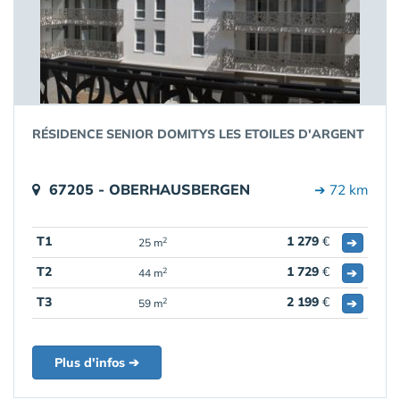
RÉSIDENCE SENIOR DOMITYS LES ETOILES D'ARGENT
67205 - OBERHAUSBERGEN
➔ 72 km
T1
1 279
€
➔
2
25 m
T2
1 729
€
➔
2
44 m
T3
2 199
€
➔
2
59 m
Plus d'infos ➔