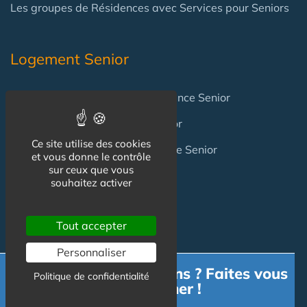
Les groupes de Résidences avec Services pour Seniors
Logement Senior
Location appartement en Résidence Senior
Location Maison en Village Senior
Ce site utilise des cookies
Achat appartement en Résidence Senior
et vous donne le contrôle
sur ceux que vous
Achat Maison en Village Senior
souhaitez activer
Professionnels
Tout accepter
Personnaliser
Achat / Vente Résidence
Besoin d'informations ? Faites vous
Politique de confidentialité
accompagner !
Achat / Vente Terrain