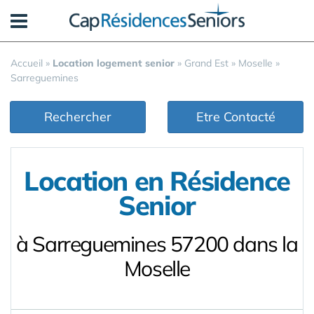
Panneau de gestion des cookies
Accueil
»
Location logement senior
»
Grand Est
»
Moselle
»
Sarreguemines
Rechercher
Etre Contacté
Location en Résidence
Senior
à Sarreguemines 57200 dans la
Moselle