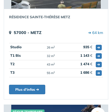
RÉSIDENCE SAINTE-THÉRÈSE METZ
57000 - METZ
➔ 64 km
Studio
935
€
➔
2
26 m
T1 Bis
1 143
€
➔
2
32 m
T2
1 474
€
➔
2
43 m
T3
1 686
€
➔
2
55 m
Plus d'infos ➔
SÉJOUR TEMPORAIRE