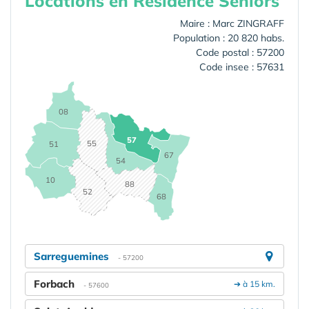
Locations en Résidence Seniors
Maire : Marc ZINGRAFF
Population : 20 820 habs.
Code postal : 57200
Code insee : 57631
08
57
55
51
67
54
10
88
52
68
Sarreguemines
- 57200
Forbach
➔ à 15 km.
- 57600