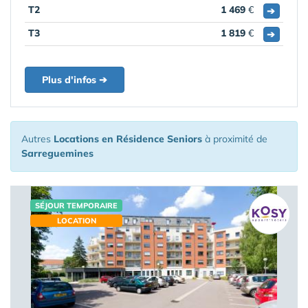
T2
1 469
€
➔
T3
1 819
€
➔
Plus d'infos ➔
Autres
Locations en Résidence Seniors
à proximité de
Sarreguemines
SÉJOUR TEMPORAIRE
LOCATION