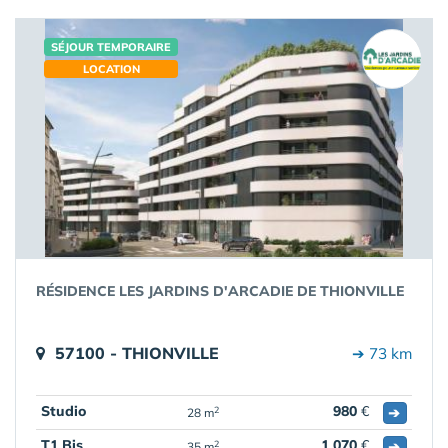
SÉJOUR TEMPORAIRE
LOCATION
RÉSIDENCE LES JARDINS D'ARCADIE DE THIONVILLE
57100 - THIONVILLE
➔ 73 km
Studio
980
€
➔
2
28 m
T1 Bis
1 070
€
➔
2
35 m