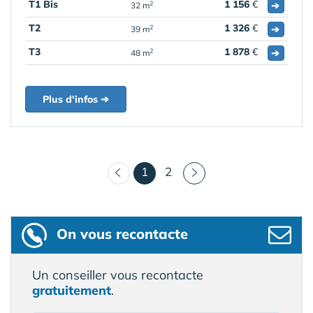
T1 Bis
1 156
€
➔
2
32 m
T2
1 326
€
➔
2
39 m
T3
1 878
€
➔
2
48 m
Plus d'infos ➔
(courant)
1
2
On vous recontacte
Un conseiller vous recontacte
gratuitement
.