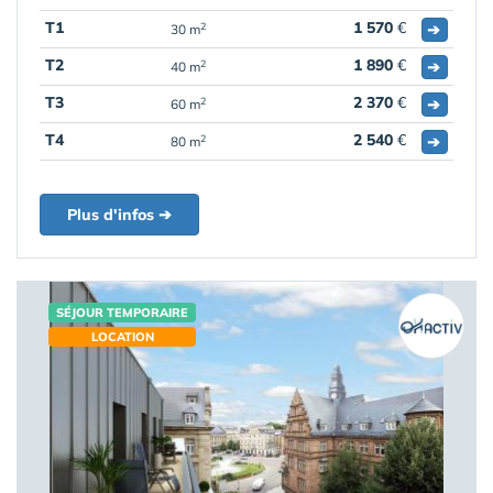
T1
1 570
€
➔
2
30 m
T2
1 890
€
➔
2
40 m
T3
2 370
€
➔
2
60 m
T4
2 540
€
➔
2
80 m
Plus d'infos ➔
SÉJOUR TEMPORAIRE
LOCATION