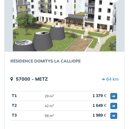
RÉSIDENCE DOMITYS LA CALLIOPE
57000 - METZ
➔ 64 km
T1
1 379
€
➔
2
29 m
T2
1 649
€
➔
2
42 m
T3
1 989
€
➔
2
58 m