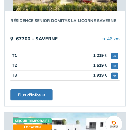
RÉSIDENCE SENIOR DOMITYS LA LICORNE SAVERNE
67700 - SAVERNE
➔ 46 km
T1
1 219
€
➔
T2
1 519
€
➔
T3
1 919
€
➔
Plus d'infos ➔
SÉJOUR TEMPORAIRE
LOCATION