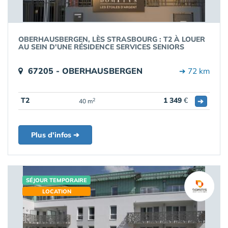
OBERHAUSBERGEN, LÈS STRASBOURG : T2 À LOUER
AU SEIN D'UNE RÉSIDENCE SERVICES SENIORS
67205 - OBERHAUSBERGEN
➔ 72 km
T2
1 349
€
➔
2
40 m
Plus d'infos ➔
SÉJOUR TEMPORAIRE
LOCATION