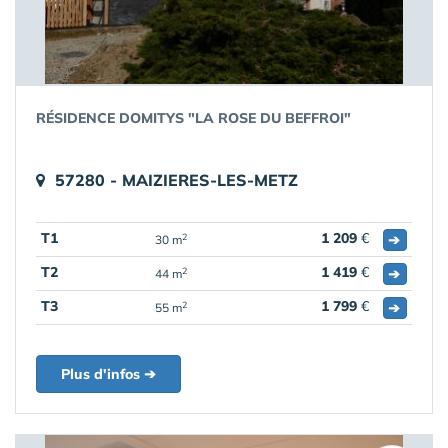
RÉSIDENCE DOMITYS "LA ROSE DU BEFFROI"
57280 - MAIZIERES-LES-METZ
T1
1 209
€
➔
2
30 m
T2
1 419
€
➔
2
44 m
T3
1 799
€
➔
2
55 m
Plus d'infos ➔