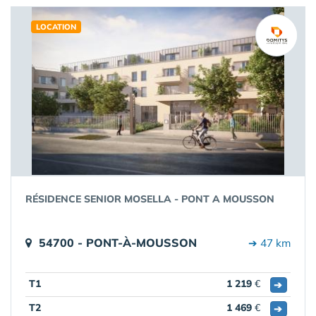
LOCATION
RÉSIDENCE SENIOR MOSELLA - PONT A MOUSSON
54700 - PONT-À-MOUSSON
➔ 47 km
T1
1 219
€
➔
T2
1 469
€
➔