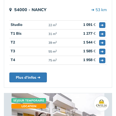
54000 - NANCY
➔ 53 km
Studio
1 091
€
➔
2
22 m
T1 Bis
1 277
€
➔
2
31 m
T2
1 544
€
➔
2
39 m
T3
1 585
€
➔
2
55 m
T4
1 958
€
➔
2
75 m
Plus d'infos ➔
SÉJOUR TEMPORAIRE
LOCATION