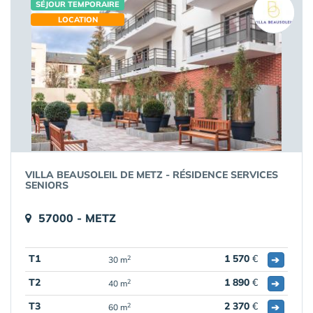
SÉJOUR TEMPORAIRE
LOCATION
VILLA BEAUSOLEIL DE METZ - RÉSIDENCE SERVICES
SENIORS
57000 - METZ
T1
1 570
€
➔
2
30 m
T2
1 890
€
➔
2
40 m
T3
2 370
€
➔
2
60 m