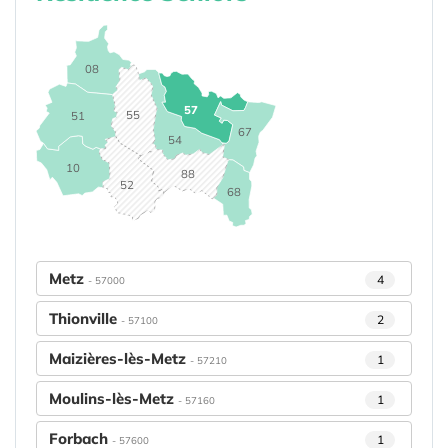
08
57
55
51
67
54
10
88
52
68
Metz
4
- 57000
Thionville
2
- 57100
Maizières-lès-Metz
1
- 57210
Moulins-lès-Metz
1
- 57160
Forbach
1
- 57600