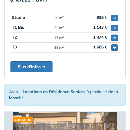
57000 - METZ
Studio
935
€
➔
2
26 m
T1 Bis
1 143
€
➔
2
32 m
T2
1 474
€
➔
2
43 m
T3
1 686
€
➔
2
55 m
Plus d'infos ➔
Autres
Locations en Résidence Seniors
à proximité
de la
Moselle
LOCATION