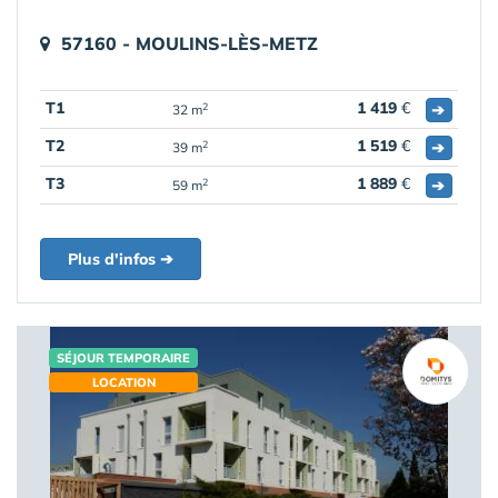
57160 - MOULINS-LÈS-METZ
T1
1 419
€
➔
2
32 m
T2
1 519
€
➔
2
39 m
T3
1 889
€
➔
2
59 m
Plus d'infos ➔
SÉJOUR TEMPORAIRE
LOCATION