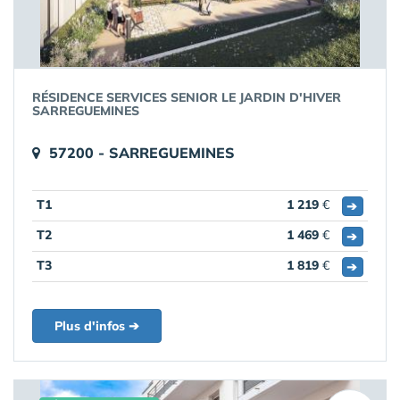
RÉSIDENCE SERVICES SENIOR LE JARDIN D'HIVER
SARREGUEMINES
57200 - SARREGUEMINES
T1
1 219
€
➔
T2
1 469
€
➔
T3
1 819
€
➔
Plus d'infos ➔