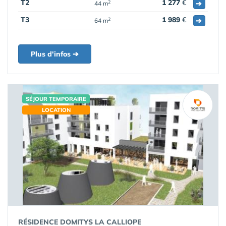
T2
1 277
€
➔
2
44 m
T3
1 989
€
➔
2
64 m
Plus d'infos ➔
SÉJOUR TEMPORAIRE
LOCATION
RÉSIDENCE DOMITYS LA CALLIOPE