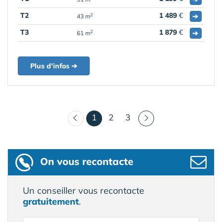
T2
1 489
€
➔
2
43 m
T3
1 879
€
➔
2
61 m
Plus d'infos ➔
(courant)
1
2
3
On vous recontacte
Un conseiller vous recontacte
gratuitement
.