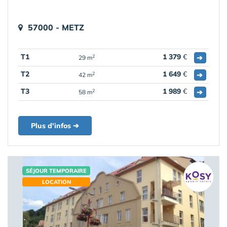
57000 - METZ
T1
1 379
€
➔
2
29 m
T2
1 649
€
➔
2
42 m
T3
1 989
€
➔
2
58 m
Plus d'infos ➔
SÉJOUR TEMPORAIRE
LOCATION