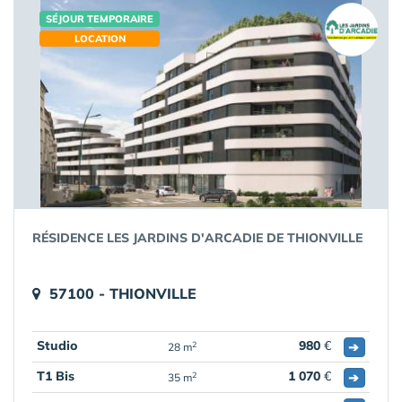
SÉJOUR TEMPORAIRE
LOCATION
RÉSIDENCE LES JARDINS D'ARCADIE DE THIONVILLE
57100 - THIONVILLE
Studio
980
€
➔
2
28 m
T1 Bis
1 070
€
➔
2
35 m