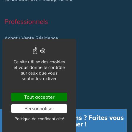
Professionnels
Achat / Vente Résidence
Achat / Vente Terrain
Création Résidence
Ce site utilise des cookies
et vous donne le contrôle
Produits / Fournisseurs
sur ceux que vous
souhaitez activer
Réglementation
Actu Marché
Tout accepter
Emploi
Personnaliser
Formation
Besoin d'informations ? Faites vous
Politique de confidentialité
accompagner !