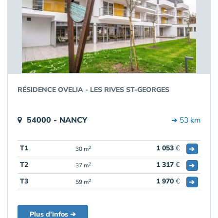
RÉSIDENCE OVELIA - LES RIVES ST-GEORGES
54000 - NANCY
➔ 53 km
T1
1 053
€
➔
2
30 m
T2
1 317
€
➔
2
37 m
T3
1 970
€
➔
2
59 m
Plus d'infos ➔