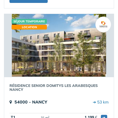
SÉJOUR TEMPORAIRE
LOCATION
RÉSIDENCE SENIOR DOMITYS LES ARABESQUES
NANCY
54000 - NANCY
➔ 53 km
T1
1 199
€
➔
2
31 m