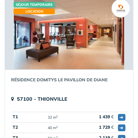
SÉJOUR TEMPORAIRE
LOCATION
RÉSIDENCE DOMITYS LE PAVILLON DE DIANE
57100 - THIONVILLE
T1
1 439
€
➔
2
32 m
T2
1 729
€
➔
2
40 m
T3
2 119
€
2