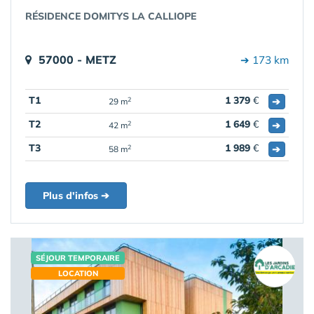
RÉSIDENCE DOMITYS LA CALLIOPE
57000 - METZ
➔ 173 km
T1
1 379
€
➔
2
29 m
T2
1 649
€
➔
2
42 m
T3
1 989
€
➔
2
58 m
Plus d'infos ➔
SÉJOUR TEMPORAIRE
LOCATION