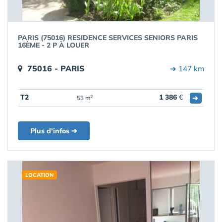
PARIS (75016) RESIDENCE SERVICES SENIORS PARIS
16ÈME - 2 P À LOUER
75016 - PARIS
➔ 147 km
T2
1 386
€
➔
2
53 m
Plus d'infos ➔
LOCATION