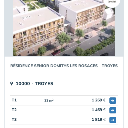
RÉSIDENCE SENIOR DOMITYS LES ROSACES - TROYES
10000 - TROYES
T1
1 269
€
➔
2
33 m
T2
1 469
€
➔
T3
1 819
€
➔