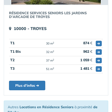
RÉSIDENCE SERVICES SENIORS LES JARDINS
D'ARCADIE DE TROYES
10000 - TROYES
T1
874
€
➔
2
30 m
T1 Bis
962
€
➔
2
32 m
T2
1 059
€
➔
2
37 m
T3
1 481
€
➔
2
51 m
Plus d'infos ➔
Autres
Locations en Résidence Seniors
à proximité
de