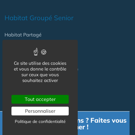
Habitat Groupé Senior
Habitat Partagé
Béguinage
Papy Loft
Ce site utilise des cookies
Habitat Intelligent - Smart Home
et vous donne le contrôle
sur ceux que vous
Habitat coopératif
souhaitez activer
Habitat intergénérationnel
Tout accepter
Personnaliser
Equipement Logement
Besoin d'informations ? Faites vous
Politique de confidentialité
accompagner !
Adaptation Habitat