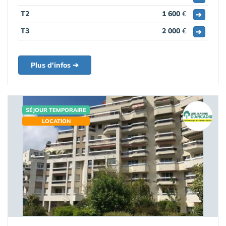
T2
1 600
€
➔
T3
2 000
€
➔
Plus d'infos ➔
SÉJOUR TEMPORAIRE
LOCATION