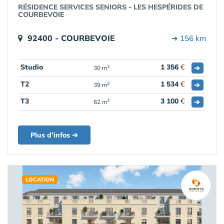
RÉSIDENCE SERVICES SENIORS - LES HESPÉRIDES DE
COURBEVOIE
92400 - COURBEVOIE
➔ 156 km
Studio
1 356
€
➔
2
30 m
T2
1 534
€
➔
2
39 m
T3
3 100
€
➔
2
62 m
Plus d'infos ➔
LOCATION