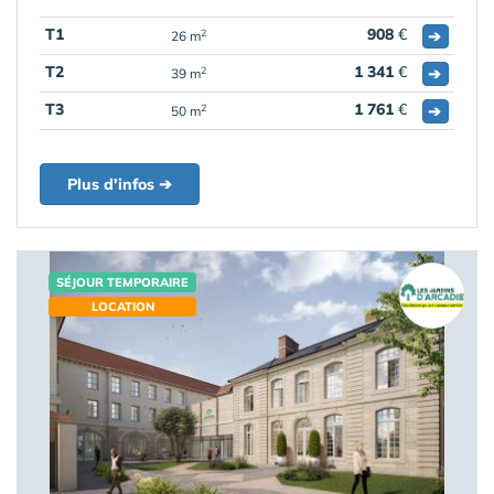
T1
908
€
➔
2
26 m
T2
1 341
€
➔
2
39 m
T3
1 761
€
➔
2
50 m
Plus d'infos ➔
SÉJOUR TEMPORAIRE
LOCATION