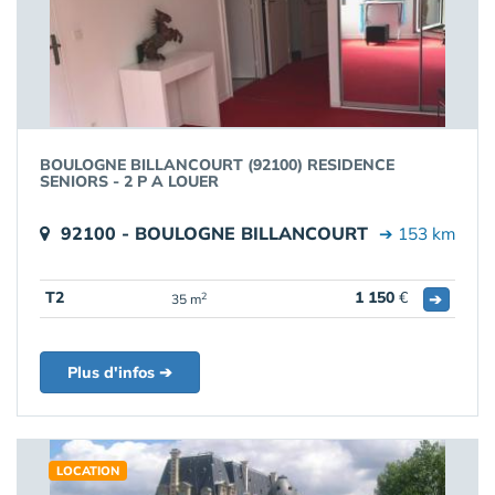
BOULOGNE BILLANCOURT (92100) RESIDENCE
SENIORS - 2 P A LOUER
92100 - BOULOGNE BILLANCOURT
➔ 153 km
T2
1 150
€
➔
2
35 m
Plus d'infos ➔
LOCATION