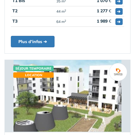
T1 Bis
1 070
€
➔
2
35 m
T2
1 277
€
➔
2
44 m
T3
1 989
€
➔
2
64 m
Plus d'infos ➔
SÉJOUR TEMPORAIRE
LOCATION