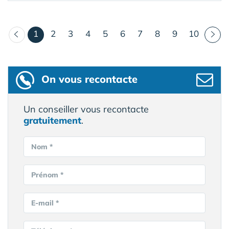
(courant)
1
2
3
4
5
6
7
8
9
10
On vous recontacte
Un conseiller vous recontacte
gratuitement
.
Nom *
Prénom *
E-mail *