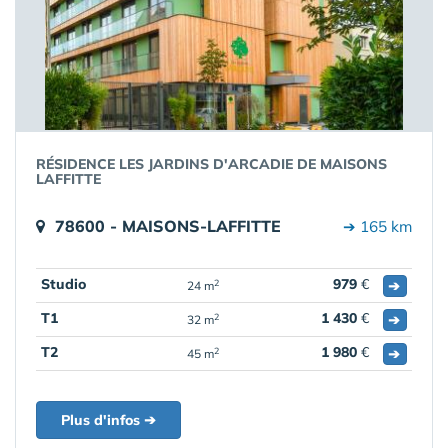
RÉSIDENCE LES JARDINS D'ARCADIE DE MAISONS
LAFFITTE
78600 - MAISONS-LAFFITTE
➔ 165 km
Studio
979
€
➔
2
24 m
T1
1 430
€
➔
2
32 m
T2
1 980
€
➔
2
45 m
Plus d'infos ➔