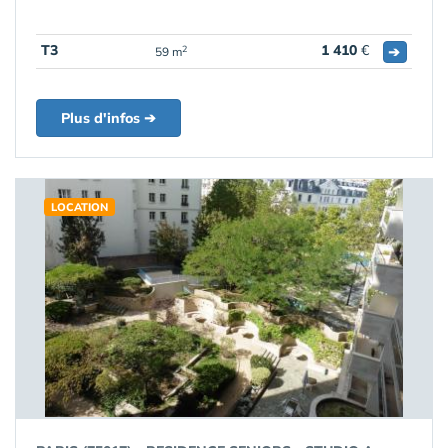
T3
1 410
€
➔
2
59 m
Plus d'infos ➔
LOCATION