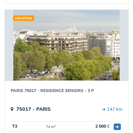
LOCATION
PARIS 75017 - RESIDENCE SENIORS - 3 P
75017 - PARIS
➔ 147 km
T3
2 000
€
➔
2
74 m