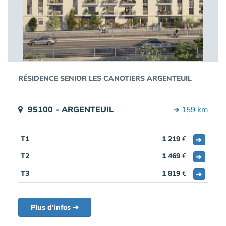
RÉSIDENCE SENIOR LES CANOTIERS ARGENTEUIL
95100 - ARGENTEUIL
➔ 159 km
T1
1 219
€
➔
T2
1 469
€
➔
T3
1 819
€
➔
Plus d'infos ➔