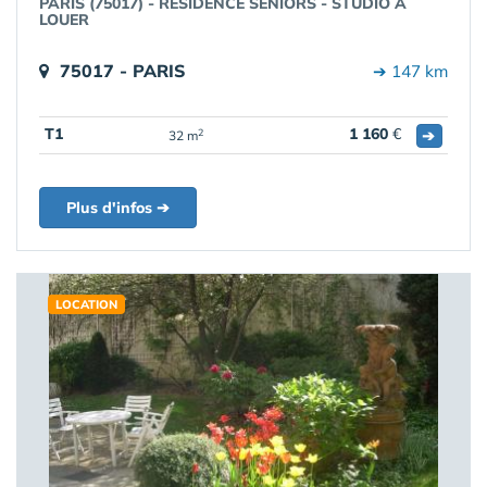
PARIS (75017) - RESIDENCE SENIORS - STUDIO A
LOUER
75017 - PARIS
➔ 147 km
T1
1 160
€
➔
2
32 m
Plus d'infos ➔
LOCATION