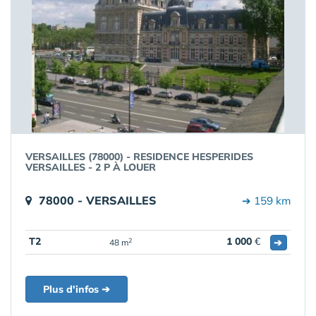
VERSAILLES (78000) - RESIDENCE HESPERIDES
VERSAILLES - 2 P À LOUER
78000 - VERSAILLES
➔ 159 km
T2
1 000
€
➔
2
48 m
Plus d'infos ➔