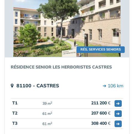
RÉS. SERVICES SENIORS
RÉSIDENCE SENIOR LES HERBORISTES CASTRES
81100 - CASTRES
➔ 106 km
T1
211 200
€
➔
2
39 m
T2
207 600
€
➔
2
61 m
T3
308 400
€
➔
2
61 m