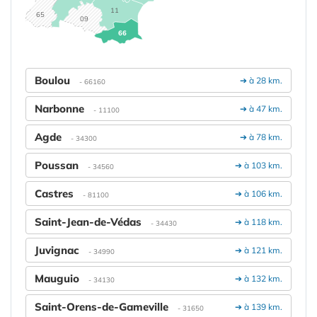
11
65
09
66
Boulou
➔ à 28 km.
- 66160
Narbonne
➔ à 47 km.
- 11100
Agde
➔ à 78 km.
- 34300
Poussan
➔ à 103 km.
- 34560
Castres
➔ à 106 km.
- 81100
Saint-Jean-de-Védas
➔ à 118 km.
- 34430
Juvignac
➔ à 121 km.
- 34990
Mauguio
➔ à 132 km.
- 34130
Saint-Orens-de-Gameville
➔ à 139 km.
- 31650