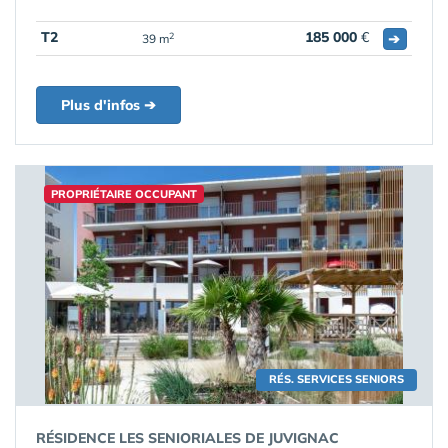
T2
185 000
€
➔
2
39 m
Plus d'infos ➔
PROPRIÉTAIRE OCCUPANT
RÉS. SERVICES SENIORS
RÉSIDENCE LES SENIORIALES DE JUVIGNAC