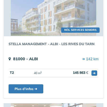
RÉS. SERVICES SENIORS
STELLA MANAGEMENT - ALBI - LES RIVES DU TARN
81000 - ALBI
➔ 142 km
T2
145 863
€
➔
2
40 m
Plus d'infos ➔