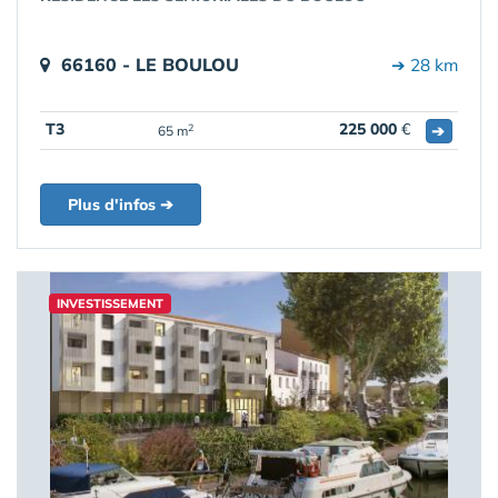
66160 - LE BOULOU
➔ 28 km
T3
225 000
€
➔
2
65 m
Plus d'infos ➔
INVESTISSEMENT