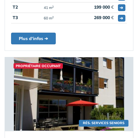
T2
199 000
€
➔
2
41 m
T3
269 000
€
➔
2
60 m
Plus d'infos ➔
PROPRIÉTAIRE OCCUPANT
RÉS. SERVICES SENIORS