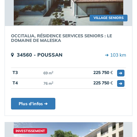
VILLAGE SENIORS
OCCITALIA, RÉSIDENCE SERVICES SENIORS : LE
DOMAINE DE MALESKA
34560 - POUSSAN
➔ 103 km
T3
225 750
€
➔
2
69 m
T4
225 750
€
➔
2
76 m
Plus d'infos ➔
INVESTISSEMENT