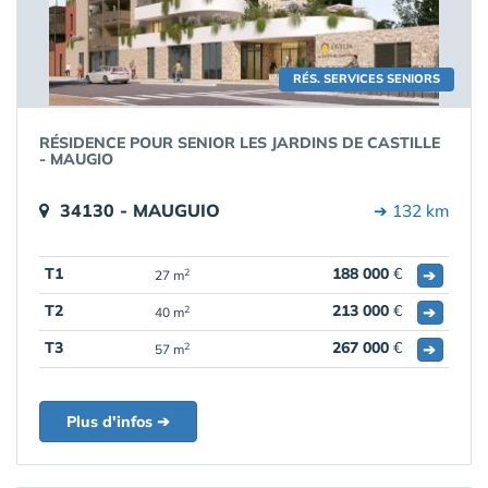
RÉS. SERVICES SENIORS
RÉSIDENCE POUR SENIOR LES JARDINS DE CASTILLE
- MAUGIO
34130 - MAUGUIO
➔ 132 km
T1
188 000
€
➔
2
27 m
T2
213 000
€
➔
2
40 m
T3
267 000
€
➔
2
57 m
Plus d'infos ➔