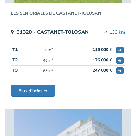
LES SENIORIALES DE CASTANET-TOLOSAN
31320 - CASTANET-TOLOSAN
➔ 139 km
T1
115 000
€
➔
2
30 m
T2
176 000
€
➔
2
46 m
T3
247 000
€
➔
2
63 m
Plus d'infos ➔