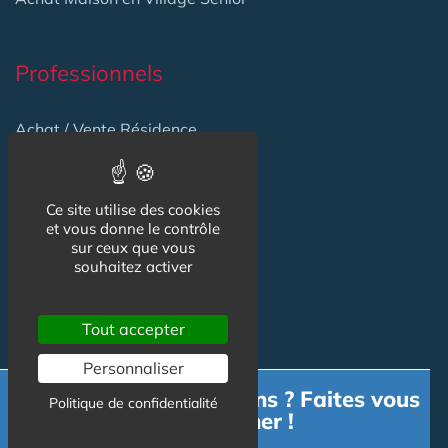
Professionnels
Achat / Vente Résidence
Achat / Vente Terrain
Création Résidence
Ce site utilise des cookies
et vous donne le contrôle
Produits / Fournisseurs
sur ceux que vous
souhaitez activer
Réglementation
Actu Marché
Tout accepter
Emploi
Personnaliser
Formation
Besoin d'informations ? Faites vous
Politique de confidentialité
accompagner !