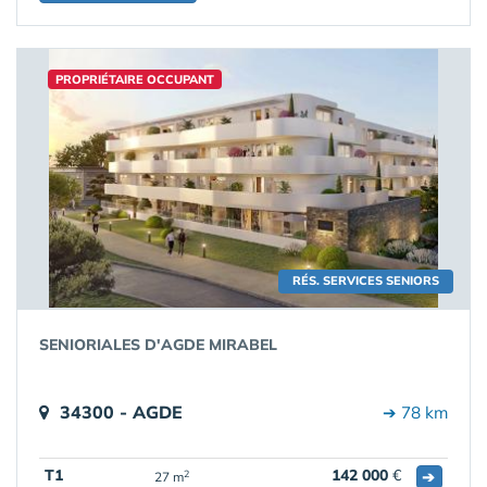
PROPRIÉTAIRE OCCUPANT
RÉS. SERVICES SENIORS
SENIORIALES D'AGDE MIRABEL
34300 - AGDE
➔ 78 km
T1
142 000
€
➔
2
27 m