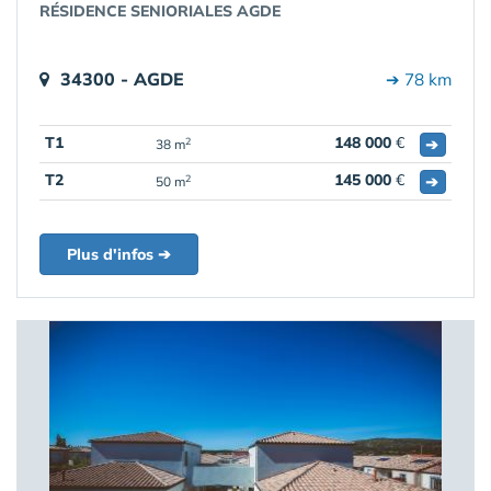
RÉSIDENCE SENIORIALES AGDE
34300 - AGDE
➔ 78 km
T1
148 000
€
➔
2
38 m
T2
145 000
€
➔
2
50 m
Plus d'infos ➔