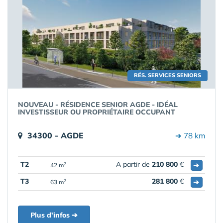
RÉS. SERVICES SENIORS
NOUVEAU - RÉSIDENCE SENIOR AGDE - IDÉAL
INVESTISSEUR OU PROPRIÉTAIRE OCCUPANT
34300 - AGDE
➔ 78 km
T2
A partir de
210 800
€
➔
2
42 m
T3
281 800
€
➔
2
63 m
Plus d'infos ➔