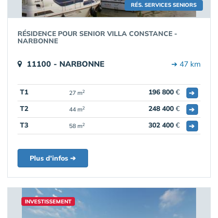
RÉS. SERVICES SENIORS
RÉSIDENCE POUR SENIOR VILLA CONSTANCE -
NARBONNE
11100 - NARBONNE
➔ 47 km
T1
196 800
€
➔
2
27 m
T2
248 400
€
➔
2
44 m
T3
302 400
€
➔
2
58 m
Plus d'infos ➔
INVESTISSEMENT