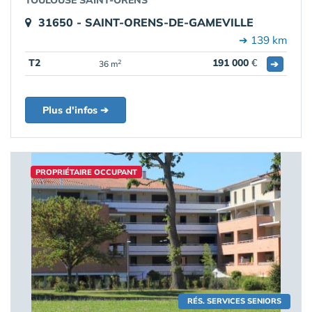
TOULOUSE SAINT-ORENS
31650 - SAINT-ORENS-DE-GAMEVILLE
➔ 139 km
T2
191 000
€
➔
2
36 m
Plus d'infos ➔
PROPRIÉTAIRE OCCUPANT
RÉS. SERVICES SENIORS