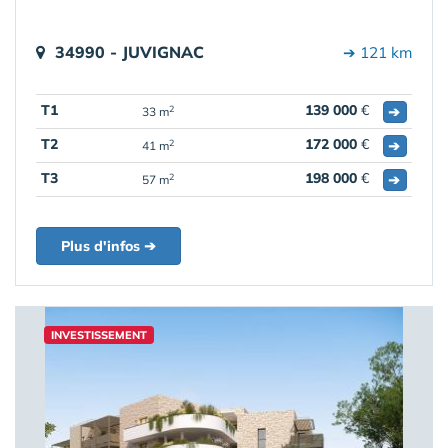
34990 - JUVIGNAC
➔ 121 km
T1
139 000
€
➔
2
33 m
T2
172 000
€
➔
2
41 m
T3
198 000
€
➔
2
57 m
Plus d'infos ➔
INVESTISSEMENT