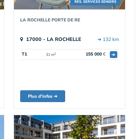
RÉS. SERVICES SENIORS
LA ROCHELLE PORTE DE RE
17000 - LA ROCHELLE
➔ 132 km
T1
155 000
€
➔
2
31 m
Plus d'infos ➔