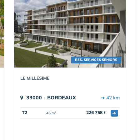
RÉS. SERVICES SENIORS
LE MILLESIME
33000 - BORDEAUX
➔ 42 km
T2
226 758
€
➔
2
46 m