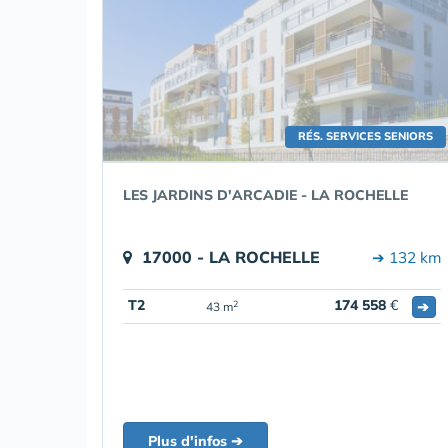
RÉS. SERVICES SENIORS
LES JARDINS D'ARCADIE - LA ROCHELLE
17000 - LA ROCHELLE
➔ 132 km
T2
174 558
€
➔
2
43 m
Plus d'infos ➔