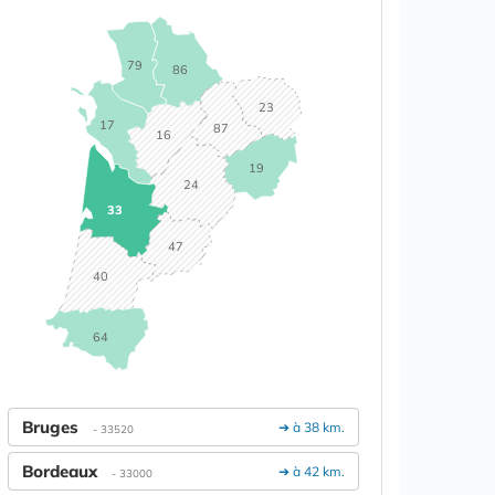
79
86
23
17
87
16
19
24
33
47
40
64
Bruges
➔ à 38 km.
- 33520
Bordeaux
➔ à 42 km.
- 33000