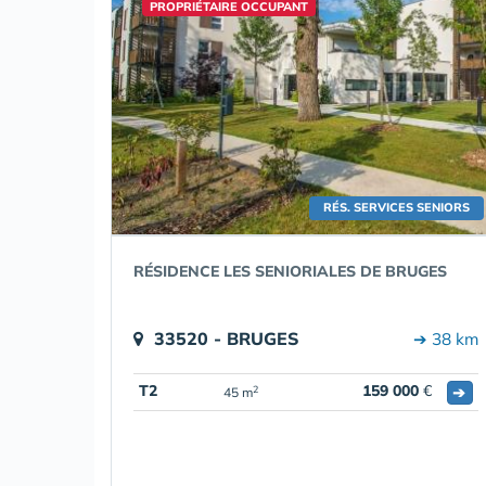
PROPRIÉTAIRE OCCUPANT
RÉS. SERVICES SENIORS
RÉSIDENCE LES SENIORIALES DE BRUGES
33520 - BRUGES
➔ 38 km
T2
159 000
€
➔
2
45 m