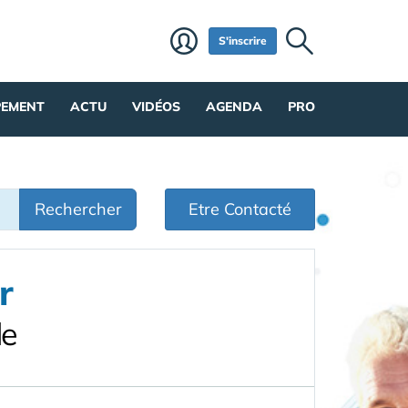
S'inscrire
PEMENT
ACTU
VIDÉOS
AGENDA
PRO
Rechercher
Etre Contacté
r
de