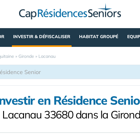
OR
INVESTIR & DÉFISCALISER
HABITAT GROUPÉ
EQUI
uitaine
»
Gironde
»
Lacanau
Investir en Résidence Senio
 Lacanau 33680 dans la Giron