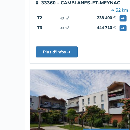
33360 - CAMBLANES-ET-MEYNAC
➔ 52 km
T2
238 400
€
➔
2
40 m
T3
444 710
€
➔
2
98 m
Plus d'infos ➔