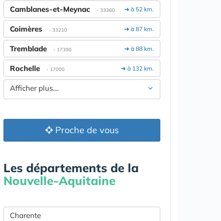
Camblanes-et-Meynac
➔ à 52 km.
- 33360
Coimères
➔ à 87 km.
- 33210
Tremblade
➔ à 88 km.
- 17390
Rochelle
➔ à 132 km.
- 17000
Afficher plus....
Proche de vous
Les départements de la
Nouvelle-Aquitaine
Charente