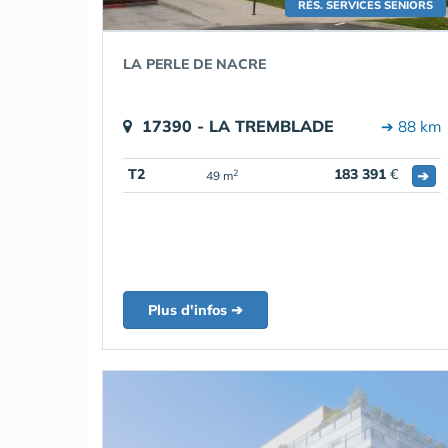
RÉS. SERVICES SENIORS
LA PERLE DE NACRE
17390 - LA TREMBLADE
➔ 88 km
T2
183 391
€
➔
2
49 m
Plus d'infos ➔