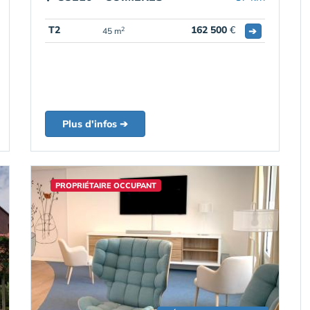
T2
162 500
€
➔
2
45 m
Plus d'infos ➔
PROPRIÉTAIRE OCCUPANT