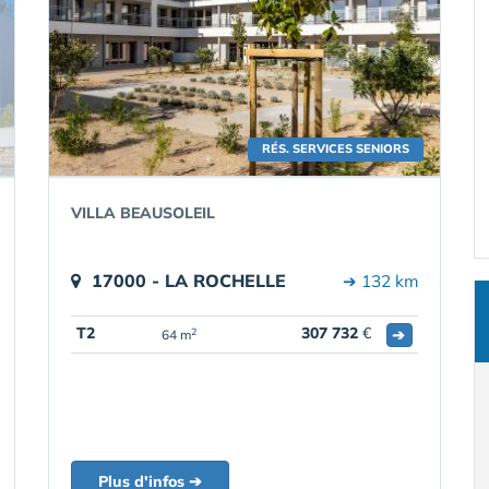
RÉS. SERVICES SENIORS
VILLA BEAUSOLEIL
17000 - LA ROCHELLE
➔ 132 km
T2
307 732
€
➔
2
64 m
Plus d'infos ➔