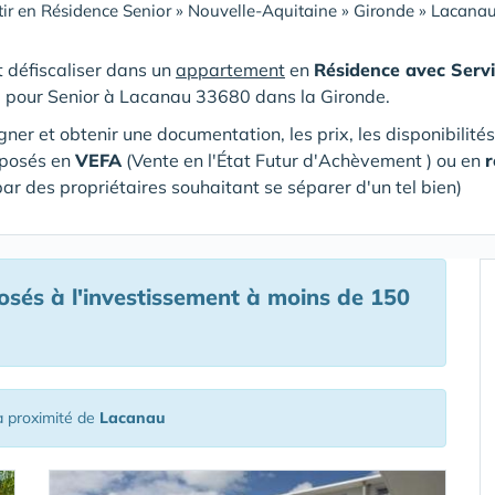
tir en Résidence Senior
»
Nouvelle-Aquitaine
»
Gironde
»
Lacanau
et défiscaliser dans un
appartement
en
Résidence avec Servi
e pour Senior
à Lacanau 33680 dans la Gironde
.
gner et obtenir une documentation, les prix, les disponibilité
oposés en
VEFA
(V
ente en l'État Futur d'Achèvement ) ou en
r
par des propriétaires souhaitant se séparer d'un tel bien)
és à l'investissement à moins de 150
 proximité de
Lacanau