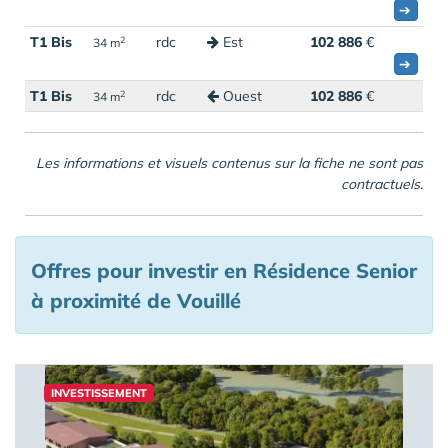
➔
T1 Bis
rdc
Est
102 886
€
2
34 m
➔
T1 Bis
rdc
Ouest
102 886
€
2
34 m
Les informations et visuels contenus sur la fiche ne sont pas
contractuels.
Offres pour investir en Résidence Senior
à proximité de Vouillé
INVESTISSEMENT