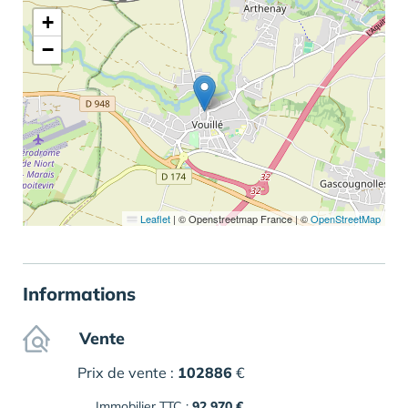
+
−
Leaflet
|
© Openstreetmap France | ©
OpenStreetMap
Informations
Vente
Prix de vente :
102886
€
Immobilier TTC :
92 970 €