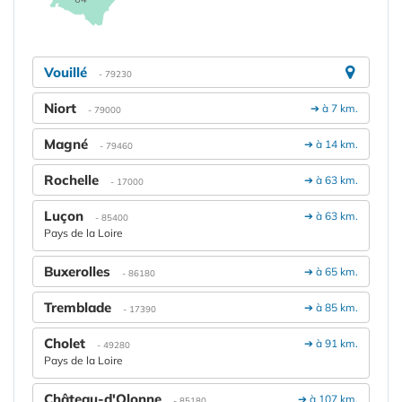
Vouillé
- 79230
Niort
➔ à 7 km.
- 79000
Magné
➔ à 14 km.
- 79460
Rochelle
➔ à 63 km.
- 17000
Luçon
➔ à 63 km.
- 85400
Pays de la Loire
Buxerolles
➔ à 65 km.
- 86180
Tremblade
➔ à 85 km.
- 17390
Cholet
➔ à 91 km.
- 49280
Pays de la Loire
Château-d'Olonne
➔ à 107 km.
- 85180