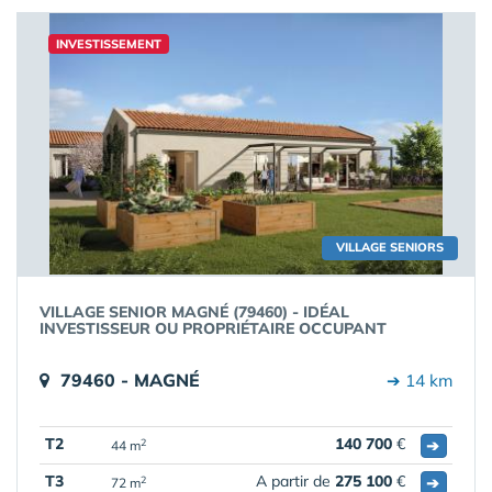
INVESTISSEMENT
VILLAGE SENIORS
VILLAGE SENIOR MAGNÉ (79460) - IDÉAL
INVESTISSEUR OU PROPRIÉTAIRE OCCUPANT
79460 - MAGNÉ
➔ 14 km
T2
140 700
€
➔
2
44 m
T3
A partir de
275 100
€
➔
2
72 m