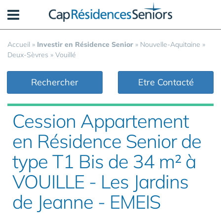
Panneau de gestion des cookies
Accueil
»
Investir en Résidence Senior
»
Nouvelle-Aquitaine
»
Deux-Sèvres
»
Vouillé
Rechercher
Etre Contacté
Cession Appartement
en Résidence Senior de
type T1 Bis de 34 m² à
VOUILLE - Les Jardins
de Jeanne - EMEIS