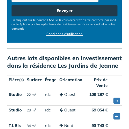
Envoyer
En cliquant sur le bouton ENVOYER vous acceptez d’être contacté par mail
ou téléphone par les opérateurs de résidences services répondant à votre
demande
Conditions d'utilisation
Autres lots disponibles en Investissement
dans la résidence Les Jardins de Jeanne
Pièce(s)
Surface
Étage
Orientation
Prix de
Vente
Studio
rdc
Ouest
109 287
€
2
22 m
➔
Studio
rdc
Ouest
69 054
€
2
23 m
➔
T1 Bis
rdc
Nord
93 743
€
2
34 m