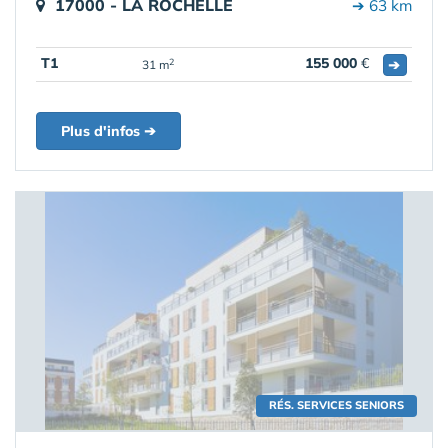
17000 - LA ROCHELLE
➔ 63 km
T1
155 000
€
➔
2
31 m
Plus d'infos ➔
RÉS. SERVICES SENIORS