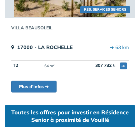
RÉS. SERVICES SENIORS
VILLA BEAUSOLEIL
17000 - LA ROCHELLE
➔ 63 km
T2
307 732
€
➔
2
64 m
Plus d'infos ➔
Toutes les offres pour investir en Résidence
Senior à proximité de Vouillé