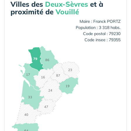
Villes des
Deux-Sèvres
et à
proximité de
Vouillé
Maire : Franck PORTZ
Population : 3 318 habs.
Code postal : 79230
Code insee : 79355
79
86
23
17
87
16
19
24
33
47
40
64