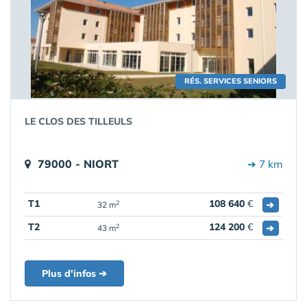
RÉS. SERVICES SENIORS
LE CLOS DES TILLEULS
79000 - NIORT
➔ 7 km
T1
108 640
€
➔
2
32 m
T2
124 200
€
➔
2
43 m
Plus d'infos ➔