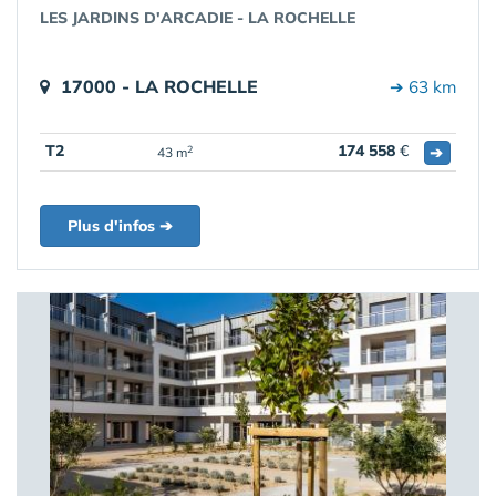
LES JARDINS D'ARCADIE - LA ROCHELLE
17000 - LA ROCHELLE
➔ 63 km
T2
174 558
€
➔
2
43 m
Plus d'infos ➔