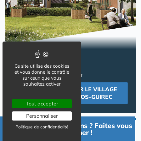
DES VILLAS
pour une retraite paisible !
Ce site utilise des cookies
INVESTIR EN LMNP
et vous donne le contrôle
PROPRIETAIRE OCCUPANT
sur ceux que vous
souhaitez activer
SE RENSEIGNER SUR LE VILLAGE
SENIORS DE PERROS-GUIREC
Tout accepter
Personnaliser
Besoin d'informations ? Faites vous
Politique de confidentialité
Devenir Propriétaire Occupant
accompagner !
en Résidence Senior