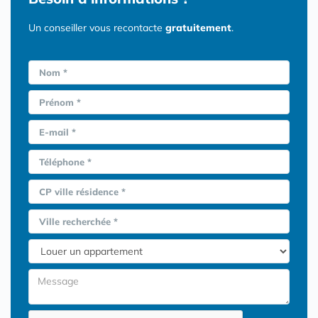
Un conseiller vous recontacte
gratuitement
.
Nom *
Prénom *
E-mail *
Téléphone *
CP ville résidence *
Ville recherchée *