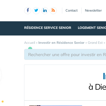
Panneau de gestion des cookies
Contact
Newsletter
RÉSIDENCE SERVICE SENIOR
LOGEMENT SENI
Accueil
»
Investir en Résidence Senior
»
Grand Est
»
à Di