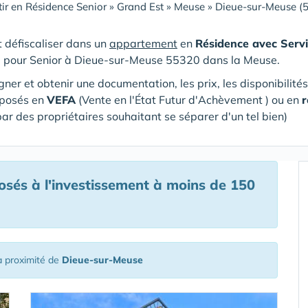
tir en Résidence Senior
»
Grand Est
»
Meuse
»
Dieue-sur-Meuse (
et défiscaliser dans un
appartement
en
Résidence avec Servi
e pour Senior
à Dieue-sur-Meuse 55320 dans la Meuse
.
gner et obtenir une documentation, les prix, les disponibilité
oposés en
VEFA
(V
ente en l'État Futur d'Achèvement ) ou en
r
par des propriétaires souhaitant se séparer d'un tel bien)
és à l'investissement à moins de 150
 proximité de
Dieue-sur-Meuse