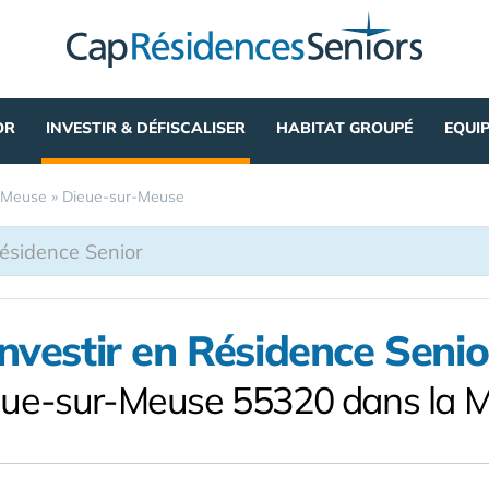
OR
INVESTIR & DÉFISCALISER
HABITAT GROUPÉ
EQUI
Meuse
»
Dieue-sur-Meuse
Investir en Résidence Senio
eue-sur-Meuse 55320 dans la 