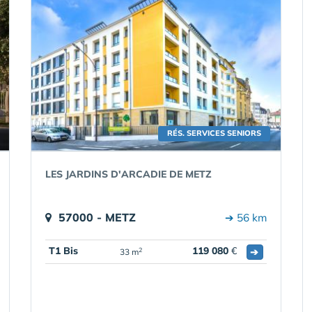
RÉS. SERVICES SENIORS
LES JARDINS D'ARCADIE DE METZ
57000 - METZ
➔ 56 km
T1 Bis
119 080
€
➔
2
33 m