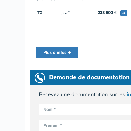
T2
238 500
€
➔
2
52 m
Plus d'infos ➔
Demande de documentation
Recevez une documentation sur les
i
Nom *
Prénom *