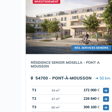
INVESTISSEMENT
RÉS. SERVICES SENIORS
RÉSIDENCE SENIOR MOSELLA - PONT A
MOUSSON
54700 - PONT-À-MOUSSON
➔ 50 km
T1
172 000
€
➔
2
34 m
T2
226 840
€
➔
2
47 m
T3
306 100
€
➔
2
60 m