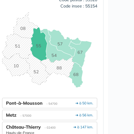
Code insee : 55154
08
57
55
51
67
54
10
88
52
68
Pont-à-Mousson
➔ à 50 km.
- 54700
Metz
➔ à 56 km.
- 57000
Château-Thierry
➔ à 147 km.
- 02400
Hauts-de-France