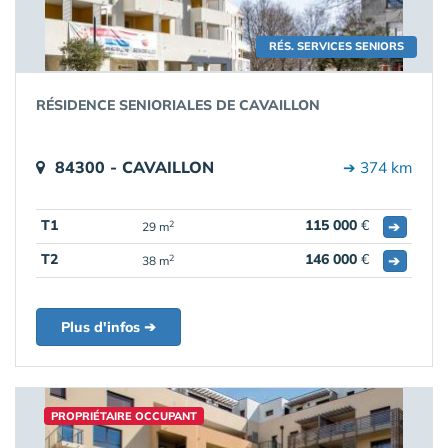
RÉS. SERVICES SENIORS
RÉSIDENCE SENIORIALES DE CAVAILLON
84300 - CAVAILLON
➔ 374 km
T1
115 000
€
➔
2
29 m
T2
146 000
€
➔
2
38 m
Plus d'infos ➔
PROPRIÉTAIRE OCCUPANT