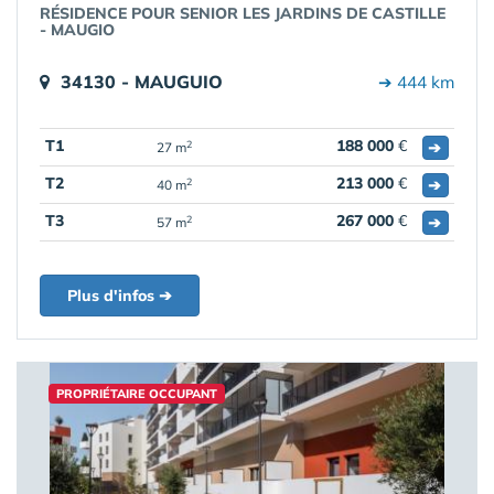
RÉSIDENCE POUR SENIOR LES JARDINS DE CASTILLE
- MAUGIO
34130 - MAUGUIO
➔ 444 km
T1
188 000
€
➔
2
27 m
T2
213 000
€
➔
2
40 m
T3
267 000
€
➔
2
57 m
Plus d'infos ➔
PROPRIÉTAIRE OCCUPANT