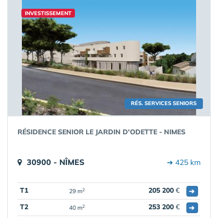
INVESTISSEMENT
RÉS. SERVICES SENIORS
RÉSIDENCE SENIOR LE JARDIN D'ODETTE - NIMES
30900 - NÎMES
➔ 425 km
T1
205 200
€
➔
2
29 m
T2
253 200
€
➔
2
40 m