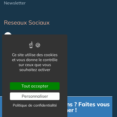
Newsletter
Reseaux Sociaux
Ce site utilise des cookies
et vous donne le contrôle
sur ceux que vous
souhaitez activer
Informations
Tout accepter
CGU
Personnaliser
Besoin d'informations ? Faites vous
Mentions légales
Politique de confidentialité
accompagner !