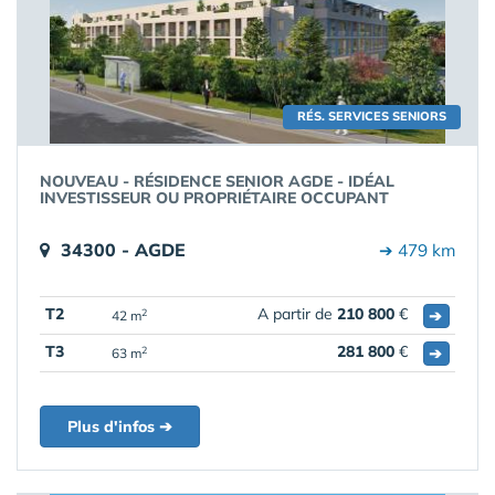
RÉS. SERVICES SENIORS
NOUVEAU - RÉSIDENCE SENIOR AGDE - IDÉAL
INVESTISSEUR OU PROPRIÉTAIRE OCCUPANT
34300 - AGDE
➔ 479 km
T2
A partir de
210 800
€
➔
2
42 m
T3
281 800
€
➔
2
63 m
Plus d'infos ➔