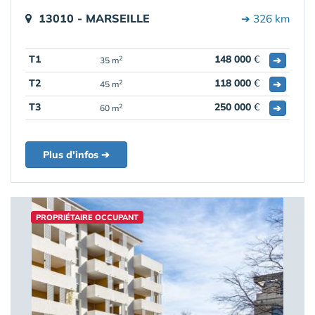
13010 - MARSEILLE
➔ 326 km
T1
148 000
€
➔
2
35 m
T2
118 000
€
➔
2
45 m
T3
250 000
€
➔
2
60 m
Plus d'infos ➔
PROPRIÉTAIRE OCCUPANT