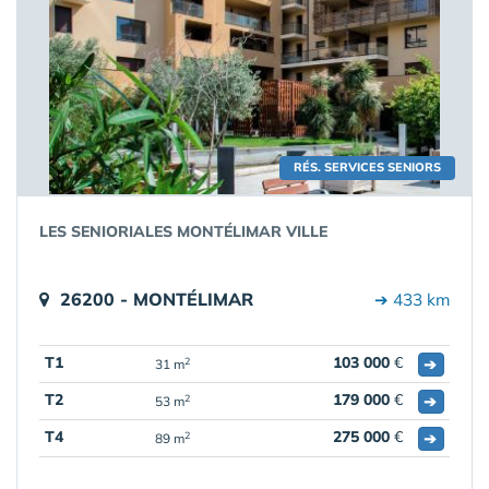
RÉS. SERVICES SENIORS
LES SENIORIALES MONTÉLIMAR VILLE
26200 - MONTÉLIMAR
➔ 433 km
T1
103 000
€
➔
2
31 m
T2
179 000
€
➔
2
53 m
T4
275 000
€
➔
2
89 m