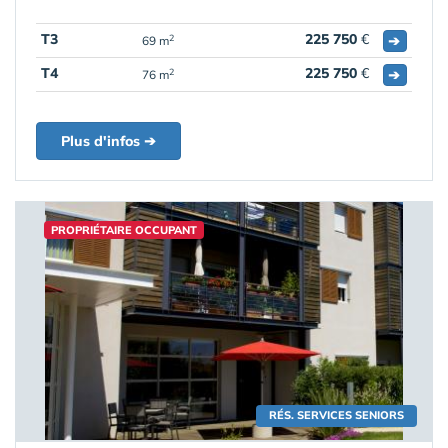
T3
225 750
€
➔
2
69 m
T4
225 750
€
➔
2
76 m
Plus d'infos ➔
PROPRIÉTAIRE OCCUPANT
RÉS. SERVICES SENIORS