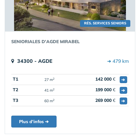
RÉS. SERVICES SENIORS
SENIORIALES D'AGDE MIRABEL
34300 - AGDE
➔ 479 km
T1
142 000
€
➔
2
27 m
T2
199 000
€
➔
2
41 m
T3
269 000
€
➔
2
60 m
Plus d'infos ➔