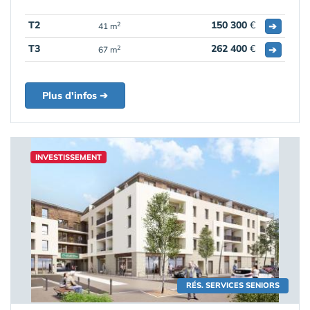
T2
150 300
€
➔
2
41 m
T3
262 400
€
➔
2
67 m
Plus d'infos ➔
INVESTISSEMENT
RÉS. SERVICES SENIORS