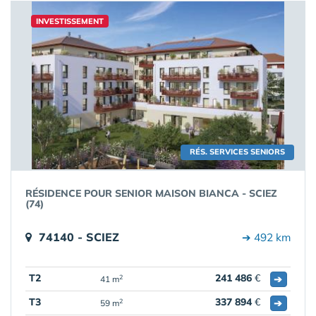
INVESTISSEMENT
RÉS. SERVICES SENIORS
RÉSIDENCE POUR SENIOR MAISON BIANCA - SCIEZ
(74)
74140 - SCIEZ
➔ 492 km
T2
241 486
€
➔
2
41 m
T3
337 894
€
➔
2
59 m