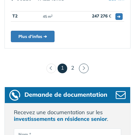
T2
247 276
€
➔
2
45 m
Plus d'infos ➔
(courant)
1
2
Demande de documentation
Recevez une documentation sur les
investissements en résidence senior
.
Nom *