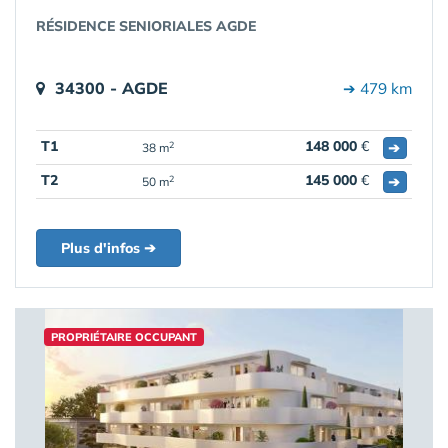
RÉSIDENCE SENIORIALES AGDE
34300 - AGDE
➔ 479 km
T1
148 000
€
➔
2
38 m
T2
145 000
€
➔
2
50 m
Plus d'infos ➔
PROPRIÉTAIRE OCCUPANT