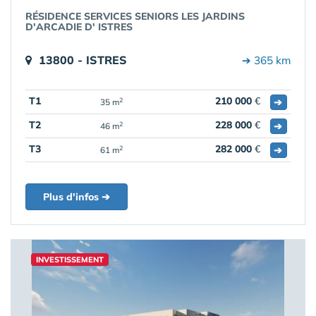
RÉSIDENCE SERVICES SENIORS LES JARDINS
D'ARCADIE D' ISTRES
13800 - ISTRES
➔ 365 km
T1
210 000
€
➔
2
35 m
T2
228 000
€
➔
2
46 m
T3
282 000
€
➔
2
61 m
Plus d'infos ➔
INVESTISSEMENT