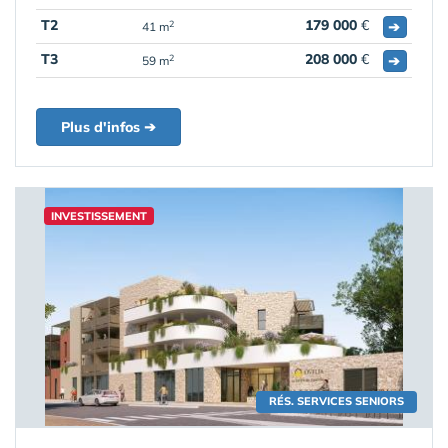
T2
179 000
€
➔
2
41 m
T3
208 000
€
➔
2
59 m
Plus d'infos ➔
INVESTISSEMENT
RÉS. SERVICES SENIORS