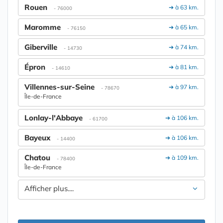
Rouen
➔ à 63 km.
- 76000
Maromme
➔ à 65 km.
- 76150
Giberville
➔ à 74 km.
- 14730
Épron
➔ à 81 km.
- 14610
Villennes-sur-Seine
➔ à 97 km.
- 78670
Île-de-France
Lonlay-l'Abbaye
➔ à 106 km.
- 61700
Bayeux
➔ à 106 km.
- 14400
Chatou
➔ à 109 km.
- 78400
Île-de-France
Afficher plus....