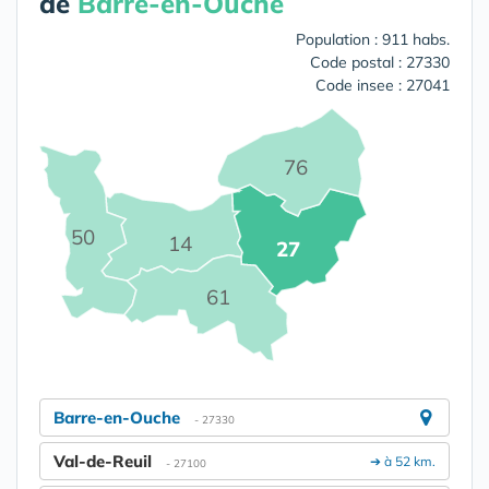
de
Barre-en-Ouche
Population : 911 habs.
Code postal : 27330
Code insee : 27041
76
50
14
27
61
Barre-en-Ouche
- 27330
Val-de-Reuil
➔ à 52 km.
- 27100