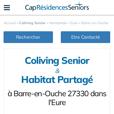
Panneau de gestion des cookies
Accueil
»
Coliving Senior
»
Normandie
»
Eure
»
Barre-en-Ouche
Rechercher
Etre Contacté
Coliving Senior
&
Habitat Partagé
à Barre-en-Ouche 27330 dans
l'Eure