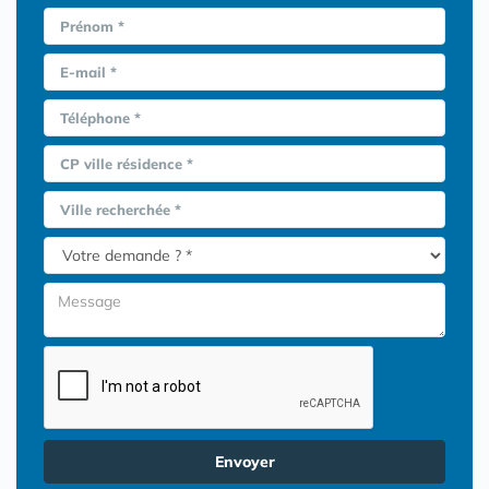
Prénom *
E-mail *
Téléphone *
CP ville résidence *
Ville recherchée *
Envoyer