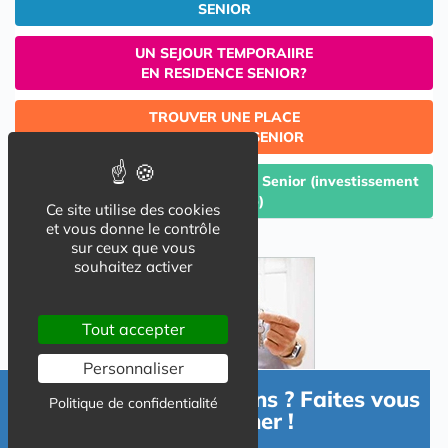
SENIOR
UN SEJOUR TEMPORAIIRE
EN RESIDENCE SENIOR?
TROUVER UNE PLACE
EN RESIDENCE SENIOR
Céder un lot acquis en Résidence Senior (investissement
Lmp/Lmnp)
Ce site utilise des cookies
et vous donne le contrôle
sur ceux que vous
souhaitez activer
Tout accepter
Personnaliser
Besoin d'informations ? Faites vous
Politique de confidentialité
accompagner !