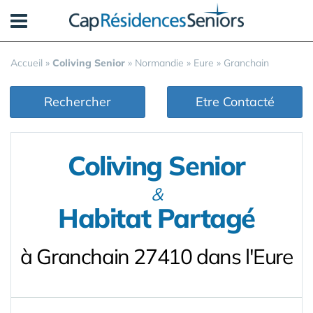
Panneau de gestion des cookies
Accueil
»
Coliving Senior
»
Normandie
»
Eure
»
Granchain
Rechercher
Etre Contacté
Coliving Senior
&
Habitat Partagé
à Granchain 27410 dans l'Eure