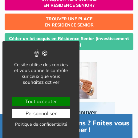
EN RESIDENCE SENIOR?
TROUVER UNE PLACE
EN RESIDENCE SENIOR
Céder un lot acquis en Résidence Senior (investissement
Lmp/Lmnp)
Ce site utilise des cookies
et vous donne le contrôle
sur ceux que vous
souhaitez activer
Tout accepter
Personnaliser
Besoin d'informations ? Faites vous
Politique de confidentialité
accompagner !