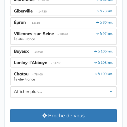
- 76150
Giberville
➔ à 73 km.
- 14730
Épron
➔ à 80 km.
- 14610
Villennes-sur-Seine
➔ à 97 km.
- 78670
Île-de-France
Bayeux
➔ à 105 km.
- 14400
Lonlay-l'Abbaye
➔ à 108 km.
- 61700
Chatou
➔ à 109 km.
- 78400
Île-de-France
Afficher plus....
Proche de vous