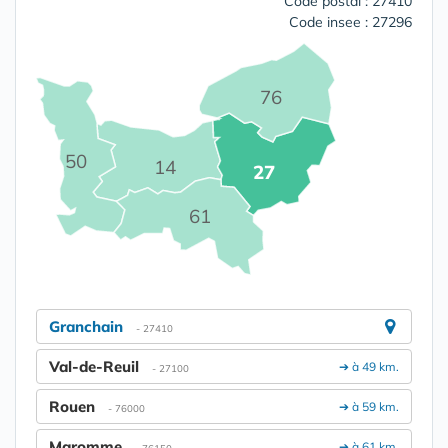
Code postal : 27410
Code insee : 27296
76
50
14
27
61
Granchain
- 27410
Val-de-Reuil
➔ à 49 km.
- 27100
Rouen
➔ à 59 km.
- 76000
Maromme
➔ à 61 km.