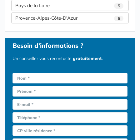
Pays de la Loire
5
Provence-Alpes-Côte-D'Azur
6
Besoin d'informations ?
Un conseiller vous recontacte
gratuitement
.
Nom *
Prénom *
E-mail *
Téléphone *
CP ville résidence *