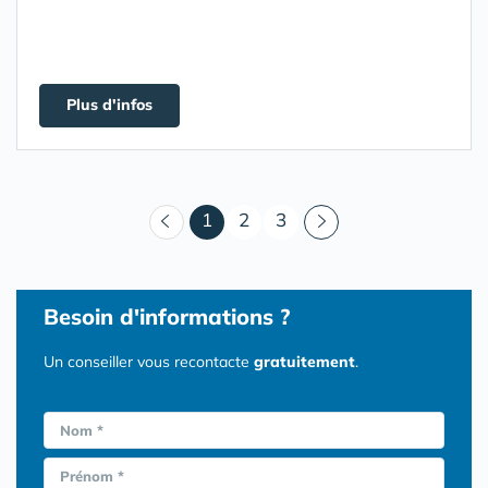
Plus d'infos
(courant)
1
2
3
Besoin d'informations ?
Un conseiller vous recontacte
gratuitement
.
Nom *
Prénom *