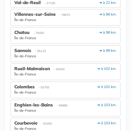
Val-de-Reuil
➔ à 22 km.
- 27100
Villennes-sur-Seine
➔ à 86 km.
- 78670
Île-de-France
Chatou
➔ à 98 km.
- 78400
Île-de-France
Sannois
➔ à 99 km.
- 95110
Île-de-France
Rueil-Malmaison
➔ à 102 km.
- 92500
Île-de-France
Colombes
➔ à 102 km.
- 92700
Île-de-France
Enghien-les-Bains
➔ à 103 km.
- 95880
Île-de-France
Courbevoie
➔ à 103 km.
- 92400
Île-de-France