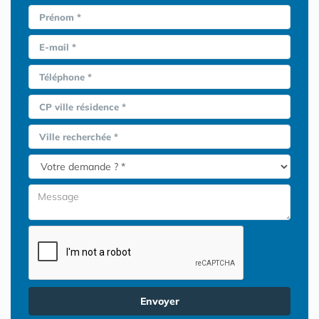
Prénom *
E-mail *
Téléphone *
CP ville résidence *
Ville recherchée *
Envoyer