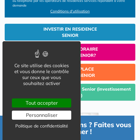
ou téléphone par les opérateurs de résidences services répondant à votre
demande
Conditions d'utilisation
INVESTIR EN RESIDENCE
SENIOR
UN SEJOUR TEMPORAIIRE
EN RESIDENCE SENIOR?
Ce site utilise des cookies
TROUVER UNE PLACE
et vous donne le contrôle
EN RESIDENCE SENIOR
sur ceux que vous
souhaitez activer
Céder un lot acquis en Résidence Senior (investissement
Lmp/Lmnp)
Tout accepter
Personnaliser
Besoin d'informations ? Faites vous
Politique de confidentialité
accompagner !