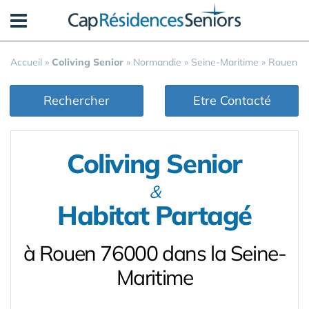
Panneau de gestion des cookies
Accueil
»
Coliving Senior
»
Normandie
»
Seine-Maritime
»
Rouen
Rechercher
Etre Contacté
Coliving Senior
&
Habitat Partagé
à Rouen 76000 dans la Seine-
Maritime