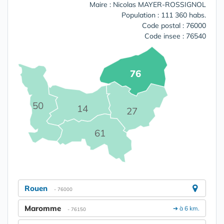
Maire : Nicolas MAYER-ROSSIGNOL
Population : 111 360 habs.
Code postal : 76000
Code insee : 76540
76
50
14
27
61
Rouen
- 76000
Maromme
➔ à 6 km.
- 76150