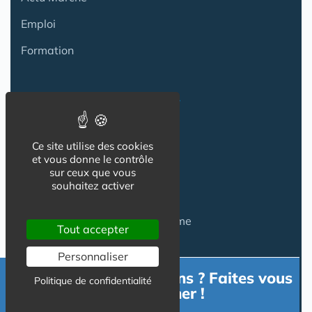
Emploi
Formation
Habitat Groupé Senior
Habitat Partagé
Ce site utilise des cookies
et vous donne le contrôle
Béguinage
sur ceux que vous
souhaitez activer
Papy Loft
Habitat Intelligent - Smart Home
Tout accepter
Habitat coopératif
Personnaliser
Habitat intergénérationnel
Besoin d'informations ? Faites vous
Politique de confidentialité
accompagner !