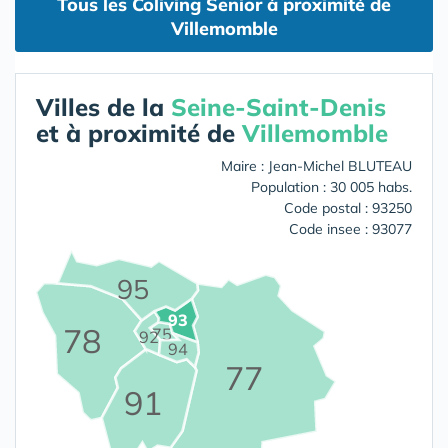
Tous les Coliving Senior à proximité de
Villemomble
Villes de la
Seine-Saint-Denis
et à proximité de
Villemomble
Maire : Jean-Michel BLUTEAU
Population : 30 005 habs.
Code postal : 93250
Code insee : 93077
95
93
78
75
92
94
77
91