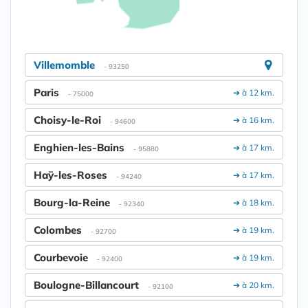
Villemomble
- 93250
Paris
➔ à 12 km.
- 75000
Choisy-le-Roi
➔ à 16 km.
- 94600
Enghien-les-Bains
➔ à 17 km.
- 95880
Haÿ-les-Roses
➔ à 17 km.
- 94240
Bourg-la-Reine
➔ à 18 km.
- 92340
Colombes
➔ à 19 km.
- 92700
Courbevoie
➔ à 19 km.
- 92400
Boulogne-Billancourt
➔ à 20 km.
- 92100