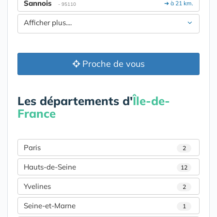
Sannois
➔ à 21 km.
- 95110
Afficher plus....
Proche de vous
Les départements d'
Île-de-
France
Paris
2
Hauts-de-Seine
12
Yvelines
2
Seine-et-Marne
1