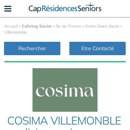
Panneau de gestion des cookies
Accueil
»
Coliving Senior
»
Île-de-France
»
Seine-Saint-Denis
»
Villemomble
Rechercher
Etre Contacté
COSIMA VILLEMONBLE